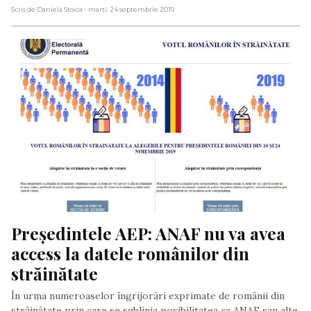
Scris de Daniela Stoica
- marți, 24 septembrie 2019
Președintele AEP: ANAF nu va avea 
access la datele românilor din 
străinătate
În urma numeroaselor îngrijorări exprimate de românii din
străinătate prin care se sublinia posibilitatea ca ANAF sau alte