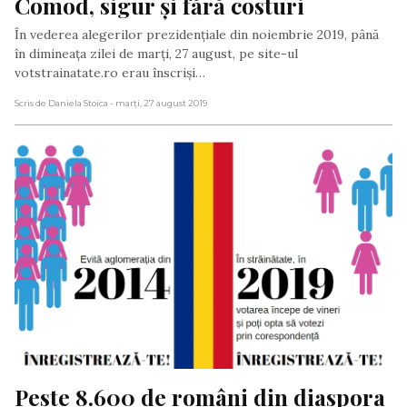
Comod, sigur și fără costuri
În vederea alegerilor prezidențiale din noiembrie 2019, până
în dimineața zilei de marți, 27 august, pe site-ul
votstrainatate.ro erau înscriși…
Scris de Daniela Stoica
- marți, 27 august 2019
Peste 8.600 de români din diaspora 