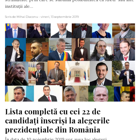
instituții ale…
Scris de Mihai Diaconu
- vineri, 13 septembrie 2019
Lista completă cu cei 22 de 
candidați înscriși la alegerile 
prezidențiale din România
În data de 10 noiembrie 2019 vor avea loc alegeri