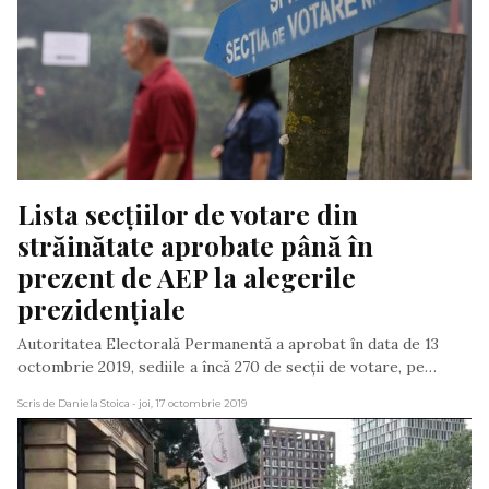
Lista secțiilor de votare din 
străinătate aprobate până în 
prezent de AEP la alegerile 
prezidențiale
Autoritatea Electorală Permanentă a aprobat în data de 13
octombrie 2019, sediile a încă 270 de secții de votare, pe…
Scris de Daniela Stoica
- joi, 17 octombrie 2019