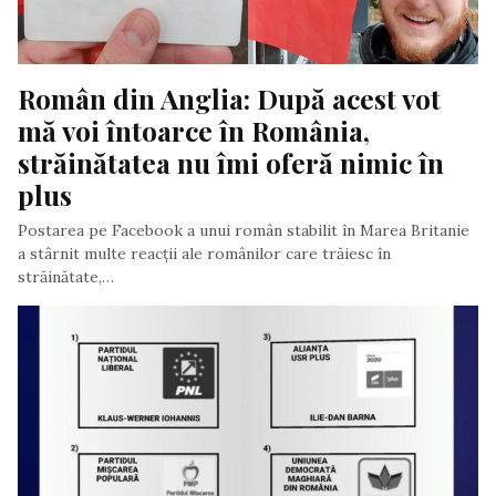
Român din Anglia: După acest vot 
mă voi întoarce în România, 
străinătatea nu îmi oferă nimic în 
plus
Postarea pe Facebook a unui român stabilit în Marea Britanie
a stârnit multe reacții ale românilor care trăiesc în
străinătate,…
Scris de Daniela Stoica
- duminică, 10 noiembrie 2019