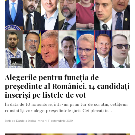
Alegerile pentru funcția de 
președinte al României. 14 candidați 
înscriși pe listele de vot
În data de 10 noiembrie, într-un prim tur de scrutin, cetățenii
români își vor alege președintele țării. Cei plecați în…
Scris de Daniela Stoica
- vineri, 11 octombrie 2019