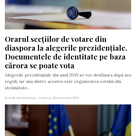
Orarul secțiilor de votare din 
diaspora la alegerile prezidențiale. 
Documentele de identitate pe baza 
cărora se poate vota
Alegerile prezidențiale din anul 2019 se vor desfășura după noi
reguli, iar una dintre acestea este organizarea votului din
străinătate…
Scris de Daniela Stoica
- miercuri, 30 octombrie 2019