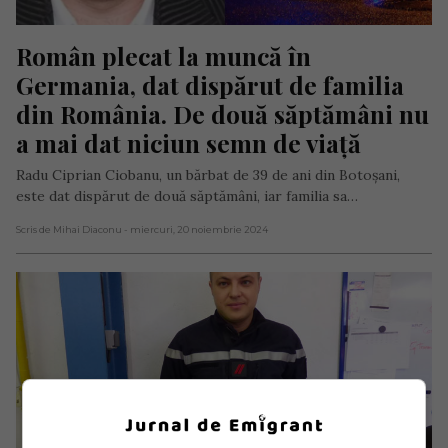
Român plecat la muncă în 
Germania, dat dispărut de familia 
din România. De două săptămâni nu 
a mai dat niciun semn de viață
Radu Ciprian Ciobanu, un bărbat de 39 de ani din Botoșani,
este dat dispărut de două săptămâni, iar familia sa…
Scris de Mihai Diaconu
- miercuri, 20 noiembrie 2024