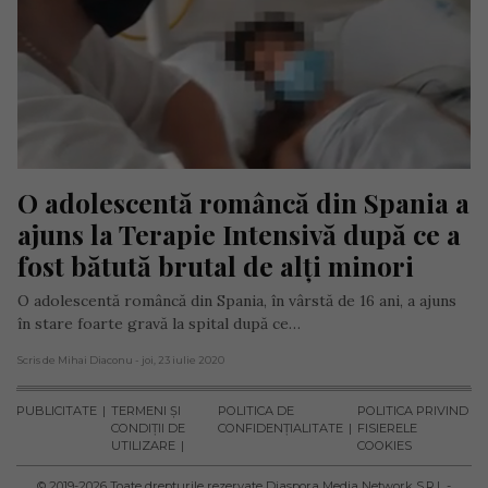
O adolescentă româncă din Spania a 
ajuns la Terapie Intensivă după ce a 
fost bătută brutal de alți minori
O adolescentă româncă din Spania, în vârstă de 16 ani, a ajuns
în stare foarte gravă la spital după ce…
Scris de Mihai Diaconu
- joi, 23 iulie 2020
PUBLICITATE
TERMENI ȘI
POLITICA DE
POLITICA PRIVIND
CONDIȚII DE
CONFIDENȚIALITATE
FISIERELE
UTILIZARE
COOKIES
© 2019-
2026
Toate drepturile rezervate Diaspora Media Network S.R.L -