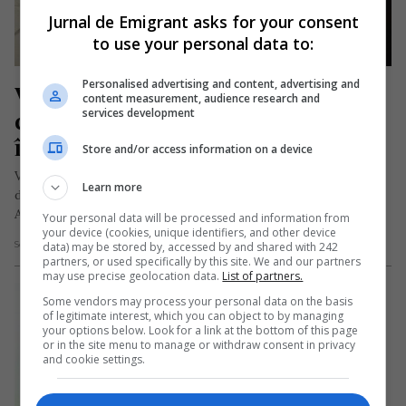
Jurnal de Emigrant asks for your consent
to use your personal data to:
Personalised advertising and content, advertising and
Vasile, tânărul român din Franța 
content measurement, audience research and
services development
care a devenit pompier profesionist 
în această țară
Store and/or access information on a device
Vasile Radu, un tânăr de naționalitate română, s-a mutat încă
Learn more
din anul 2019 în localitatea franceză Rivel din departamentul
Aude…
Your personal data will be processed and information from
your device (cookies, unique identifiers, and other device
data) may be stored by, accessed by and shared with 242
Scris de Redacția Jurnal de Emigrant
- marți, 21 februarie 2023
partners, or used specifically by this site. We and our partners
may use precise geolocation data.
List of partners.
Some vendors may process your personal data on the basis
of legitimate interest, which you can object to by managing
your options below. Look for a link at the bottom of this page
or in the site menu to manage or withdraw consent in privacy
and cookie settings.