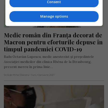
Consent
Manage options
Medic român din Franța decorat de 
Macron pentru eforturile depuse în 
timpul pandemiei COVID-19
Radu Octavian Lupescu, medic anestezist și președintele
Asociației medicilor din clinica Rhéna de la Strasbourg,
prezent mereu în prima linie…
Scris de Mihai Diaconu
- luni, 4 ianuarie 2021