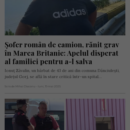
Șofer român de camion, rănit grav 
în Marea Britanie: Apelul disperat 
al familiei pentru a-l salva
Ionuț Zăvalin, un bărbat de 43 de ani din comuna Dănciulești,
județul Gorj, se află în stare critică într-un spital…
Scris de Mihai Diaconu
- luni, 19 mai 2025