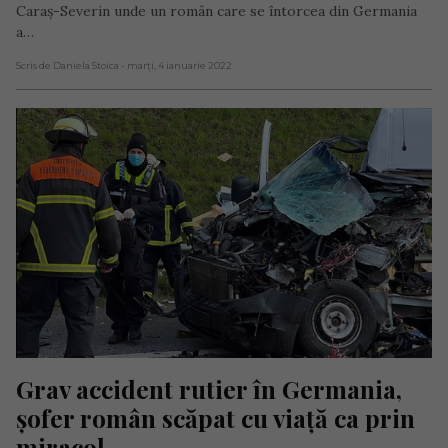
Caraș-Severin unde un român care se întorcea din Germania
a…
Scris de Daniela Stoica
- marți, 4 ianuarie 2022
Grav accident rutier în Germania, 
șofer român scăpat cu viață ca prin 
miracol