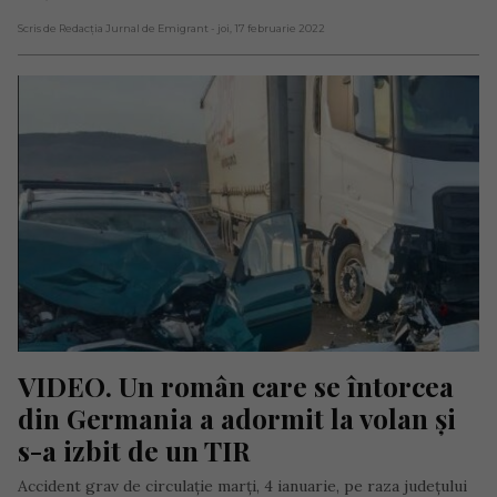
Scris de Redacția Jurnal de Emigrant
- joi, 17 februarie 2022
VIDEO. Un român care se întorcea 
din Germania a adormit la volan și 
s-a izbit de un TIR
Accident grav de circulație marți, 4 ianuarie, pe raza județului