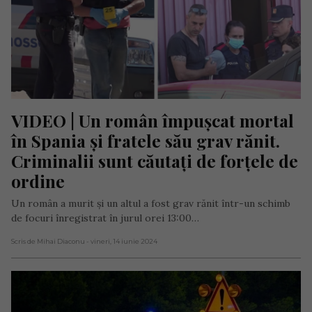
VIDEO | Un român împușcat mortal 
în Spania și fratele său grav rănit. 
Criminalii sunt căutați de forțele de 
ordine
Un român a murit și un altul a fost grav rănit într-un schimb
de focuri înregistrat în jurul orei 13:00…
Scris de Mihai Diaconu
- vineri, 14 iunie 2024