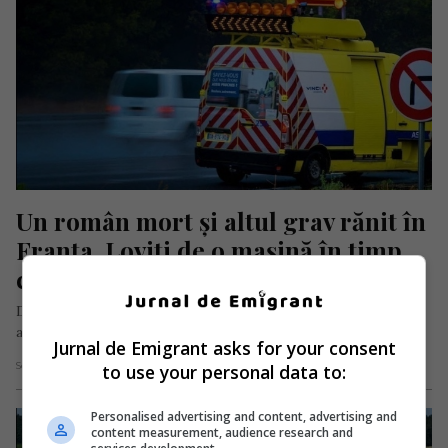
Un român mort și altul grav rănit în 
Franța. Loviți de o mașină în timp 
ce se deplasau cu bicicleta
Doi bicicliști de naționalitate română, ambii în vârstă de 19 ani,
au fost loviți în timp ce pedalau în noaptea…
Jurnal de Emigrant asks for your consent
to use your personal data to:
Scris de Redacția Jurnal de Emigrant
- vineri, 12 mai 2023
Personalised advertising and content, advertising and
content measurement, audience research and