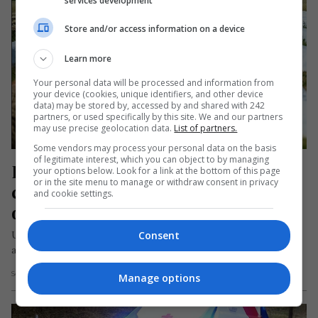
services development
Store and/or access information on a device
Learn more
Your personal data will be processed and information from
your device (cookies, unique identifiers, and other device
data) may be stored by, accessed by and shared with 242
partners, or used specifically by this site. We and our partners
may use precise geolocation data.
List of partners.
Some vendors may process your personal data on the basis
of legitimate interest, which you can object to by managing
Român din străinătate grav rănit pe 
your options below. Look for a link at the bottom of this page
or in the site menu to manage or withdraw consent in privacy
câmpul cu sparanghel, în timp ce 
and cookie settings.
dormea sub o folie
Consent
Un român în vârstă de 51 de ani a suferit marți, 21 martie, un
accident grav pe câmpul cultivat cu…
Scris de Redacția Jurnal de Emigrant
- miercuri, 22 martie 2023
Manage options