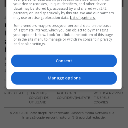
your device (cookies, unique identifiers, and other device
data) may be stored by, accessed by and shared with 242
partners, or used specifically by this site. We and our partners
Adolescentă româncă, declarată cea 
may use precise geolocation data.
List of partners.
mai frumoasă din Marea Britanie. 
Some vendors may process your personal data on the basis
of legitimate interest, which you can object to by managing
Rebecca va reprezenta această țară 
your options below. Look for a link at the bottom of this page
anul viitor la o competiție 
or in the site menu to manage or withdraw consent in privacy
and cookie settings.
internațională de modeling
Rebecca Tentea, o adolescentă româncă stabilită în Wembley,
Consent
Marea Britanie, a câștigat recent titlul de Junior Teen
Diamond United Kingdom…
Manage options
Scris de Mihai Diaconu
- luni, 28 octombrie 2024
PUBLICITATE
TERMENI ȘI
POLITICA DE
POLITICA PRIVIND
CONDIȚII DE
CONFIDENȚIALITATE
FISIERELE
UTILIZARE
COOKIES
© 2019-
2026
Toate drepturile rezervate Diaspora Media Network S.R.L -
Interzisă copierea conținutului fără acordul redacției.