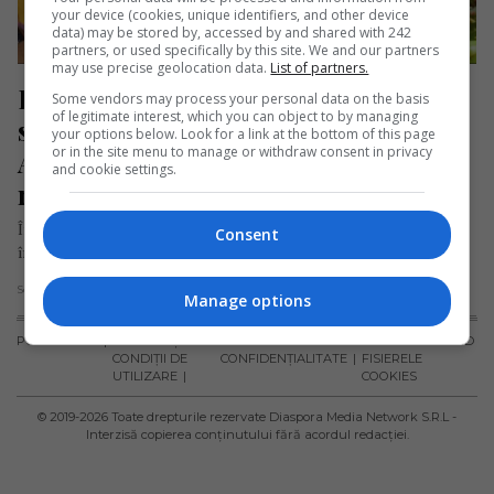
your device (cookies, unique identifiers, and other device
data) may be stored by, accessed by and shared with 242
partners, or used specifically by this site. We and our partners
may use precise geolocation data.
List of partners.
Româncă din Marea Britanie, 
Some vendors may process your personal data on the basis
of legitimate interest, which you can object to by managing
supranumită „Regina eclerelor”. 
your options below. Look for a link at the bottom of this page
or in the site menu to manage or withdraw consent in privacy
Ajutată în activitate de alte două 
and cookie settings.
românce
În inima orașului Wolverhampton, cofetăria MiLady a devenit,
Consent
în doar doi ani, un loc de referință pentru românii din zona…
Scris de Daniela Stoica
- sâmbătă, 23 noiembrie 2024
Manage options
PUBLICITATE
TERMENI ȘI
POLITICA DE
POLITICA PRIVIND
CONDIȚII DE
CONFIDENȚIALITATE
FISIERELE
UTILIZARE
COOKIES
© 2019-
2026
Toate drepturile rezervate Diaspora Media Network S.R.L -
Interzisă copierea conținutului fără acordul redacției.