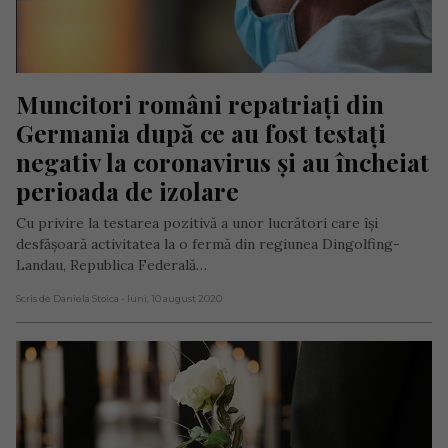
Muncitori români repatriați din 
Germania după ce au fost testați 
negativ la coronavirus și au încheiat 
perioada de izolare
Cu privire la testarea pozitivă a unor lucrători care își
desfășoară activitatea la o fermă din regiunea Dingolfing-
Landau, Republica Federală…
Scris de Daniela Stoica
- luni, 10 august 2020