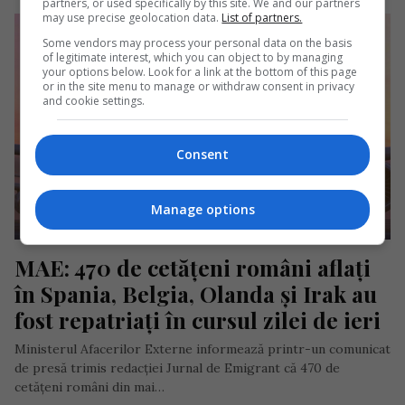
partners, or used specifically by this site. We and our partners
may use precise geolocation data.
List of partners.
Some vendors may process your personal data on the basis
of legitimate interest, which you can object to by managing
your options below. Look for a link at the bottom of this page
or in the site menu to manage or withdraw consent in privacy
and cookie settings.
Consent
Manage options
MAE: 470 de cetățeni români aflați 
în Spania, Belgia, Olanda și Irak au 
fost repatriați în cursul zilei de ieri
Ministerul Afacerilor Externe informează printr-un comunicat
de presă trimis redacției Jurnal de Emigrant că 470 de
cetățeni români din mai…