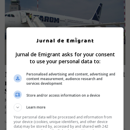
Jurnal de Emigrant asks for your consent
to use your personal data to:
MAE: 620 de cetățeni români au fost 
Personalised advertising and content, advertising and
content measurement, audience research and
repatriați din Olanda, Franța și 
services development
Spania
Store and/or access information on a device
Ministerul Afacerilor de Externe din România informează
printr-un comunicat de presă trimis redacției noastre că un
Learn more
număr de 620 de…
Your personal data will be processed and information from
your device (cookies, unique identifiers, and other device
Scris de Mihai Diaconu
- luni, 1 iunie 2020
data) may be stored by, accessed by and shared with 242