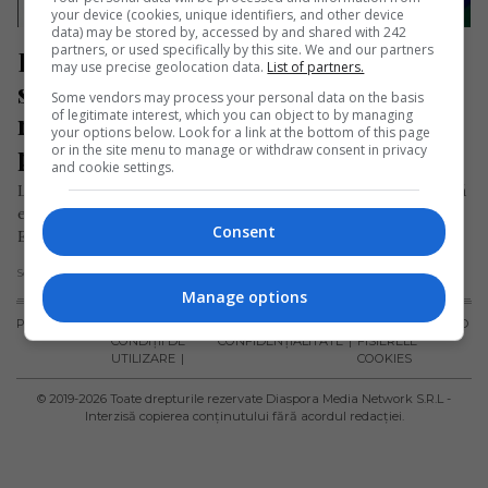
your device (cookies, unique identifiers, and other device
data) may be stored by, accessed by and shared with 242
partners, or used specifically by this site. We and our partners
Românii care călătoresc în 
may use precise geolocation data.
List of partners.
străinătate vor beneficia de 
Some vendors may process your personal data on the basis
of legitimate interest, which you can object to by managing
roaming gratuit pe teritoriul UE 
your options below. Look for a link at the bottom of this page
până în 2032
or in the site menu to manage or withdraw consent in privacy
and cookie settings.
Liderii europeni au hotărât în prima jumătate a lunii aprilie să
extindă roaming-ul, fără taxe suplimentare, în Uniunea
Consent
Europeană până…
Scris de Daniela Stoica
- marți, 19 aprilie 2022
Manage options
PUBLICITATE
TERMENI ȘI
POLITICA DE
POLITICA PRIVIND
CONDIȚII DE
CONFIDENȚIALITATE
FISIERELE
UTILIZARE
COOKIES
© 2019-
2026
Toate drepturile rezervate Diaspora Media Network S.R.L -
Interzisă copierea conținutului fără acordul redacției.