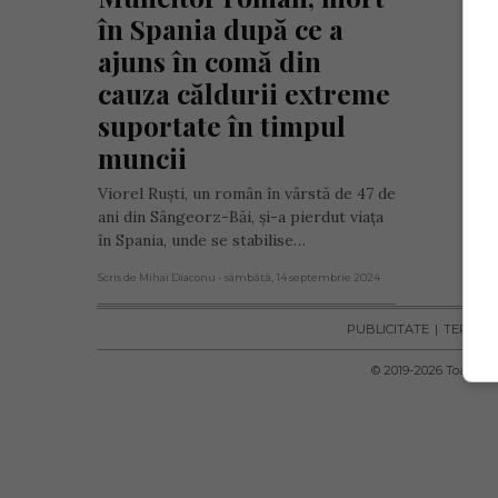
în Spania după ce a 
ajuns în comă din 
cauza căldurii extreme 
suportate în timpul 
muncii
Viorel Ruști, un român în vârstă de 47 de
ani din Sângeorz-Băi, și-a pierdut viața
în Spania, unde se stabilise…
Scris de Mihai Diaconu
- sâmbătă, 14 septembrie 2024
PUBLICITATE
TERMENI 
© 2019-
2026
Toate dre