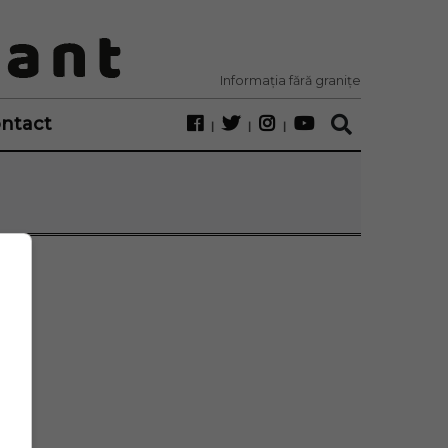
Informația fără granițe
ntact