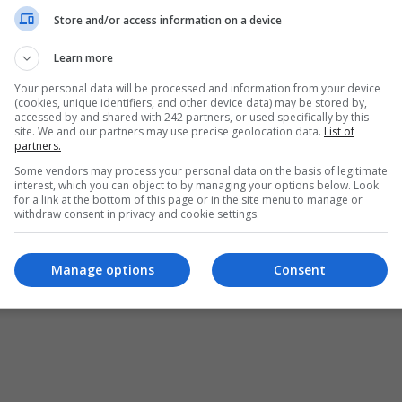
Store and/or access information on a device
Learn more
Your personal data will be processed and information from your device
(cookies, unique identifiers, and other device data) may be stored by,
accessed by and shared with 242 partners, or used specifically by this
site. We and our partners may use precise geolocation data.
List of
partners.
Some vendors may process your personal data on the basis of legitimate
interest, which you can object to by managing your options below. Look
for a link at the bottom of this page or in the site menu to manage or
withdraw consent in privacy and cookie settings.
ȘI CONDIȚII DE UTILIZARE
POLITICA DE CONFIDENȚIALITATE
POLITICA PRIV
Manage options
Consent
pturile rezervate Diaspora Media Network S.R.L - Interzisă copierea conținutului f