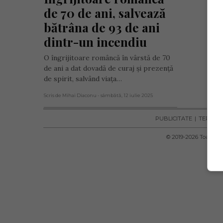
de 70 de ani, salvează 
bătrâna de 93 de ani 
dintr-un incendiu
O îngrijitoare româncă în vârstă de 70
de ani a dat dovadă de curaj și prezență
de spirit, salvând viața…
Scris de Mihai Diaconu
- sâmbătă, 12 iulie 2025
PUBLICITATE
TERMENI 
© 2019-
2026
Toate dre