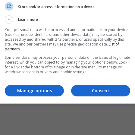
Store and/or access information on a device
Learn more
Your personal data will be processed and information from your device
(cookies, unique identifiers, and other device data) may be stored by,
accessed by and shared with 242 partners, or used specifically by this
site. We and our partners may use precise geolocation data.
List of
partners.
Some vendors may process your personal data on the basis of legitimate
interest, which you can object to by managing your options below. Look
for a link at the bottom of this page or in the site menu to manage or
withdraw consent in privacy and cookie settings.
ȘI CONDIȚII DE UTILIZARE
POLITICA DE CONFIDENȚIALITATE
POLITICA PRIV
pturile rezervate Diaspora Media Network S.R.L - Interzisă copierea conținutului f
Manage options
Consent