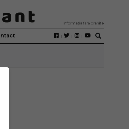
Informația fără granițe
ntact