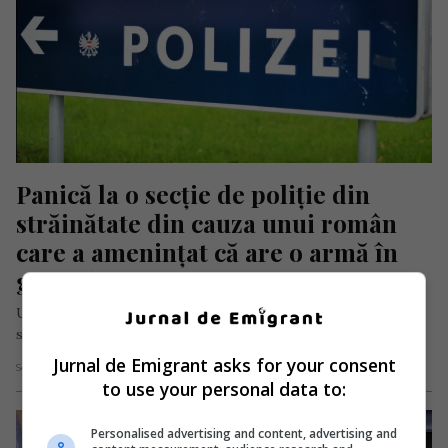
Panică la o secție de poliție din 
străinătate din cauza unui român 
care a amenințat că are o armă în 
geantă
Un român în vârstă de de 40 de ani a pătruns în seara zilei de
sâmbătă, 11 februarie, în zona…
Jurnal de Emigrant asks for your consent
Scris de Redacția Jurnal de Emigrant
- duminică, 12 februarie 2023
to use your personal data to:
Personalised advertising and content, advertising and