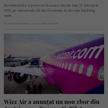
Evenimentul s-a petrecut în seara zilei de luni, 22 februarie
2021, pe autostrada A8 din Germania, în direcția Salzburg,
unde…
Scris de Mihai Diaconu
- marți, 23 februarie 2021
Wizz Air a anunțat un nou zbor din 