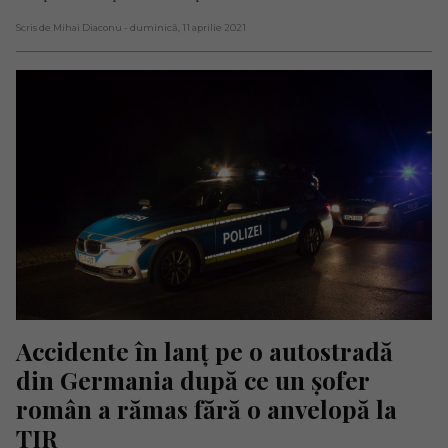
Scris de Mihai Diaconu
- duminică, 11 aprilie 2021
Accidente în lanț pe o autostradă 
din Germania după ce un șofer 
român a rămas fără o anvelopă la 
TIR