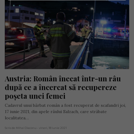
Austria: Român înecat într-un râu 
după ce a încercat să recupereze 
poșeta unei femei
Cadavrul unui bărbat român a fost recuperat de scafandri joi,
17 iunie 2021, din apele râului Salzach, care străbate
localitatea…
Scris de Mihai Diaconu
- vineri, 18 iunie 2021