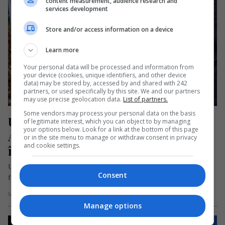
content measurement, audience research and
services development
Store and/or access information on a device
Learn more
Your personal data will be processed and information from
your device (cookies, unique identifiers, and other device
data) may be stored by, accessed by and shared with 242
partners, or used specifically by this site. We and our partners
may use precise geolocation data.
List of partners.
Some vendors may process your personal data on the basis
Un român a violat doi bărbați în 
of legitimate interest, which you can object to by managing
your options below. Look for a link at the bottom of this page
Austria. Condamnat la patru ani de 
or in the site menu to manage or withdraw consent in privacy
and cookie settings.
închisoare
Un bărbat de naționalitate română, în vârstă de 25 de ani, a
Consent
fost condamnat la patru ani de închisoare într-un…
Scris de Redacția Jurnal de Emigrant
- sâmbătă, 28 ianuarie 2023
Manage options