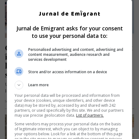
Jurnal de Emigrant asks for your consent
to use your personal data to:
Germania: Șofer român de TIR mort 
Personalised advertising and content, advertising and
în urma infectării cu COVID. S-a 
content measurement, audience research and
services development
luptat cu boala timp de câteva 
Store and/or access information on a device
săptămâni
Un șofer român de TIR care tranzita districtul german
Learn more
Herford și care s-a simțit rău în timpul unei pauze de…
Your personal data will be processed and information from
your device (cookies, unique identifiers, and other device
Scris de Mihai Diaconu
- miercuri, 21 aprilie 2021
data) may be stored by, accessed by and shared with 242
partners, or used specifically by this site. We and our partners
may use precise geolocation data.
List of partners.
Some vendors may process your personal data on the basis
of legitimate interest, which you can object to by managing
your options below. Look for a link at the bottom of this page
or in the site menu to manage or withdraw consent in privacy