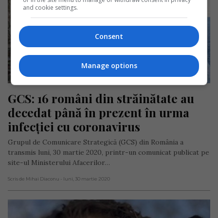
and cookie settings.
Consent
Manage options
GCS: 16 români din străinătate au 
decedat până în prezent în urma 
infecției cu coronavirus
Grupul de Comunicare Strategică (GCS) din România a
transmis luni, 30 martie 2020, printr-un comunicat publicat pe
site-ul Ministerului Afacerilor…
Scris de Mihai Diaconu
- luni, 30 martie 2020