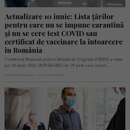
Actualizare 10 iunie: Lista țărilor 
pentru care nu se impune carantină 
și nu se cere test COVID sau 
certificat de vaccinare la întoarcere 
în România
Comitetul Naţional pentru Situaţii de Urgenţă (CNSU) a emis
joi, 10 iunie 2021, HOTĂRÂREA nr. 39 prin care a fost…
Scris de Mihai Diaconu
- vineri, 11 iunie 2021