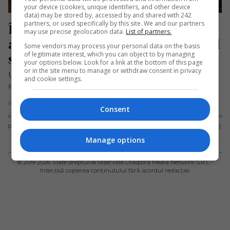
your device (cookies, unique identifiers, and other device
data) may be stored by, accessed by and shared with 242
partners, or used specifically by this site. We and our partners
Încă un copil român din Italia 
may use precise geolocation data.
List of partners.
accidentat grav de o mașină. Băiatul 
Some vendors may process your personal data on the basis
of legitimate interest, which you can object to by managing
se afla pe trecerea de pietoni
your options below. Look for a link at the bottom of this page
or in the site menu to manage or withdraw consent in privacy
Un copil român în vârstă de 11 ani a fost lovit la Roma de o
and cookie settings.
mașină în timp ce traversa…
Scris de Daniela Stoica
- marți, 4 februarie 2020
Consent
PUBLICITATE
TERMENI ȘI
POLITICA DE
POLITICA PRIVIND
CONDIȚII DE
CONFIDENȚIALITATE
FISIERELE
Manage options
UTILIZARE
COOKIES
© 2019-
2026
Toate drepturile rezervate Diaspora Media Network S.R.L -
Interzisă copierea conținutului fără acordul redacției.