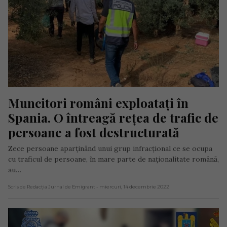
Muncitori români exploatați în 
Spania. O întreagă rețea de trafic de 
persoane a fost destructurată
Zece persoane aparținând unui grup infracțional ce se ocupa
cu traficul de persoane, în mare parte de naționalitate română,
au…
Scris de Redacția Jurnal de Emigrant
- miercuri, 14 decembrie 2022