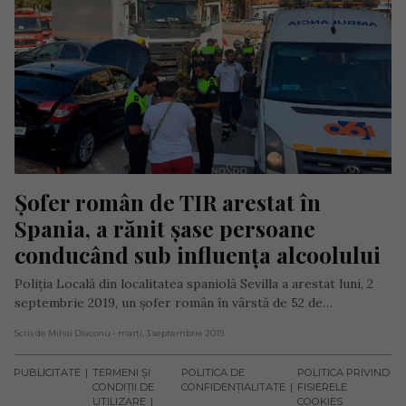
Șofer român de TIR arestat în 
Spania, a rănit șase persoane 
conducând sub influența alcoolului
Poliția Locală din localitatea spaniolă Sevilla a arestat luni, 2
septembrie 2019, un șofer român în vârstă de 52 de…
Scris de Mihai Diaconu
- marți, 3 septembrie 2019
PUBLICITATE
TERMENI ȘI
POLITICA DE
POLITICA PRIVIND
CONDIȚII DE
CONFIDENȚIALITATE
FISIERELE
UTILIZARE
COOKIES