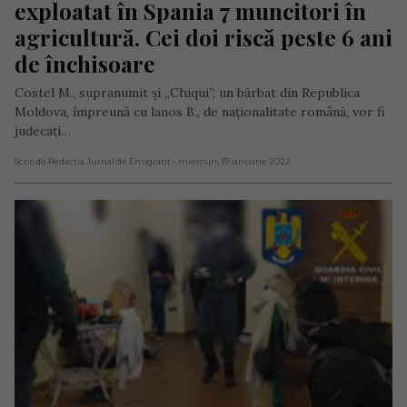
exploatat în Spania 7 muncitori în 
agricultură. Cei doi riscă peste 6 ani 
de închisoare
Costel M., supranumit și „Chiqui”, un bărbat din Republica
Moldova, împreună cu lanos B., de naţionalitate română, vor fi
judecați…
Scris de Redacția Jurnal de Emigrant
- miercuri, 19 ianuarie 2022