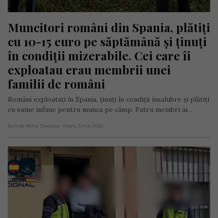
Muncitori români din Spania, plătiți 
cu 10-15 euro pe săptămână și ținuți 
în condiții mizerabile. Cei care îi 
exploatau erau membrii unei 
familii de români
Români exploatați în Spania, ținuți în condiții insalubre și plătiți
cu sume infime pentru munca pe câmp. Patru membri ai…
Scris de Mihai Diaconu
- marți, 5 mai 2026