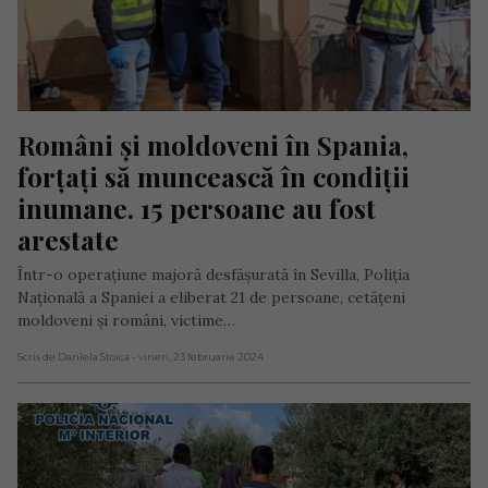
Români și moldoveni în Spania, 
forțați să muncească în condiții 
inumane. 15 persoane au fost 
arestate
Într-o operațiune majoră desfășurată în Sevilla, Poliția
Națională a Spaniei a eliberat 21 de persoane, cetățeni
moldoveni și români, victime…
Scris de Daniela Stoica
- vineri, 23 februarie 2024