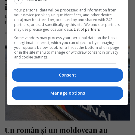
închisoare
Your personal data will be processed and information from
your device (cookies, unique identifiers, and other device
La data de 27 ianuarie 2022, Secția a IV-a a Tribunalului
data) may be stored by, accessed by and shared with 242
Provincial din Sevilla intenționează să trimită în judecată pe…
partners, or used specifically by this site. We and our partners
may use precise geolocation data.
List of partners.
Scris de Redacția Jurnal de Emigrant
- luni, 24 ianuarie 2022
Some vendors may process your personal data on the basis
of legitimate interest, which you can object to by managing
your options below. Look for a link at the bottom of this page
or in the site menu to manage or withdraw consent in privacy
and cookie settings.
Consent
Manage options
Un român și un moldovean au 