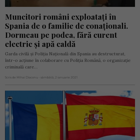
Muncitori români exploatați în 
Spania de o familie de conaționali. 
Dormeau pe podea, fără curent 
electric și apă caldă
Garda civilă și Poliția Națională din Spania au destructurat,
într-o acțiune în colaborare cu Poliția Română, o organizație
criminală care…
Scris de Mihai Diaconu
- sâmbătă, 2 ianuarie 2021