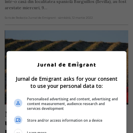
într-o casă din localitatea spaniolă Burguillos (Sevilla), au fost
arestate miercuri, 9…
Scris de Redacția Jurnal de Emigrant
- sâmbătă, 12 martie 2022
Jurnal de Emigrant asks for your consent
to use your personal data to:
Personalised advertising and content, advertising and
content measurement, audience research and
services development
Moldoveni exploatați în Spania de 
un conațional și un român. Acuzații 
Store and/or access information on a device
riscă un total de 45 de ani de 
Learn more