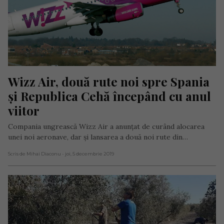
Wizz Air, două rute noi spre Spania 
și Republica Cehă începând cu anul 
viitor
Compania ungrească Wizz Air a anunțat de curând alocarea
unei noi aeronave, dar și lansarea a două noi rute din…
Scris de Mihai Diaconu
- joi, 5 decembrie 2019