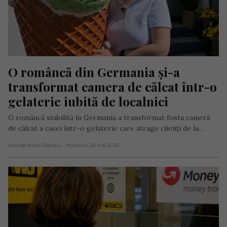
O româncă din Germania și-a 
transformat camera de călcat într-o 
gelaterie iubită de localnici
O româncă stabilită în Germania a transformat fosta cameră
de călcat a casei într-o gelaterie care atrage clienți de la…
Scris de Mihai Diaconu
- miercuri, 20 mai 2026