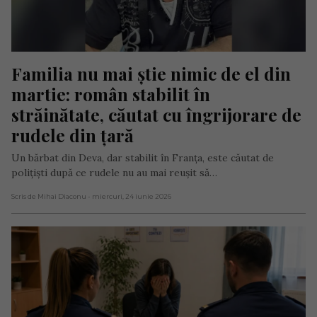
Familia nu mai știe nimic de el din 
martie: român stabilit în 
străinătate, căutat cu îngrijorare de 
rudele din țară
Un bărbat din Deva, dar stabilit în Franța, este căutat de
polițiști după ce rudele nu au mai reușit să…
Scris de Mihai Diaconu
- miercuri, 24 iunie 2026