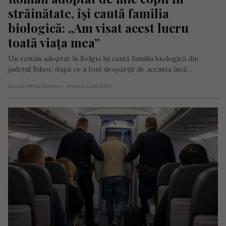
străinătate, își caută familia 
biologică: „Am visat acest lucru 
toată viața mea”
Un român adoptat în Belgia își caută familia biologică din
județul Bihor, după ce a fost despărțit de aceasta încă…
Scris de Mihai Diaconu
- vineri, 5 iunie 2026