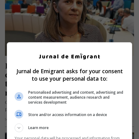
Româncă din Franța, aleasă 
Jurnal de Emigrant asks for your consent
consilier local în orașul în care 
to use your personal data to:
trăiește. Mihaela este asistentă 
medicală de profesie
Personalised advertising and content, advertising and
content measurement, audience research and
services development
O româncă originară din Sibiu a ajuns să ocupe o funcție
publică în Franța, după 17 ani de la plecarea…
Store and/or access information on a device
Scris de Mihai Diaconu
- luni, 18 mai 2026
Learn more
Your personal data will be processed and information from