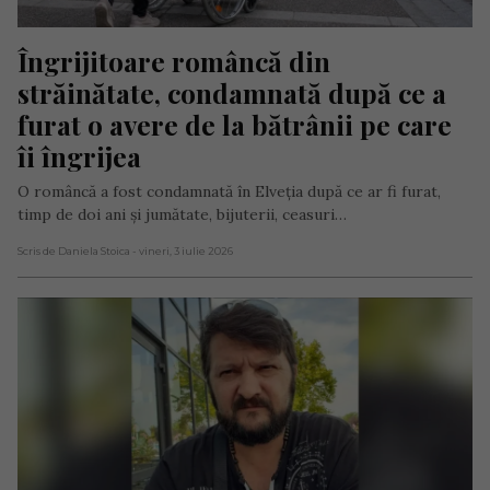
Îngrijitoare româncă din 
străinătate, condamnată după ce a 
furat o avere de la bătrânii pe care 
îi îngrijea
O româncă a fost condamnată în Elveția după ce ar fi furat,
timp de doi ani și jumătate, bijuterii, ceasuri…
Scris de Daniela Stoica
- vineri, 3 iulie 2026