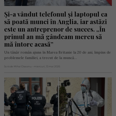
Și-a vândut telefonul și laptopul ca 
să poată munci în Anglia, iar astăzi 
este un antreprenor de succes. „În 
primul an mă gândeam mereu să 
mă întorc acasă”
Un tânăr român ajuns în Marea Britanie la 20 de ani, împins de
problemele familiei, a trecut de la muncă…
Scris de Mihai Diaconu
- miercuri, 13 mai 2026