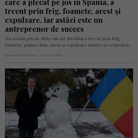
care a plecat pe jos în Spania, a 
trecut prin frig, foamete, arest și 
expulzare, iar astăzi este un 
antreprenor de succes
Un român plecat dintr-un sat din Sălaj a trecut prin frig,
foamete, păduri dese, arest și expulzare înainte să reușească…
Scris de Mihai Diaconu
- joi, 14 mai 2026