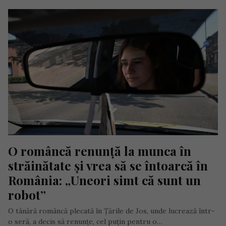
O româncă renunță la munca în 
străinătate și vrea să se întoarcă în 
România: „Uneori simt că sunt un 
robot”
O tânără româncă plecată în Țările de Jos, unde lucrează într-
o seră, a decis să renunțe, cel puțin pentru o…