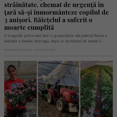
străinătate, chemat de urgență în 
țară să-și înmormânteze copilul de 
3 anișori. Băiețelul a suferit o 
moarte cumplită
O tragedie petrecută într-o gospodărie din județul Bacău a
îndoliat o familie întreagă, după ce un băiețel de numai 3…
Scris de Mihai Diaconu
- vineri, 8 mai 2026