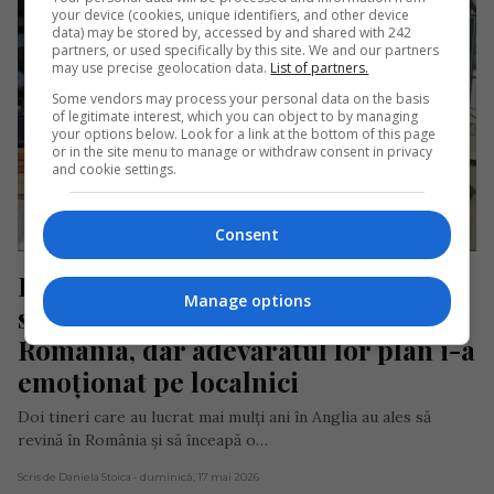
your device (cookies, unique identifiers, and other device
data) may be stored by, accessed by and shared with 242
partners, or used specifically by this site. We and our partners
may use precise geolocation data.
List of partners.
Some vendors may process your personal data on the basis
of legitimate interest, which you can object to by managing
your options below. Look for a link at the bottom of this page
or in the site menu to manage or withdraw consent in privacy
and cookie settings.
Consent
Doi tineri români întorși din 
Manage options
străinătate au deschis o afacere în 
România, dar adevăratul lor plan i-a 
emoționat pe localnici
Doi tineri care au lucrat mai mulți ani în Anglia au ales să
revină în România și să înceapă o…
Scris de Daniela Stoica
- duminică, 17 mai 2026