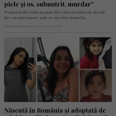
piele și os, subnutrit, murdar”
Pompierii din Galați au găsit fără viață un băiețel de doi ani
într-un apartament, unde se mai aflau mama lui…
Scris de Mihai Diaconu
- miercuri, 10 iunie 2026
Născută în România și adoptată de 