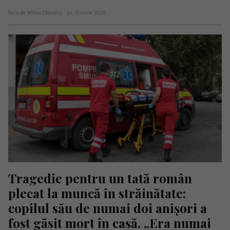
Scris de Mihai Diaconu
- joi, 11 iunie 2026
Tragedie pentru un tată român 
plecat la muncă în străinătate: 
copilul său de numai doi anișori a 
fost găsit mort în casă. „Era numai 