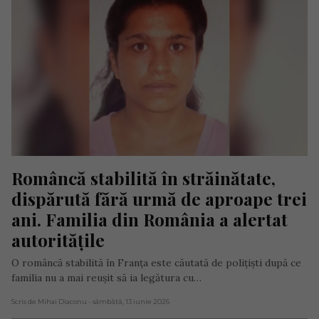
Româncă stabilită în străinătate, 
dispărută fără urmă de aproape trei 
ani. Familia din România a alertat 
autoritățile
O româncă stabilită în Franța este căutată de polițiști după ce
familia nu a mai reușit să ia legătura cu…
Scris de Mihai Diaconu
- sâmbătă, 13 iunie 2026