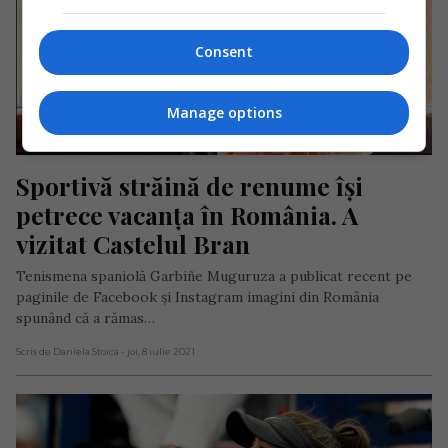
Consent
Manage options
Sportivă străină de renume își 
petrece vacanța în România. A 
vizitat Castelul Bran
Tenismena spaniolă Garbiñe Muguruza a publicat recent pe
paginile de Facebook și Instagram imagini din România
spunând că a rămas…
Scris de Daniela Stoica
- joi, 8 iulie 2021