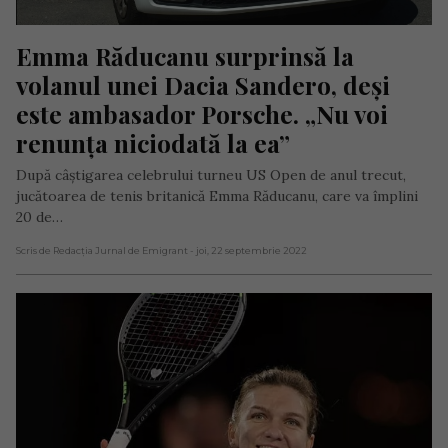
Emma Răducanu surprinsă la 
volanul unei Dacia Sandero, deși 
este ambasador Porsche. „Nu voi 
renunța niciodată la ea”
După câștigarea celebrului turneu US Open de anul trecut,
jucătoarea de tenis britanică Emma Răducanu, care va împlini
20 de…
Scris de Redacția Jurnal de Emigrant
- joi, 22 septembrie 2022