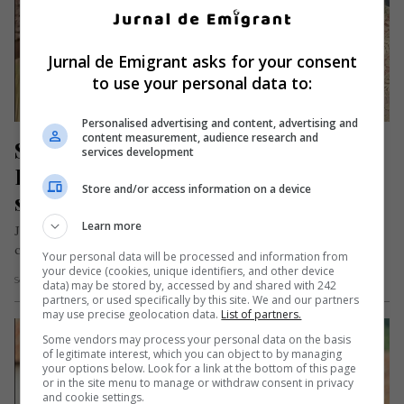
Jurnal de Emigrant asks for your consent
to use your personal data to:
Personalised advertising and content, advertising and
content measurement, audience research and
Simona Halep s-a căsătorit cu Toni 
services development
Iuruc. Sportiva a purtat o rochie 
Store and/or access information on a device
superbă
Learn more
Jucătoarea de tenis Simona Halep, în vârstă de 29 de ani, s-a
căsătorit miercuri, 15 septembrie, la Constanța, cu omul…
Your personal data will be processed and information from
your device (cookies, unique identifiers, and other device
Scris de Daniela Stoica
- miercuri, 15 septembrie 2021
data) may be stored by, accessed by and shared with 242
partners, or used specifically by this site. We and our partners
may use precise geolocation data.
List of partners.
Some vendors may process your personal data on the basis
of legitimate interest, which you can object to by managing
your options below. Look for a link at the bottom of this page
or in the site menu to manage or withdraw consent in privacy
and cookie settings.