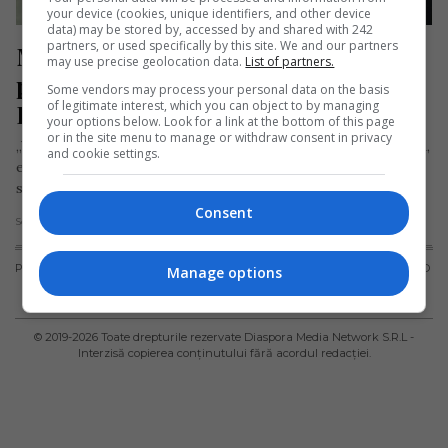
your device (cookies, unique identifiers, and other device
data) may be stored by, accessed by and shared with 242
partners, or used specifically by this site. We and our partners
Mirabela, românca devenită primul 
may use precise geolocation data.
List of partners.
polițist de frontieră străin din 
Some vendors may process your personal data on the basis
of legitimate interest, which you can object to by managing
Islanda
your options below. Look for a link at the bottom of this page
or in the site menu to manage or withdraw consent in privacy
„Viaţa poate fi trăită oriunde. Decorul nu are nicio importanţă,
and cookie settings.
esenţială este intensitatea.” Vorbele de mai sus aparțin
scriitorului Cezar…
Consent
Scris de Mihai Diaconu
- sâmbătă, 4 ianuarie 2020
PUBLICITATE
TERMENI ȘI
POLITICA DE
POLITICA PRIVIND
Manage options
CONDIȚII DE
CONFIDENȚIALITATE
FISIERELE
UTILIZARE
COOKIES
© 2019-
2026
Toate drepturile rezervate Diaspora Media Network S.R.L -
Interzisă copierea conținutului fără acordul redacției.