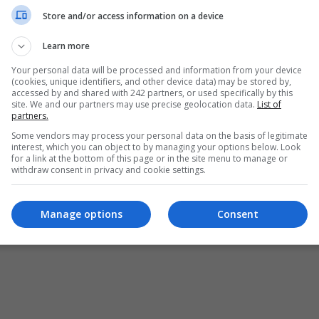
Store and/or access information on a device
Learn more
Your personal data will be processed and information from your device
(cookies, unique identifiers, and other device data) may be stored by,
accessed by and shared with 242 partners, or used specifically by this
site. We and our partners may use precise geolocation data.
List of
partners.
Some vendors may process your personal data on the basis of legitimate
interest, which you can object to by managing your options below. Look
for a link at the bottom of this page or in the site menu to manage or
withdraw consent in privacy and cookie settings.
ȘI CONDIȚII DE UTILIZARE
POLITICA DE CONFIDENȚIALITATE
POLITICA PRIV
Manage options
Consent
pturile rezervate Diaspora Media Network S.R.L - Interzisă copierea conținutului f