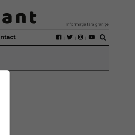
Informația fără granițe
ntact