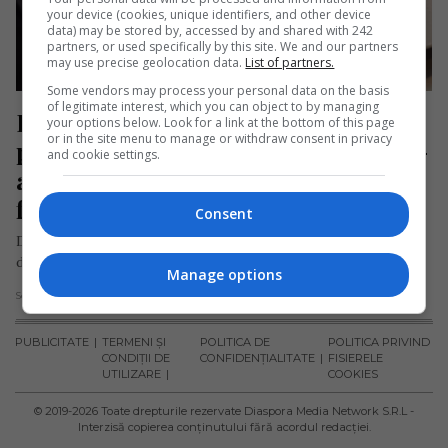
your device (cookies, unique identifiers, and other device
data) may be stored by, accessed by and shared with 242
partners, or used specifically by this site. We and our partners
may use precise geolocation data.
List of partners.
Some vendors may process your personal data on the basis
of legitimate interest, which you can object to by managing
Doi români cuceresc Anglia cu 
your options below. Look for a link at the bottom of this page
or in the site menu to manage or withdraw consent in privacy
papanașii românești. „Britanicii ne-
and cookie settings.
au încurajat să continuăm ceea ce 
facem”
Consent
Daniel Bob și Daniel Curelaru, doi români cu peste 30 de ani
de experiență în industria ospitalității, și-au îndeplinit visul…
Manage options
Scris de Mihai Diaconu
- marți, 25 februarie 2025
PUBLICITATE
TERMENI ȘI
POLITICA DE
POLITICA PRIVIND
CONDIȚII DE
CONFIDENȚIALITATE
FISIERELE
UTILIZARE
COOKIES
© 2019-
2026
Toate drepturile rezervate Diaspora Media Network S.R.L -
Interzisă copierea conținutului fără acordul redacției.