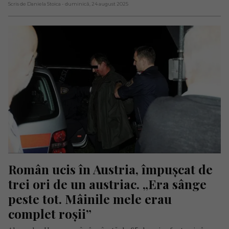
Scris de Daniela Stoica
- duminică, 24 august 2025
Român ucis în Austria, împușcat de 
trei ori de un austriac. „Era sânge 
peste tot. Mâinile mele erau 
complet roșii”