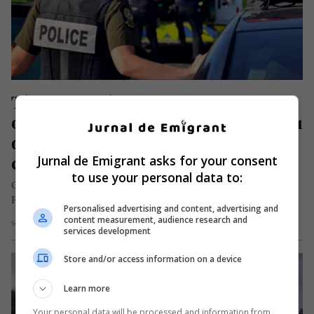
Tânără româncă, acuzată că a 
omorât în Franța un pensionar de 81 
de ani. Ucis cu mai multe lovituri de 
cuțit
Jurnal de Emigrant asks for your consent
to use your personal data to:
O româncă în vârstă de 24 de ani, se află în arest preventiv în
Franța, după moartea unui pensionar de…
Personalised advertising and content, advertising and
content measurement, audience research and
Scris de Daniela Stoica
- joi, 25 septembrie 2025
services development
Store and/or access information on a device
Learn more
Your personal data will be processed and information from