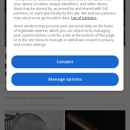
your device (cookies, unique identifiers, and other device
data) may be stored by, accessed by and shared with 242
partners, or used specifically by this site. We and our partners
may use precise geolocation data.
List of partners.
Some vendors may process your personal data on the basis
of legitimate interest, which you can object to by managing
your options below. Look for a link at the bottom of this page
or in the site menu to manage or withdraw consent in privacy
and cookie settings.
Român mort la numai 21 de ani 
Consent
printre străini. Un șofer l-a ucis cu 
mașina și a fugit de la fața locului
Manage options
Un muncitor român de 21 de ani a murit în urmă cu câteva zile
pe drumul districtual K28 dintre localitățile…
Scris de Redacția
- luni, 22 septembrie 2025