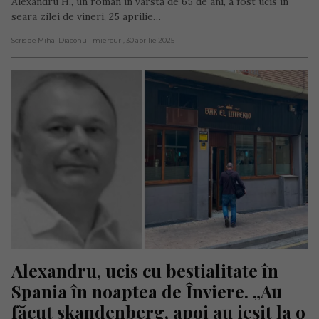
Alexandru H., un român în vârstă de 65 de ani, a fost ucis în
seara zilei de vineri, 25 aprilie…
Scris de Mihai Diaconu
- miercuri, 30 aprilie 2025
Alexandru, ucis cu bestialitate în 
Spania în noaptea de Înviere. „Au 
făcut skandenberg, apoi au ieșit la o 