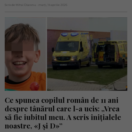
Scris de Mihai Diaconu
- marți, 14 aprilie 2026
Ce spunea copilul român de 11 ani 
despre tânărul care l-a ucis: „Vrea 
să fie iubitul meu. A scris inițialele 
noastre, «J și D»”