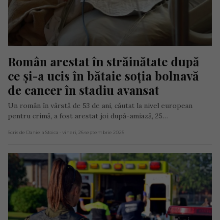
Român arestat în străinătate după 
ce și-a ucis în bătaie soția bolnavă 
de cancer în stadiu avansat
Un român în vârstă de 53 de ani, căutat la nivel european
pentru crimă, a fost arestat joi după-amiază, 25…
Scris de Daniela Stoica
- vineri, 26 septembrie 2025