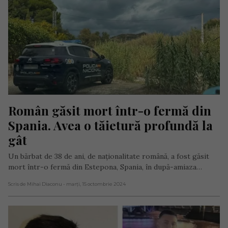
Român găsit mort într-o fermă din 
Spania. Avea o tăietură profundă la 
gât
Un bărbat de 38 de ani, de naționalitate română, a fost găsit
mort într-o fermă din Estepona, Spania, în după-amiaza…
Scris de Mihai Diaconu
- marți, 15 octombrie 2024