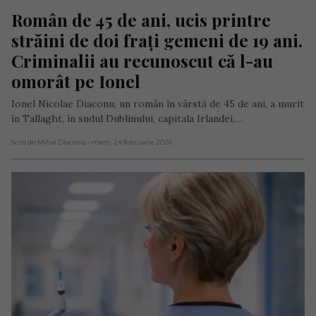
Român de 45 de ani, ucis printre 
străini de doi frați gemeni de 19 ani. 
Criminalii au recunoscut că l-au 
omorât pe Ionel
Ionel Nicolae Diaconu, un român în vârstă de 45 de ani, a murit
în Tallaght, în sudul Dublinului, capitala Irlandei,…
Scris de Mihai Diaconu
- marți, 24 februarie 2026