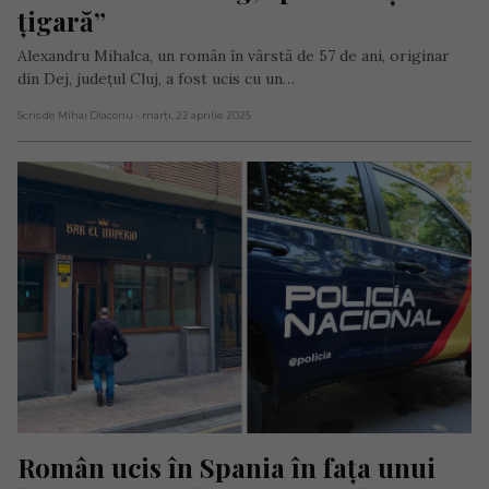
țigară”
Alexandru Mihalca, un român în vârstă de 57 de ani, originar
din Dej, județul Cluj, a fost ucis cu un…
Scris de Mihai Diaconu
- marți, 22 aprilie 2025
Român ucis în Spania în fața unui 