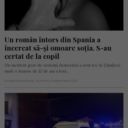
Un român întors din Spania a 
încercat să-și omoare soția. S-au 
certat de la copil
Un incident grav de violență domestică a avut loc în Țăndărei,
unde o femeie de 32 de ani a fost…
Scris de Daniela Stoica
- duminică, 29 decembrie 2024