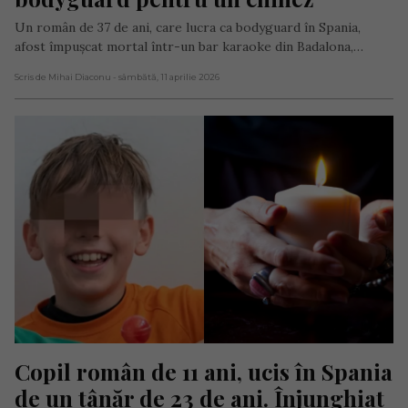
Un român de 37 de ani, care lucra ca bodyguard în Spania,
afost împușcat mortal într-un bar karaoke din Badalona,…
Scris de Mihai Diaconu
- sâmbătă, 11 aprilie 2026
Copil român de 11 ani, ucis în Spania 
de un tânăr de 23 de ani. Înjunghiat 