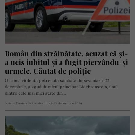
Român din străinătate, acuzat că și-
a ucis iubitul și a fugit pierzându-și 
urmele. Căutat de poliție
O crimă violentă petrecută sâmbătă după-amiază, 22
decembrie, a zguduit micul principat Liechtenstein, unul
dintre cele mai mici state din…
Scris de Daniela Stoica
- duminică, 22 decembrie 2024