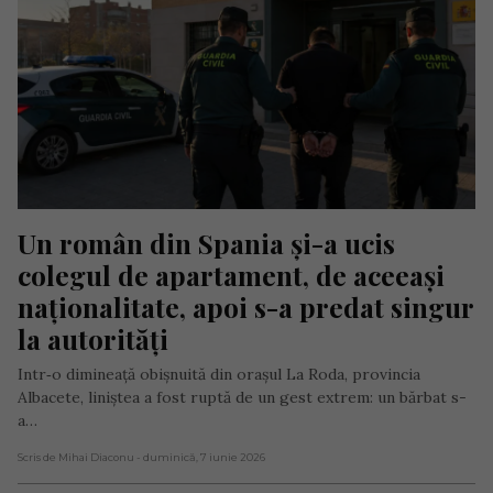
Un român din Spania și-a ucis 
colegul de apartament, de aceeași 
naționalitate, apoi s-a predat singur 
la autorități
Intr‑o dimineață obișnuită din orașul La Roda, provincia
Albacete, liniștea a fost ruptă de un gest extrem: un bărbat s-
a…
Scris de Mihai Diaconu
- duminică, 7 iunie 2026