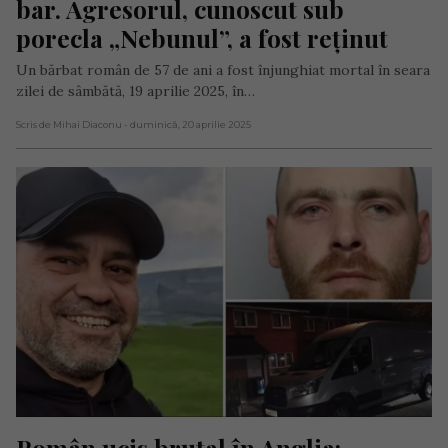
bar. Agresorul, cunoscut sub 
porecla „Nebunul”, a fost reținut
Un bărbat român de 57 de ani a fost înjunghiat mortal în seara
zilei de sâmbătă, 19 aprilie 2025, în…
Scris de Mihai Diaconu
- duminică, 20 aprilie 2025
Român ucis brutal în Anglia: 