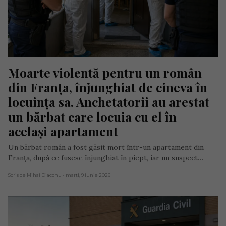
Moarte violentă pentru un român 
din Franța, înjunghiat de cineva în 
locuința sa. Anchetatorii au arestat 
un bărbat care locuia cu el în 
același apartament
Un bărbat român a fost găsit mort într-un apartament din
Franța, după ce fusese înjunghiat în piept, iar un suspect…
Scris de Mihai Diaconu
- marți, 9 iunie 2026