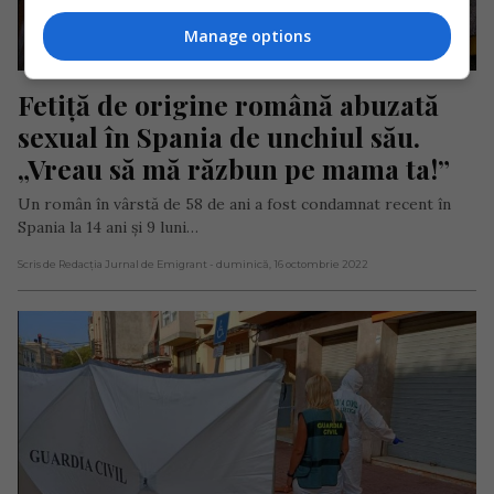
Manage options
Fetiță de origine română abuzată 
sexual în Spania de unchiul său. 
„Vreau să mă răzbun pe mama ta!”
Un român în vârstă de 58 de ani a fost condamnat recent în
Spania la 14 ani și 9 luni…
Scris de Redacția Jurnal de Emigrant
- duminică, 16 octombrie 2022