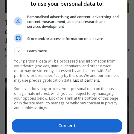
to use your personal data to:
Personalised advertising and content, advertising and
Româncă din străinătate, gest 
content measurement, audience research and
services development
caritabil pentru unchiul din 
România rămas fără un picior
Store and/or access information on a device
Ioana Avasiloaiei, o tânără de naționalitate română de 26 de ani
Learn more
care locuiește în Anglia, în orașul Dartford din comitatul…
Your personal data will be processed and information from
your device (cookies, unique identifiers, and other device
Scris de Redacția Jurnal de Emigrant
- luni, 2 ianuarie 2023
data) may be stored by, accessed by and shared with 242
partners, or used specifically by this site. We and our partners
may use precise geolocation data.
List of partners.
Some vendors may process your personal data on the basis
of legitimate interest, which you can object to by managing
your options below. Look for a link at the bottom of this page
or in the site menu to manage or withdraw consent in privacy
and cookie settings.
Consent