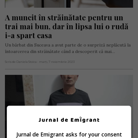
A muncit în străinătate pentru un 
trai mai bun, dar în lipsa lui o rudă 
i-a spart casa
Un bărbat din Suceava a avut parte de o surpriză neplăcută la
întoarcerea din străinătate când a descoperit că mai…
Scris de Daniela Stoica
- marți, 7 noiembrie 2023
Jurnal de Emigrant asks for your consent