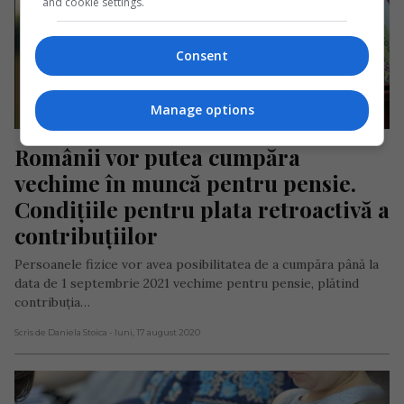
and cookie settings.
Consent
Manage options
Românii vor putea cumpăra 
vechime în muncă pentru pensie. 
Condițiile pentru plata retroactivă a 
contribuțiilor
Persoanele fizice vor avea posibilitatea de a cumpăra până la
data de 1 septembrie 2021 vechime pentru pensie, plătind
contribuția…
Scris de Daniela Stoica
- luni, 17 august 2020