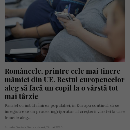
Româncele, printre cele mai tinere 
mămici din UE. Restul europencelor 
aleg să facă un copil la o vârstă tot 
mai târzie
Paralel cu îmbătrânirea populației, în Europa continuă să se
înregistreze un proces îngrijorător al creșterii vârstei la care
femeile aleg…
Scris de Daniela Stoica
- vineri, 15 mai 2020