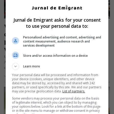
Jurnal de Emigrant asks for your consent
Vârsta medie a autoturismelor și 
to use your personal data to:
camioanelor în Europa. România, 
Personalised advertising and content, advertising and
printre țările cu cele mai vechi 
content measurement, audience research and
services development
vehicule
Store and/or access information on a device
Un studiu foarte recent, publicat de ACEA (European
Automobile Manufacturers Association), ne permite să
Learn more
cunoaștem vârsta vehiculelor care circulă pe…
Your personal data will be processed and information from
Scris de Daniela Stoica
- marți, 18 august 2020
your device (cookies, unique identifiers, and other device
data) may be stored by, accessed by and shared with 242
partners, or used specifically by this site. We and our partners
may use precise geolocation data.
List of partners.
Some vendors may process your personal data on the basis
of legitimate interest, which you can object to by managing
your options below. Look for a link at the bottom of this page
or in the site menu to manage or withdraw consent in privacy