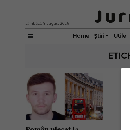
sâmbătă, 8 august 2026
Home
Știri
Utile
ETIC
Român plecat la 