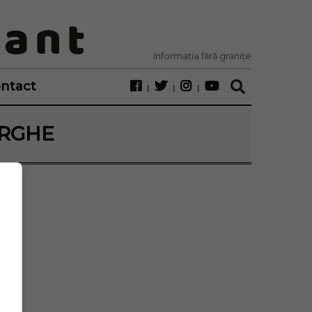
Informația fără granițe
ntact
ORGHE