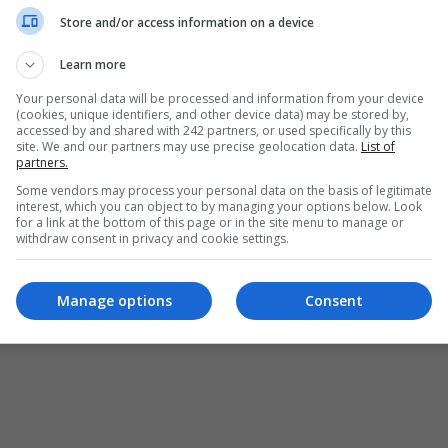
Store and/or access information on a device
Learn more
Your personal data will be processed and information from your device
(cookies, unique identifiers, and other device data) may be stored by,
accessed by and shared with 242 partners, or used specifically by this
site. We and our partners may use precise geolocation data.
List of
partners.
Some vendors may process your personal data on the basis of legitimate
interest, which you can object to by managing your options below. Look
for a link at the bottom of this page or in the site menu to manage or
withdraw consent in privacy and cookie settings.
ȘI CONDIȚII DE UTILIZARE
POLITICA DE CONFIDENȚIALITATE
POLITICA PRIV
Manage options
Consent
pturile rezervate Diaspora Media Network S.R.L - Interzisă copierea conținutului f