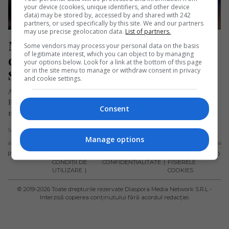
your device (cookies, unique identifiers, and other device
data) may be stored by, accessed by and shared with 242
partners, or used specifically by this site. We and our partners
may use precise geolocation data.
List of partners.
MAE: Autoritățile române salută 
Some vendors may process your personal data on the basis
of legitimate interest, which you can object to by managing
donația medicală din partea 
your options below. Look for a link at the bottom of this page
or in the site menu to manage or withdraw consent in privacy
Sanctității Sale Papa Francisc
and cookie settings.
Autoritățile române salută gestul Sanctității Sale Papa
Francisc de a dona cinci ventilatoare pulmonare și materiale
Consent
medicale Spitalului Județean din…
Scris de Daniela Stoica
- joi, 23 aprilie 2020
Manage options
PUBLICITATE
TERMENI ȘI
POLITICA DE
POLITICA PRIVIND
CONDIȚII DE
CONFIDENȚIALITATE
FISIERELE
UTILIZARE
COOKIES
© 2019-
2026
Toate drepturile rezervate Diaspora Media Network S.R.L -
Interzisă copierea conținutului fără acordul redacției.