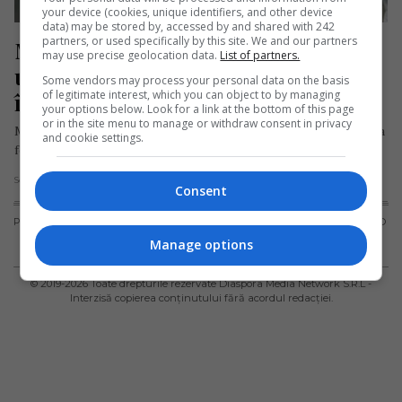
your device (cookies, unique identifiers, and other device
data) may be stored by, accessed by and shared with 242
partners, or used specifically by this site. We and our partners
Maria, ucisă la 42 de ani în Italia de 
may use precise geolocation data.
List of partners.
un tânăr de 17 ani. Cei doi s-au 
Some vendors may process your personal data on the basis
of legitimate interest, which you can object to by managing
întâlnit în intimtate
your options below. Look for a link at the bottom of this page
or in the site menu to manage or withdraw consent in privacy
Maria Campai, o femeie de 42 de ani de naționalitate română, a
and cookie settings.
fost găsită moartă joi, 26 septembrie 2024, într-o…
Scris de Daniela Stoica
- vineri, 27 septembrie 2024
Consent
PUBLICITATE
TERMENI ȘI
POLITICA DE
POLITICA PRIVIND
CONDIȚII DE
CONFIDENȚIALITATE
FISIERELE
Manage options
UTILIZARE
COOKIES
© 2019-
2026
Toate drepturile rezervate Diaspora Media Network S.R.L -
Interzisă copierea conținutului fără acordul redacției.