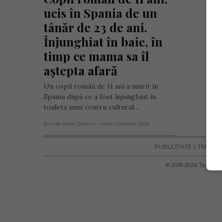
ucis în Spania de un 
tânăr de 23 de ani. 
Înjunghiat în baie, în 
timp ce mama sa îl 
aștepta afară
Un copil român de 11 ani a murit în
Spania după ce a fost înjunghiat în
toaleta unui centru cultural…
Scris de Mihai Diaconu
- vineri, 10 aprilie 2026
PUBLICITATE
TERMENI 
© 2019-
2026
Toate dre