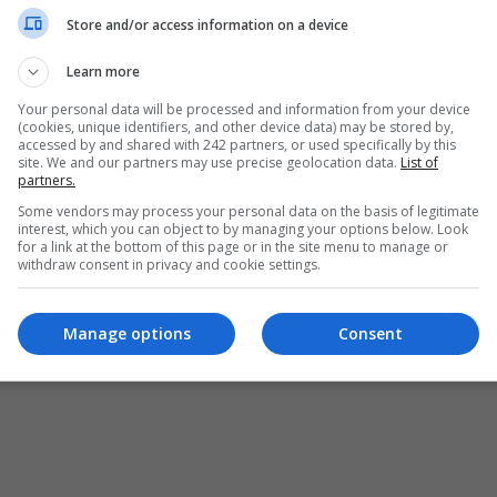
Store and/or access information on a device
Learn more
Your personal data will be processed and information from your device
(cookies, unique identifiers, and other device data) may be stored by,
accessed by and shared with 242 partners, or used specifically by this
site. We and our partners may use precise geolocation data.
List of
partners.
Some vendors may process your personal data on the basis of legitimate
interest, which you can object to by managing your options below. Look
for a link at the bottom of this page or in the site menu to manage or
withdraw consent in privacy and cookie settings.
ȘI CONDIȚII DE UTILIZARE
POLITICA DE CONFIDENȚIALITATE
POLITICA PRIV
Manage options
Consent
pturile rezervate Diaspora Media Network S.R.L - Interzisă copierea conținutului f