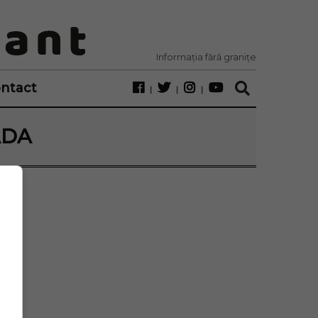
Informația fără granițe
ntact
ADA