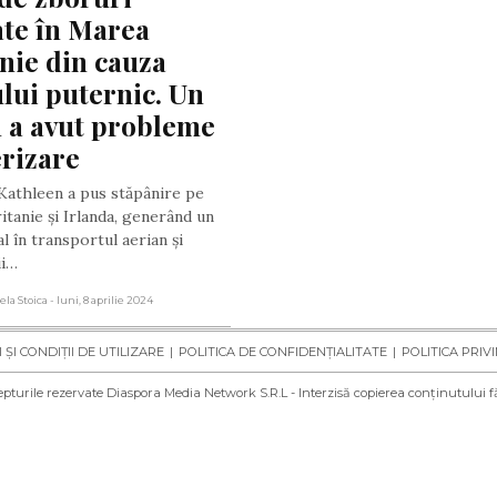
te în Marea 
nie din cauza 
lui puternic. Un 
 a avut probleme 
erizare
Kathleen a pus stăpânire pe
tanie și Irlanda, generând un
l în transportul aerian și
ii…
ela Stoica
- luni, 8 aprilie 2024
ȘI CONDIȚII DE UTILIZARE
POLITICA DE CONFIDENȚIALITATE
POLITICA PRIV
pturile rezervate Diaspora Media Network S.R.L - Interzisă copierea conținutului f