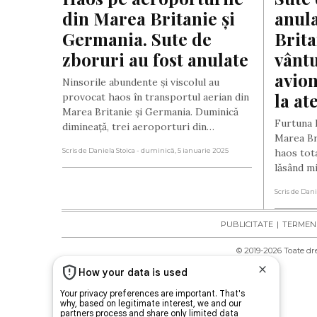
din Marea Britanie și 
anula
Germania. Sute de 
Brita
zboruri au fost anulate
vântu
avion
Ninsorile abundente și viscolul au
la at
provocat haos în transportul aerian din
Marea Britanie și Germania. Duminică
Furtuna 
dimineață, trei aeroporturi din…
Marea Bri
Scris de Daniela Stoica
- duminică, 5 ianuarie 2025
haos tota
lăsând m
Scris de Dani
PUBLICITATE
TERMENI 
© 2019-
2026
Toate dre