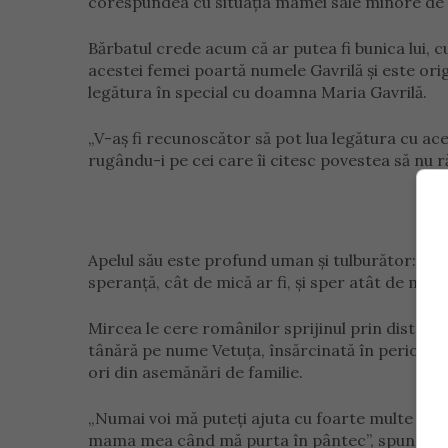
corespundea cu situația mamei sale minore de l
Bărbatul crede acum că ar putea fi bunica lui, c
acestei femei poartă numele Gavrilă și este origi
legătura în special cu doamna Maria Gavrilă.
„V-aș fi recunoscător să pot lua legătura cu ace
rugându-i pe cei care îi citesc povestea să nu r
Apelul său este profund uman și tulburător: „Vă 
speranță, cât de mică ar fi, și sper atât de mult 
Mircea le cere românilor sprijinul prin distribu
tânără pe nume Vetuța, însărcinată în perioada î
ori din asemănări de familie.
„Numai voi mă puteți ajuta cu foarte multe dis
mama mea când mă purta în pântec”, spune el.