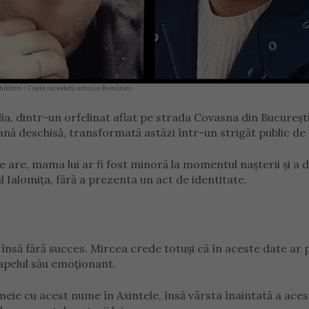
hildren – Copiii niciodată uitați ai României.
lia, dintr-un orfelinat aflat pe strada Covasna din Bucureșt
ană deschisă, transformată astăzi într-un strigăt public de 
e are, mama lui ar fi fost minoră la momentul nașterii și a 
l Ialomița, fără a prezenta un act de identitate.
 însă fără succes. Mircea crede totuși că în aceste date ar p
apelul său emoționant.
emeie cu acest nume în Axintele, însă vârsta înaintată a aces