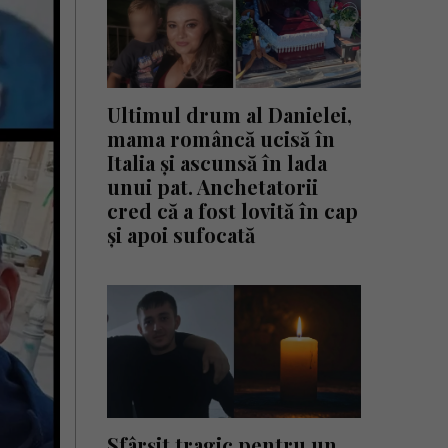
Ultimul drum al Danielei,
mama româncă ucisă în
Italia și ascunsă în lada
unui pat. Anchetatorii
cred că a fost lovită în cap
și apoi sufocată
Sfârșit tragic pentru un