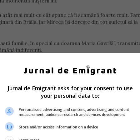
a momentul nașterii lui.
u atât mai mult cu cât spune că îi seamănă foarte mult. Fam
nară din Brăila, iar Mircea își dorește din tot sufletul să ia
astă familie, în special cu doamna Maria Gavrilă”, transmite
ămână indiferenți.
rog, ajutați-mă! Sunt singur și al nimănui! De aceea mă leg 
Jurnal de Emigrant asks for your consent to use
să îmi găsesc liniștea în sufletul meu.”
your personal data to:
irea mesajului său, cu speranța că undeva, cineva își va amin
n care el a venit pe lume, sau îl va recunoaște pe el din fot
Personalised advertising and content, advertising and content
measurement, audience research and services development
Store and/or access information on a device
tribuiri, poate cineva mă recunoaște sau poate își aduce am