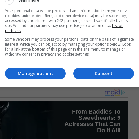
Learn more
Your personal data will be processed and information from your device
ă viață, bărbatul mărturisește că nu renunță la visul lui: să î
(cookies, unique identifiers, and other device data) may be stored by,
it, liniștea.
accessed by and shared with 242 partners, or used specifically by this
site. We and our partners may use precise geolocation data.
List of
partners.
Some vendors may process your personal data on the basis of legitimate
interest, which you can object to by managing your options below. Look
for a link at the bottom of this page or in the site menu to manage or
ciodată să sper că într-o zi o să-i cunosc”, este promisiunea
withdraw consent in privacy and cookie settings.
au un singur om care îl recunoaște ar putea însemna trecer
Manage options
Consent
egăsirea propriei familii și a propriei identități.