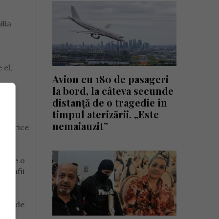
ilia
 el,
Avion cu 180 de pasageri
la bord, la câteva secunde
distanță de o tragedie în
timpul aterizării. „Este
nemaiauzit”
de orice
ti de o
ografii
inte de