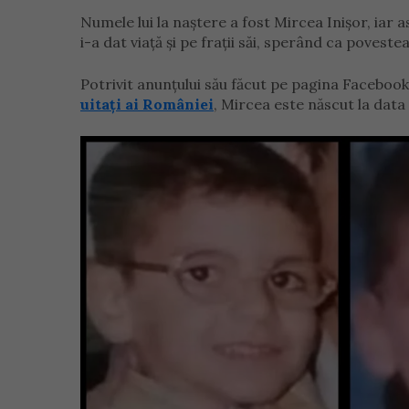
Numele lui la naștere a fost Mircea Inișor, iar a
i-a dat viață și pe frații săi, sperând ca povestea
Potrivit anunțului său făcut pe pagina Faceboo
uitați ai României
, Mircea este născut la data 