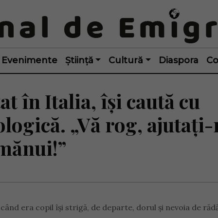
Evenimente
Știință
Cultură
Diaspora
Co
în Italia, își caută cu
ogică. „Vă rog, ajutați
imănui!”
ând era copil își strigă, de departe, dorul și nevoia de rădă