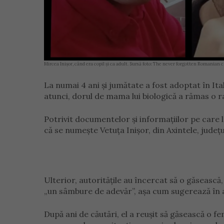
Mircea Inișor, când era copil și ca adult. Sursă foto: The never forgotten Romanian c
La numai 4 ani și jumătate a fost adoptat în Ita
atunci, dorul de mama lui biologică a rămas o r
Potrivit documentelor și informațiilor pe care l
că se numește Vetuța Inișor, din Axintele, județu
Ulterior, autoritățile au încercat să o găsească,
„un sâmbure de adevăr”, așa cum sugerează în 
După ani de căutări, el a reușit să găsească o f