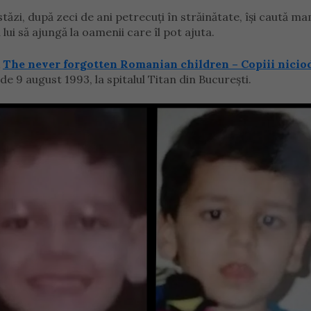
stăzi, după zeci de ani petrecuți în străinătate, își caută m
 lui să ajungă la oamenii care îl pot ajuta.
k
The never forgotten Romanian children – Copiii nicio
de 9 august 1993, la spitalul Titan din București.