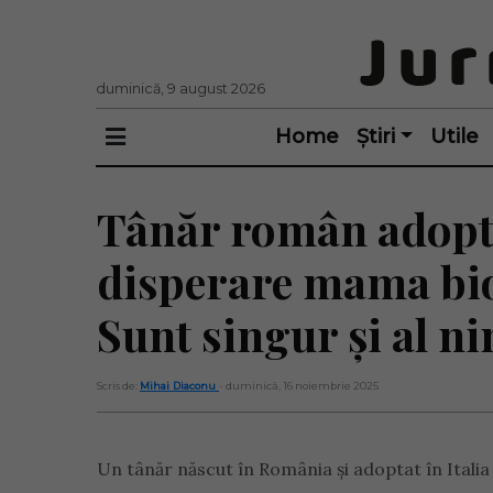
duminică, 9 august 2026
Home
Știri
Utile
Tânăr român adoptat 
disperare mama biol
Sunt singur și al n
Scris de:
Mihai Diaconu
- duminică, 16 noiembrie 2025
Un tânăr născut în România și adoptat în Italia c