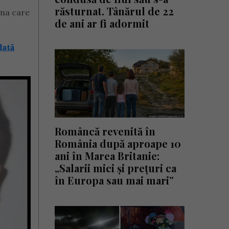
răsturnat. Tânărul de 22
ama care
de ani ar fi adormit
dată
Româncă revenită în
România după aproape 10
ani în Marea Britanie:
„Salarii mici și prețuri ca
în Europa sau mai mari”