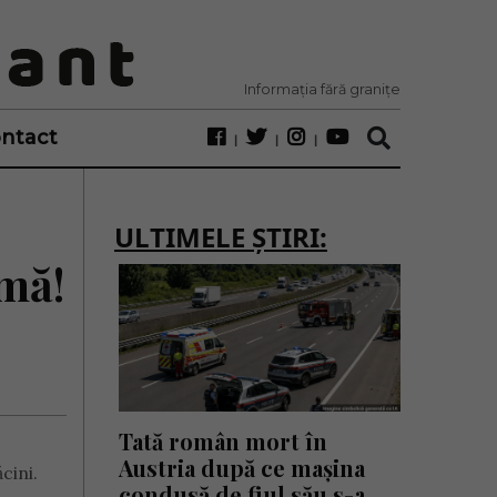
Informația fără granițe
ntact
ULTIMELE ȘTIRI:
-mă!
Tată român mort în
Austria după ce mașina
cini.
condusă de fiul său s-a