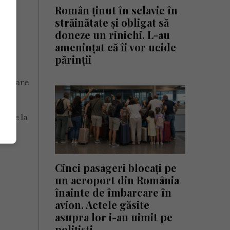
Român ținut în sclavie în
și
străinătate și obligat să
doneze un rinichi. L-au
amenințat că îi vor ucide
părinții
 pe care
ea de la
Cinci pasageri blocați pe
un aeroport din România
înainte de îmbarcare în
avion. Actele găsite
asupra lor i-au uimit pe
polițiști