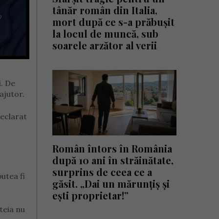
tânăr român din Italia,
mort după ce s-a prăbușit
la locul de muncă, sub
soarele arzător al verii
i. De
ajutor.
declarat
Român întors în România
după 10 ani în străinătate,
surprins de ceea ce a
utea fi
găsit. „Dai un mărunțiș și
ești proprietar!”
teia nu