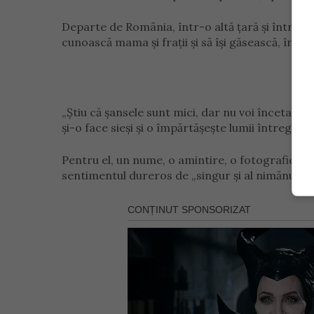
Departe de România, într-o altă țară și într-o alt
cunoască mama și frații și să își găsească, în sfârș
„Știu că șansele sunt mici, dar nu voi înceta ni
și-o face sieși și o împărtășește lumii întregi.
Pentru el, un nume, o amintire, o fotografie s
sentimentul dureros de „singur și al nimănui” la r