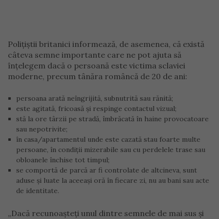
Polițiștii britanici informează, de asemenea, că există
câteva semne importante care ne pot ajuta să
înțelegem dacă o persoană este victima sclaviei
moderne, precum tânăra româncă de 20 de ani:
persoana arată neîngrijită, subnutrită sau rănită;
este agitată, fricoasă și respinge contactul vizual;
stă la ore târzii pe stradă, îmbrăcată în haine provocatoare
sau nepotrivite;
în casa/apartamentul unde este cazată stau foarte multe
persoane, în condiții mizerabile sau cu perdelele trase sau
obloanele închise tot timpul;
se comportă de parcă ar fi controlate de altcineva, sunt
aduse și luate la aceeași oră în fiecare zi, nu au bani sau acte
de identitate.
„Dacă recunoașteți unul dintre semnele de mai sus și