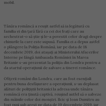
mobil.
Tânăra româncă a reușit astfel să ia legătură cu
familia ei din țară fără ca cei doi frați care au
sechestrat-o să știe și le-a povestit celor dragi despre
chinurile la care este supusă. Familia ei a depus astfel
o plângere la Poliția Română, iar pe data de 18
decembrie 2019, doi atașați ai Ministerului Afacerilor
Interne pe lângă Ambasada României în Marea
Britanie s-au prezentat la poliția din Londra pentru a
da startul operațiunii de salvare a tinerei românce.
Ofițerii români din Londra, care au fost esențiali
pentru buna desfășurare a operațiunii, s-au deplasat
alături de polițiștii britanici la adresa unde tânăra
româncă era ținută captivă, reușind astfel să o salveze
din mâinile celor doi monștri. Ilcic și Ioan Dumitru au
fost puși sub arest pe data de 19 decembrie 2019, iar