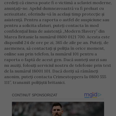
credeți că cineva poate fi o victimă a sclaviei moderne,
anunțați-ne. Apelul dumneavoastră va fi preluat cu
seriozitate, oferindu-vă în același timp protecție și
asistență. Pentru a raporta o astfel de suspiciune sau
pentru a solicita sfaturi, puteți contacta în mod
confidențial linia de asistență „Modern Slavery” din
Marea Britanie la numărul 0800 0121 700. Acesta este
disponibil 24 de ore pe zi, 365 de zile pe an. Puteți, de
asemenea, să contactați și poliția în orice moment,
online sau prin telefon, la numărul 101 pentru a
raporta o faptă de acest gen. Dacă sunteți surzi sau
nu auziți, folosiți serviciul nostru de telefonie prin text
de la numărul 18001 101. Dacă doriți să rămâneți
anonim, puteți contacta Crimestoppers la 0800 555
111”, transmit polițiștii britanici.