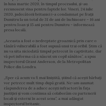
în luna martie 2020, în timpul procesului, și-au
recunoscut vina pentru faptele lor. Vineri, 24 iulie
2020, judecătorii britanici i-a condamnat pe frații
Dumitru la un total de 31 de ani de închisoare – 16 ani
pentru Ioan și 15 ani pentru Dumitru – informează
presa locală.
„Aceasta a fost o nedreptate groaznică prin care o
tânără vulnerabilă a fost supusă unui trai oribil. Știm că
nu va uita niciodată timpul petrecut în captivitate, dar
vă pot informa că a născut un copil sănătos”, a spus
inspectorul Grant Anderson, de la Metropolitan
Police din Londra.
„Sper că acum va fi mai liniștită, știind că acești bărbați
vor petrece mult timp după gratii. Ne-am asumat
răspunderea de a aduce acești infractori în fața
justiției și vom continua să colaborăm cu partenerii
locali și externi în acest sens”, a mai adăugat
inspectorul britanic.