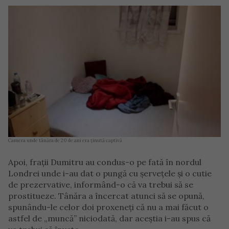
Camera unde tânăra de 20 de ani era ținută captivă
Apoi, frații Dumitru au condus-o pe fată în nordul
Londrei unde i-au dat o pungă cu șervețele și o cutie
de prezervative, informând-o că va trebui să se
prostitueze. Tânăra a încercat atunci să se opună,
spunându-le celor doi proxeneți că nu a mai făcut o
astfel de „muncă” niciodată, dar aceștia i-au spus că