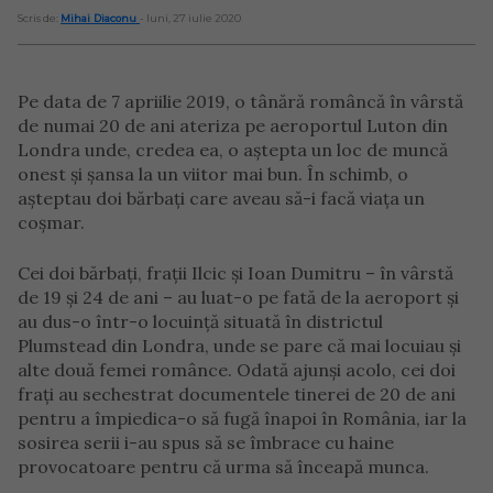
Scris de:
Mihai Diaconu
- luni, 27 iulie 2020
Pe data de 7 apriilie 2019, o tânără româncă în vârstă
de numai 20 de ani ateriza pe aeroportul Luton din
Londra unde, credea ea, o aștepta un loc de muncă
onest și șansa la un viitor mai bun. În schimb, o
așteptau doi bărbați care aveau să-i facă viața un
coșmar.
Cei doi bărbați, frații Ilcic și Ioan Dumitru – în vârstă
de 19 și 24 de ani – au luat-o pe fată de la aeroport și
au dus-o într-o locuință situată în districtul
Plumstead din Londra, unde se pare că mai locuiau și
alte două femei românce. Odată ajunși acolo, cei doi
frați au sechestrat documentele tinerei de 20 de ani
pentru a împiedica-o să fugă înapoi în România, iar la
sosirea serii i-au spus să se îmbrace cu haine
provocatoare pentru că urma să înceapă munca.