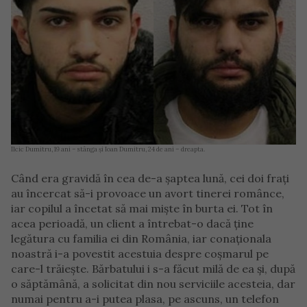
Ilcic Dumitru, 19 ani – stânga și Ioan Dumitru, 24 de ani – dreapta.
Când era gravidă în cea de-a șaptea lună, cei doi frați
au încercat să-i provoace un avort tinerei românce,
iar copilul a încetat să mai miște în burta ei. Tot în
acea perioadă, un client a întrebat-o dacă ține
legătura cu familia ei din România, iar conaționala
noastră i-a povestit acestuia despre coșmarul pe
care-l trăiește. Bărbatului i s-a făcut milă de ea și, după
o săptămână, a solicitat din nou serviciile acesteia, dar
numai pentru a-i putea plasa, pe ascuns, un telefon