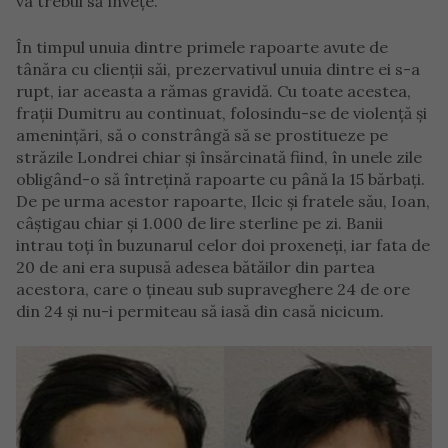
va trebui să învețe.
În timpul unuia dintre primele rapoarte avute de
tânăra cu clienții săi, prezervativul unuia dintre ei s-a
rupt, iar aceasta a rămas gravidă. Cu toate acestea,
frații Dumitru au continuat, folosindu-se de violență și
amenințări, să o constrângă să se prostitueze pe
străzile Londrei chiar și însărcinată fiind, în unele zile
obligând-o să întrețină rapoarte cu până la 15 bărbați.
De pe urma acestor rapoarte, Ilcic și fratele său, Ioan,
câștigau chiar și 1.000 de lire sterline pe zi. Banii
intrau toți în buzunarul celor doi proxeneți, iar fata de
20 de ani era supusă adesea bătăilor din partea
acestora, care o țineau sub supraveghere 24 de ore
din 24 și nu-i permiteau să iasă din casă nicicum.