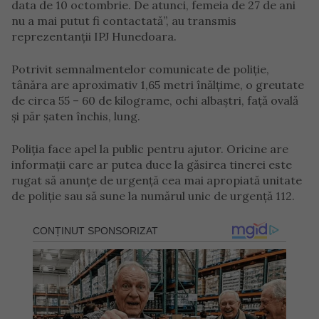
data de 10 octombrie. De atunci, femeia de 27 de ani
nu a mai putut fi contactată”, au transmis
reprezentanții IPJ Hunedoara.
Potrivit semnalmentelor comunicate de poliție,
tânăra are aproximativ 1,65 metri înălțime, o greutate
de circa 55 – 60 de kilograme, ochi albaștri, față ovală
și păr șaten închis, lung.
Poliția face apel la public pentru ajutor. Oricine are
informații care ar putea duce la găsirea tinerei este
rugat să anunțe de urgență cea mai apropiată unitate
de poliție sau să sune la numărul unic de urgență 112.