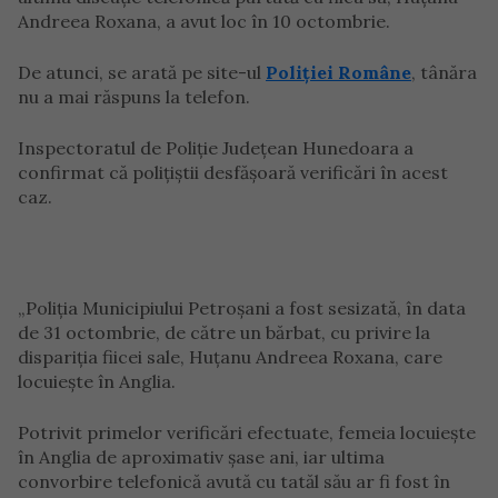
Andreea Roxana, a avut loc în 10 octombrie.
De atunci, se arată pe site-ul
Poliției Române
, tânăra
nu a mai răspuns la telefon.
Inspectoratul de Poliție Județean Hunedoara a
confirmat că polițiștii desfășoară verificări în acest
caz.
„Poliția Municipiului Petroșani a fost sesizată, în data
de 31 octombrie, de către un bărbat, cu privire la
dispariția fiicei sale, Huțanu Andreea Roxana, care
locuiește în Anglia.
Potrivit primelor verificări efectuate, femeia locuiește
în Anglia de aproximativ șase ani, iar ultima
convorbire telefonică avută cu tatăl său ar fi fost în