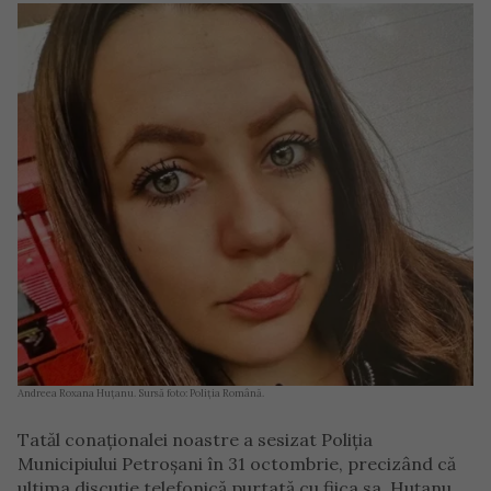
Andreea Roxana Huțanu. Sursă foto: Poliția Română.
Tatăl conaționalei noastre a sesizat Poliția
Municipiului Petroșani în 31 octombrie, precizând că
ultima discuție telefonică purtată cu fiica sa, Huțanu