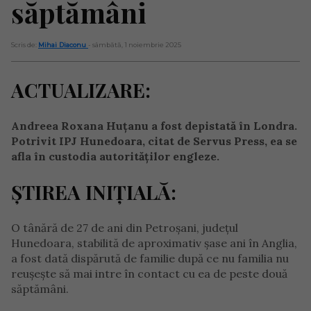
săptămâni
Scris de:
Mihai Diaconu
- sâmbătă, 1 noiembrie 2025
ACTUALIZARE:
Andreea Roxana Huțanu a fost depistată în Londra.
Potrivit IPJ Hunedoara, citat de Servus Press, ea se
afla în custodia autorităților engleze.
ȘTIREA INIȚIALĂ:
O tânără de 27 de ani din Petroșani, județul
Hunedoara, stabilită de aproximativ șase ani în Anglia,
a fost dată dispărută de familie după ce nu familia nu
reușește să mai intre în contact cu ea de peste două
săptămâni.