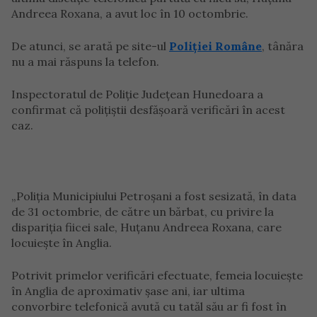
Andreea Roxana, a avut loc în 10 octombrie.
De atunci, se arată pe site-ul
Poliției Române
, tânăra
nu a mai răspuns la telefon.
Inspectoratul de Poliție Județean Hunedoara a
confirmat că polițiștii desfășoară verificări în acest
caz.
„Poliția Municipiului Petroșani a fost sesizată, în data
de 31 octombrie, de către un bărbat, cu privire la
dispariția fiicei sale, Huțanu Andreea Roxana, care
locuiește în Anglia.
Potrivit primelor verificări efectuate, femeia locuiește
în Anglia de aproximativ șase ani, iar ultima
convorbire telefonică avută cu tatăl său ar fi fost în