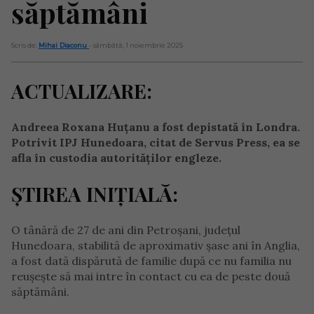
săptămâni
Scris de:
Mihai Diaconu
- sâmbătă, 1 noiembrie 2025
ACTUALIZARE:
Andreea Roxana Huțanu a fost depistată în Londra.
Potrivit IPJ Hunedoara, citat de Servus Press, ea se
afla în custodia autorităților engleze.
ȘTIREA INIȚIALĂ:
O tânără de 27 de ani din Petroșani, județul
Hunedoara, stabilită de aproximativ șase ani în Anglia,
a fost dată dispărută de familie după ce nu familia nu
reușește să mai intre în contact cu ea de peste două
săptămâni.