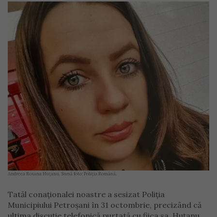
Andreea Roxana Huțanu. Sursă foto: Poliția Română.
Tatăl conaționalei noastre a sesizat Poliția
Municipiului Petroșani în 31 octombrie, precizând că
ultima discuție telefonică purtată cu fiica sa, Huțanu