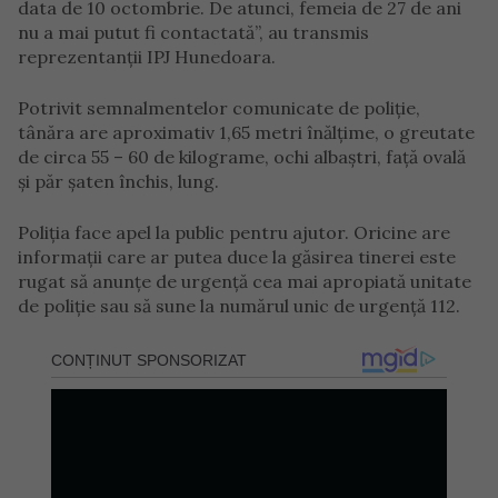
data de 10 octombrie. De atunci, femeia de 27 de ani
nu a mai putut fi contactată”, au transmis
reprezentanții IPJ Hunedoara.
Potrivit semnalmentelor comunicate de poliție,
tânăra are aproximativ 1,65 metri înălțime, o greutate
de circa 55 – 60 de kilograme, ochi albaștri, față ovală
și păr șaten închis, lung.
Poliția face apel la public pentru ajutor. Oricine are
informații care ar putea duce la găsirea tinerei este
rugat să anunțe de urgență cea mai apropiată unitate
de poliție sau să sune la numărul unic de urgență 112.