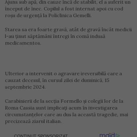
Ajuns sub apă, din cauze încă de stabilit, el a suferit un
început de înec. Copilul a fost internat apoi cu cod
roșu de urgență la Policlinica Gemelli.
Starea sa era foarte gravă, atât de gravă încât medicii
l-au ținut săptămâni întregi în comă indusă
medicamentos.
Ulterior a intervenit o agravare ireversibilă care a
cauzat decesul, în cursul zilei de duminică, 15
septembrie 2024.
Carabinierii de la secția Formello și colegii lor de la
Roma Cassia sunt implicați acum în investigarea
circumstanțelor care au dus la această tragedie, mai
precizează ziarul italian.