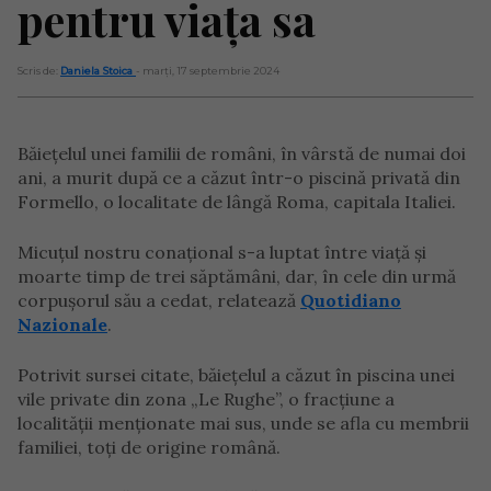
pentru viața sa
Scris de:
Daniela Stoica
- marți, 17 septembrie 2024
Băiețelul unei familii de români, în vârstă de numai doi
ani, a murit după ce a căzut într-o piscină privată din
Formello, o localitate de lângă Roma, capitala Italiei.
Micuțul nostru conațional s-a luptat între viață și
moarte timp de trei săptămâni, dar, în cele din urmă
corpușorul său a cedat, relatează
Quotidiano
Nazionale
.
Potrivit sursei citate, băiețelul a căzut în piscina unei
vile private din zona „Le Rughe”, o fracțiune a
localității menționate mai sus, unde se afla cu membrii
familiei, toți de origine română.