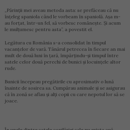
„Părinții mei aveau metoda asta: se prefăceau că nu
înțeleg spaniola când le vorbeam în spaniolă. Așa m-
au forțat, într-un fel, să vorbesc românește. Și acum
le mulțumesc pentru asta”, a povestit el.
Legătura cu România s-a consolidat în timpul
vacanțelor de vară. Tânărul petrecea în fiecare an mai
mult de două luni în țară, împărțindu-și timpul între
satele celor două perechi de bunici și locuințele altor
rude.
Bunicii începeau pregătirile cu aproximativ o lună
înainte de sosirea sa. Cumpărau animale și se asigurau
că în zonă se aflau și alți copii cu care nepotul lor să se
joace.
În unele dintre satele copilăriei sale nu exista apă