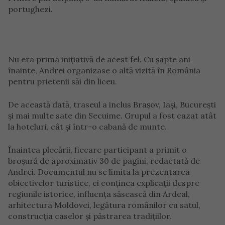
portughezi.
Nu era prima inițiativă de acest fel. Cu șapte ani
înainte, Andrei organizase o altă vizită în România
pentru prietenii săi din liceu.
De această dată, traseul a inclus Brașov, Iași, București
și mai multe sate din Secuime. Grupul a fost cazat atât
la hoteluri, cât și într-o cabană de munte.
Înaintea plecării, fiecare participant a primit o
broșură de aproximativ 30 de pagini, redactată de
Andrei. Documentul nu se limita la prezentarea
obiectivelor turistice, ci conținea explicații despre
regiunile istorice, influența săsească din Ardeal,
arhitectura Moldovei, legătura românilor cu satul,
construcția caselor și păstrarea tradițiilor.