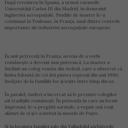
După revenirea în Spania, a urmat cursurile
Universității Carlos III din Madrid, în domeniul
ingineriei aerospațiale. Studiile de master le-a
continuat la Toulouse, în Franța, unul dintre centrele
importante ale industriei aerospațiale europene.
În anii petrecuți în Franța, nevoia de a vorbi
românește a devenit mai puternică. La master a
întâlnit un coleg român din Ardeal, care a observat că
limba folosită de cei doi păstra expresii din anii 1990,
învățate de la familiile lor și ieșite între timp din uz.
În paralel, Andrei a încercat să le prezinte colegilor
săi tradițiile românești. În perioada în care au locuit
împreună, le-a pregătit sarmale, a vopsit ouă roșii
alături de ei și i-a invitat la mesele de Paște.
Și în locuința familiei sale din Valladolid sărbătorile