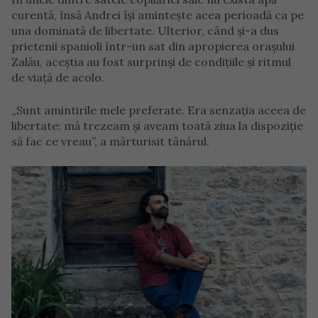
curentă, însă Andrei își amintește acea perioadă ca pe
una dominată de libertate. Ulterior, când și-a dus
prietenii spanioli într-un sat din apropierea orașului
Zalău, aceștia au fost surprinși de condițiile și ritmul
de viață de acolo.
„Sunt amintirile mele preferate. Era senzația aceea de
libertate: mă trezeam și aveam toată ziua la dispoziție
să fac ce vreau”, a mărturisit tânărul.