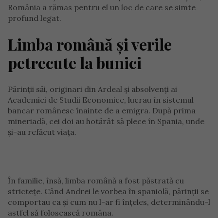
România a rămas pentru el un loc de care se simte
profund legat.
Limba română și verile
petrecute la bunici
Părinții săi, originari din Ardeal și absolvenți ai
Academiei de Studii Economice, lucrau în sistemul
bancar românesc înainte de a emigra. După prima
mineriadă, cei doi au hotărât să plece în Spania, unde
și-au refăcut viața.
În familie, însă, limba română a fost păstrată cu
strictețe. Când Andrei le vorbea în spaniolă, părinții se
comportau ca și cum nu l-ar fi înțeles, determinându-l
astfel să folosească româna.