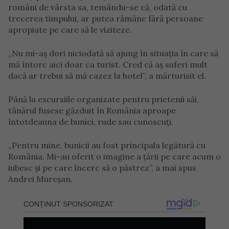
români de vârsta sa, temându-se că, odată cu
trecerea timpului, ar putea rămâne fără persoane
apropiate pe care să le viziteze.
„Nu mi-aș dori niciodată să ajung în situația în care să
mă întorc aici doar ca turist. Cred că aș suferi mult
dacă ar trebui să mă cazez la hotel”, a mărturisit el.
Până la excursiile organizate pentru prietenii săi,
tânărul fusese găzduit în România aproape
întotdeauna de bunici, rude sau cunoscuți.
„Pentru mine, bunicii au fost principala legătură cu
România. Mi-au oferit o imagine a țării pe care acum o
iubesc și pe care încerc să o păstrez”, a mai spus
Andrei Mureșan.