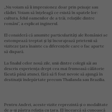
„Nu voiam să îi impresionez doar prin peisaje sau
clădiri. Voiam să înțeleagă ce există în spatele lor:
cultura, felul oamenilor de a trăi, relațiile dintre
români”, a explicat inginerul.
El consideră că anumite particularități ale României se
estompează treptat și își încurajează prietenii să
viziteze țara înainte ca diferențele care o fac aparte
să dispară.
La finalul celor nouă zile, unii dintre colegii săi au
descris experiența drept cea mai frumoasă călătorie
făcută până atunci, fără să fi fost nevoie să ajungă în
destinații îndepărtate precum Thailanda sau Brazilia.
Pentru Andrei, aceste vizite reprezintă și o modalitate
de a-și păstra relația cu țara. El încearcă să cunoască