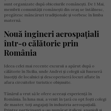
sunt organizate după obiceiurile românești. De 1 Mai,
membrii comunității românești din oraș se întâlnesc,
pregătesc mâncăruri tradiționale și vorbesc în limba
maternă.
Nouă ingineri aerospațiali
într-o călătorie prin
România
Ideea celei mai recente excursii a apărut după o
călătorie în Sicilia, unde Andrei și colegii săi fuseseră
însoțiți de localnici și descoperiseră locuri aflate în
afara circuitelor turistice obișnuite.
Tânărul a vrut să le ofere aceeași experiență în
România. În luna mai, a venit în țară cu opt foști colegi
de master, toți angajați în industria aerospațială.
Printre participanți s-au numărat italieni, spanioli și