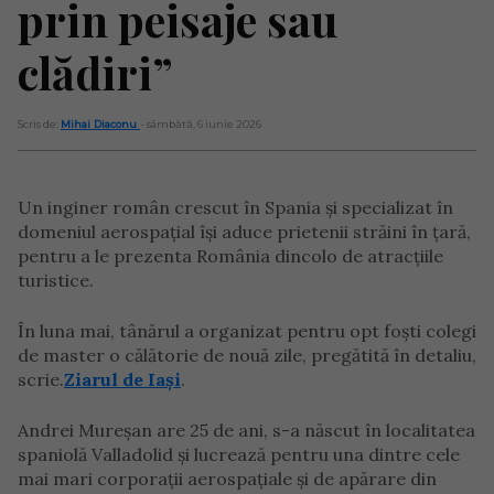
prin peisaje sau
clădiri”
Scris de:
Mihai Diaconu
- sâmbătă, 6 iunie 2026
Un inginer român crescut în Spania și specializat în
domeniul aerospațial își aduce prietenii străini în țară,
pentru a le prezenta România dincolo de atracțiile
turistice.
În luna mai, tânărul a organizat pentru opt foști colegi
de master o călătorie de nouă zile, pregătită în detaliu,
scrie.
Ziarul de Iași
.
Andrei Mureșan are 25 de ani, s-a născut în localitatea
spaniolă Valladolid și lucrează pentru una dintre cele
mai mari corporații aerospațiale și de apărare din