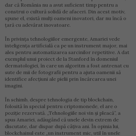
dar că România nu a avut suficient timp pentru a
construi o cultură solidă de afaceri. Din acest motiv,
spune el, există mulți oameni inovatori, dar nu încă o
țară cu adevărat inovatoare.
În privința tehnologiilor emergente, Amariei vede
inteligența artificială ca pe un instrument major, mai
ales pentru automatizarea sarcinilor repetitive. A dat
exemplul unui proiect de la Stanford în domeniul
dermatologiei, în care un algoritm a fost antrenat cu
sute de mii de fotografii pentru a ajuta oamenii să
identifice afecțiuni ale pielii prin încărcarea unei
imagini.
În schimb, despre tehnologia de tip blockchain,
folosită în special pentru criptomonede, el are o
poziție rezervată. „Tehnologiile noi vin și pleacă”, a
spus Amariei, adăugând că unele devin extrem de
discutate, dar dispar după câțiva ani. În opinia lui,
blockchainul este „un instrument mic, util în unele