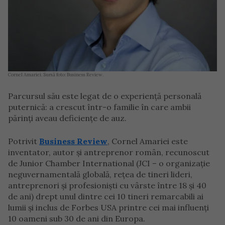
Cornel Amariei. Sursă foto: Business Review.
Parcursul său este legat de o experiență personală
puternică: a crescut într-o familie în care ambii
părinți aveau deficiențe de auz.
Potrivit
Business Review
, Cornel Amariei este
inventator, autor și antreprenor român, recunoscut
de Junior Chamber International (JCI – o organizație
neguvernamentală globală, rețea de tineri lideri,
antreprenori și profesioniști cu vârste între 18 și 40
de ani) drept unul dintre cei 10 tineri remarcabili ai
lumii și inclus de Forbes USA printre cei mai influenți
10 oameni sub 30 de ani din Europa.