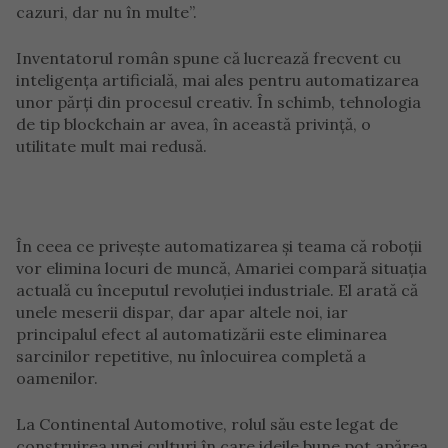
cazuri, dar nu în multe”.
Inventatorul român spune că lucrează frecvent cu
inteligența artificială, mai ales pentru automatizarea
unor părți din procesul creativ. În schimb, tehnologia
de tip blockchain ar avea, în această privință, o
utilitate mult mai redusă.
În ceea ce privește automatizarea și teama că roboții
vor elimina locuri de muncă, Amariei compară situația
actuală cu începutul revoluției industriale. El arată că
unele meserii dispar, dar apar altele noi, iar
principalul efect al automatizării este eliminarea
sarcinilor repetitive, nu înlocuirea completă a
oamenilor.
La Continental Automotive, rolul său este legat de
construirea unei culturi în care ideile bune pot apărea