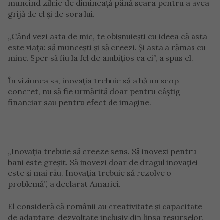
muncind zilnic de dimineață până seara pentru a avea
grijă de el și de sora lui.
„Când vezi asta de mic, te obișnuiești cu ideea că asta
este viața: să muncești și să creezi. Și asta a rămas cu
mine. Sper să fiu la fel de ambițios ca ei”, a spus el.
În viziunea sa, inovația trebuie să aibă un scop
concret, nu să fie urmărită doar pentru câștig
financiar sau pentru efect de imagine.
„Inovația trebuie să creeze sens. Să inovezi pentru
bani este greșit. Să inovezi doar de dragul inovației
este și mai rău. Inovația trebuie să rezolve o
problemă”, a declarat Amariei.
El consideră că românii au creativitate și capacitate
de adaptare, dezvoltate inclusiv din lipsa resurselor,