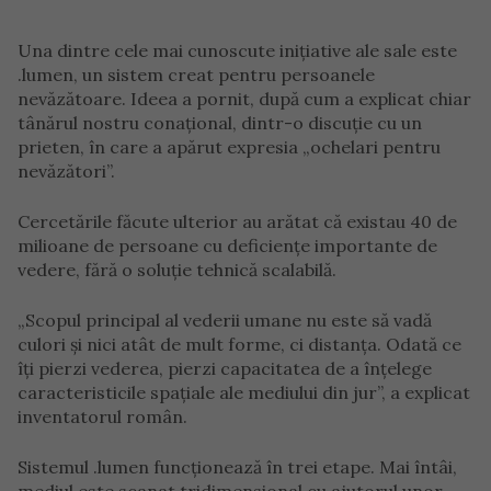
Una dintre cele mai cunoscute inițiative ale sale este
.lumen, un sistem creat pentru persoanele
nevăzătoare. Ideea a pornit, după cum a explicat chiar
tânărul nostru conațional, dintr-o discuție cu un
prieten, în care a apărut expresia „ochelari pentru
nevăzători”.
Cercetările făcute ulterior au arătat că existau 40 de
milioane de persoane cu deficiențe importante de
vedere, fără o soluție tehnică scalabilă.
„Scopul principal al vederii umane nu este să vadă
culori și nici atât de mult forme, ci distanța. Odată ce
îți pierzi vederea, pierzi capacitatea de a înțelege
caracteristicile spațiale ale mediului din jur”, a explicat
inventatorul român.
Sistemul .lumen funcționează în trei etape. Mai întâi,
mediul este scanat tridimensional cu ajutorul unor