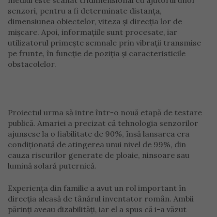
senzori, pentru a fi determinate distanța,
dimensiunea obiectelor, viteza și direcția lor de
mișcare. Apoi, informațiile sunt procesate, iar
utilizatorul primește semnale prin vibrații transmise
pe frunte, în funcție de poziția și caracteristicile
obstacolelor.
Proiectul urma să intre într-o nouă etapă de testare
publică. Amariei a precizat că tehnologia senzorilor
ajunsese la o fiabilitate de 90%, însă lansarea era
condiționată de atingerea unui nivel de 99%, din
cauza riscurilor generate de ploaie, ninsoare sau
lumină solară puternică.
Experiența din familie a avut un rol important în
direcția aleasă de tânărul inventator român. Ambii
părinți aveau dizabilități, iar el a spus că i-a văzut