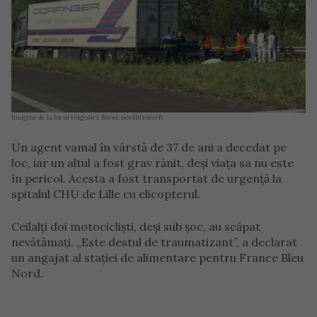
Imagine de la locul tragediei. Sursă: nordlittoral.fr.
Un agent vamal în vârstă de 37 de ani a decedat pe
loc, iar un altul a fost grav rănit, deși viața sa nu este
în pericol. Acesta a fost transportat de urgență la
spitalul CHU de Lille cu elicopterul.
Ceilalți doi motocicliști, deși sub șoc, au scăpat
nevătămați. „Este destul de traumatizant”, a declarat
un angajat al stației de alimentare pentru France Bleu
Nord.