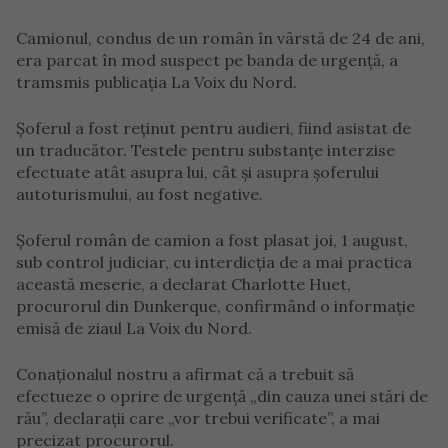
Camionul, condus de un român în vârstă de 24 de ani,
era parcat în mod suspect pe banda de urgență, a
tramsmis publicația La Voix du Nord.
Șoferul a fost reținut pentru audieri, fiind asistat de
un traducător. Testele pentru substanțe interzise
efectuate atât asupra lui, cât și asupra șoferului
autoturismului, au fost negative.
Șoferul român de camion a fost plasat joi, 1 august,
sub control judiciar, cu interdicția de a mai practica
această meserie, a declarat Charlotte Huet,
procurorul din Dunkerque, confirmând o informație
emisă de ziaul La Voix du Nord.
Conaționalul nostru a afirmat că a trebuit să
efectueze o oprire de urgență „din cauza unei stări de
rău”, declarații care „vor trebui verificate”, a mai
precizat procurorul.