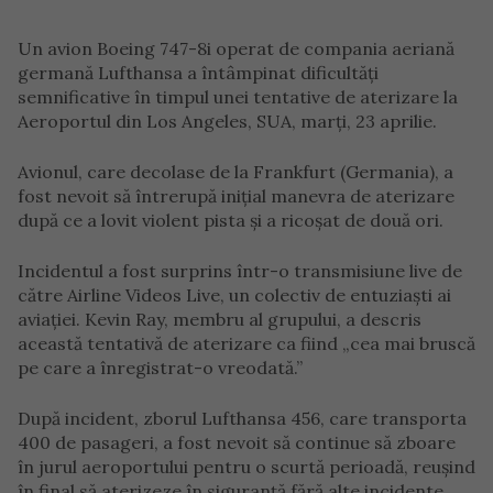
Un avion Boeing 747-8i operat de compania aeriană
germană Lufthansa a întâmpinat dificultăți
semnificative în timpul unei tentative de aterizare la
Aeroportul din Los Angeles, SUA, marți, 23 aprilie.
Avionul, care decolase de la Frankfurt (Germania), a
fost nevoit să întrerupă inițial manevra de aterizare
după ce a lovit violent pista și a ricoșat de două ori.
Incidentul a fost surprins într-o transmisiune live de
către Airline Videos Live, un colectiv de entuziaști ai
aviației. Kevin Ray, membru al grupului, a descris
această tentativă de aterizare ca fiind „cea mai bruscă
pe care a înregistrat-o vreodată.”
După incident, zborul Lufthansa 456, care transporta
400 de pasageri, a fost nevoit să continue să zboare
în jurul aeroportului pentru o scurtă perioadă, reușind
în final să aterizeze în siguranță fără alte incidente.