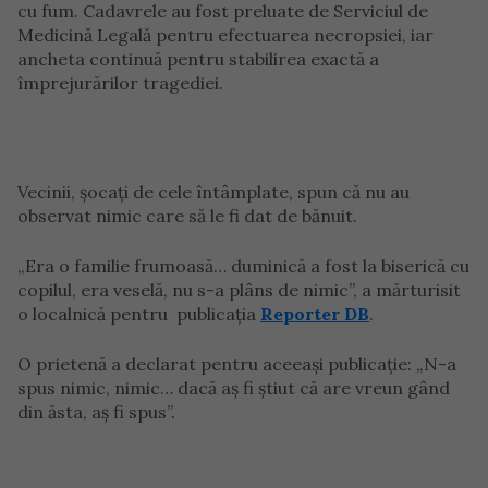
cu fum. Cadavrele au fost preluate de Serviciul de
Medicină Legală pentru efectuarea necropsiei, iar
ancheta continuă pentru stabilirea exactă a
împrejurărilor tragediei.
Vecinii, șocați de cele întâmplate, spun că nu au
observat nimic care să le fi dat de bănuit.
„Era o familie frumoasă… duminică a fost la biserică cu
copilul, era veselă, nu s-a plâns de nimic”, a mărturisit
o localnică pentru publicația
Reporter DB
.
O prietenă a declarat pentru aceeași publicație: „N-a
spus nimic, nimic… dacă aș fi știut că are vreun gând
din ăsta, aș fi spus”.