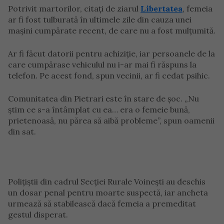
Potrivit martorilor, citați de ziarul
Libertatea
, femeia
ar fi fost tulburată în ultimele zile din cauza unei
mașini cumpărate recent, de care nu a fost mulțumită.
Ar fi făcut datorii pentru achiziție, iar persoanele de la
care cumpărase vehiculul nu i-ar mai fi răspuns la
telefon. Pe acest fond, spun vecinii, ar fi cedat psihic.
Comunitatea din Pietrari este în stare de șoc. „Nu
știm ce s-a întâmplat cu ea… era o femeie bună,
prietenoasă, nu părea să aibă probleme”, spun oamenii
din sat.
Polițiștii din cadrul Secției Rurale Voinești au deschis
un dosar penal pentru moarte suspectă, iar ancheta
urmează să stabilească dacă femeia a premeditat
gestul disperat.