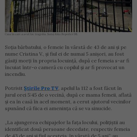
Casa în care a avut loc tragedia. Sursă foto: Reporter DB.
Soția bărbatului, o femeie în vârstă de 43 de ani și pe
nume Cristina V., și fiul ei de numai 5 anișori, au fost
găsiți morți în propria locuință, după ce femeia s-ar fi
încuiat într-o cameră cu copilul și ar fi provocat un
incendiu.
Potrivit
Știrile Pro TV
, apelul la 112 a fost făcut în
jurul orei 5:45 de o vecină, după ce mama femeii, aflată
și ea în casă în acel moment, a cerut ajutorul vecinilor
spunând că fiica ei amenința că se va sinucide.
„La ajungerea echipajelor la faţa locului, poliţiştii au
identificat două persoane decedate, respectiv femeia
de 43 de ani şi fiul acesteia, în vârstă de 5 ani”, au