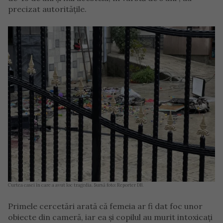
precizat autoritățile.
Curtea casei în care a avut loc tragedia. Sursă foto: Reporter DB.
Primele cercetări arată că femeia ar fi dat foc unor
obiecte din cameră, iar ea și copilul au murit intoxicați