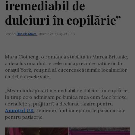
iremediabil de
dulciuri în copilărie”
Scris de:
Daniela Stoica
- duminică, 4 august 2024
Mara Cioineag, o româncă stabilită în Marea Britanie,
a deschis una dintre cele mai apreciate patiserii din
orașul York, reușind să cucerească inimile localnicilor
cu delicatesele sale.
„M-am îndrăgostit iremediabil de dulciuri în copilărie,
în timp ce o admiram pe bunica mea cum face brioșe,
cornulețe și prăjituri”, a declarat tânăra pentru
Anunțul UK
, rememorând începuturile pasiunii sale
pentru patiserie.