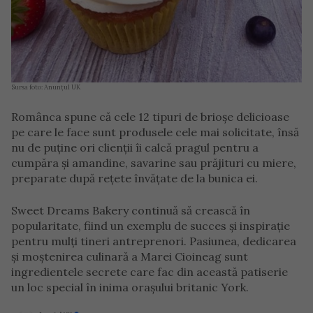
Sursa foto: Anunțul UK
Românca spune că cele 12 tipuri de brioșe delicioase
pe care le face sunt produsele cele mai solicitate, însă
nu de puține ori clienții îi calcă pragul pentru a
cumpăra și amandine, savarine sau prăjituri cu miere,
preparate după rețete învățate de la bunica ei.
Sweet Dreams Bakery continuă să crească în
popularitate, fiind un exemplu de succes și inspirație
pentru mulți tineri antreprenori. Pasiunea, dedicarea
și moștenirea culinară a Marei Cioineag sunt
ingredientele secrete care fac din această patiserie
un loc special în inima orașului britanic York.