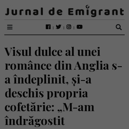
Visul dulce al unei
românce din Anglia s-
a îndeplinit, și-a
deschis propria
cofetărie: „M-am
îndrăgostit