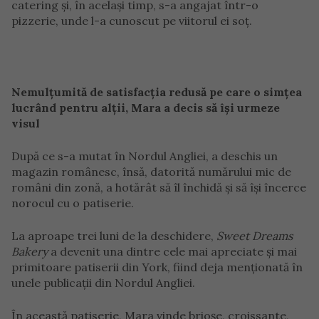
catering și, în același timp, s-a angajat într-o
pizzerie, unde l-a cunoscut pe viitorul ei soț.
Nemulțumită de satisfacția redusă pe care o simțea
lucrând pentru alții, Mara a decis să își urmeze
visul
După ce s-a mutat în Nordul Angliei, a deschis un
magazin românesc, însă, datorită numărului mic de
români din zonă, a hotărât să îl închidă și să își încerce
norocul cu o patiserie.
La aproape trei luni de la deschidere,
Sweet Dreams
Bakery
a devenit una dintre cele mai apreciate și mai
primitoare patiserii din York, fiind deja menționată în
unele publicații din Nordul Angliei.
În această patiserie, Mara vinde brioșe, croissante,