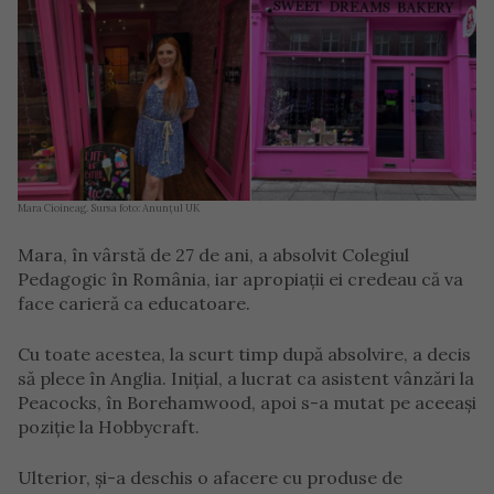
Mara Cioineag. Sursa foto: Anunțul UK
Mara, în vârstă de 27 de ani, a absolvit Colegiul
Pedagogic în România, iar apropiații ei credeau că va
face carieră ca educatoare.
Cu toate acestea, la scurt timp după absolvire, a decis
să plece în Anglia. Inițial, a lucrat ca asistent vânzări la
Peacocks, în Borehamwood, apoi s-a mutat pe aceeași
poziție la Hobbycraft.
Ulterior, și-a deschis o afacere cu produse de