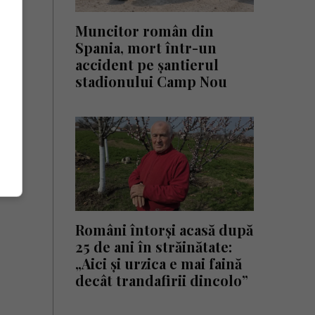
Muncitor român din
Spania, mort într-un
accident pe șantierul
stadionului Camp Nou
Români întorși acasă după
25 de ani în străinătate:
„Aici și urzica e mai faină
decât trandafirii dincolo”