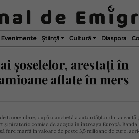
Evenimente
Știință
Cultură
Diaspora
Co
ai șoselelor, arestați în
amioane aflate în mers
de 6 noiembrie, după o anchetă a autorităților din această 
urt și piraterie comise de aceștia în întreaga Europă. Banda
ă fure marfă în valoare de peste 3,5 milioane de euro, scr