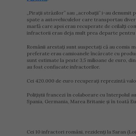
„Pirații străzilor” sau „acrobații” i-au denumit 
spate a autovehiculelor care transportau diverse
marfă care apoi erau recuperate de ceilalți comp
infractorii erau deja mult prea departe pentru a 
Românii arestați sunt suspectați că au comis ma
preferate erau camioanele încărcate cu produs
sunt estimate la peste 3,5 milioane de euro, di
au fost confiscate infractorilor.
Cei 420.000 de euro recuperați reprezintă valo
Polițiștii francezi în colaborare cu Interpolul 
Spania, Germania, Marea Britanie și în toată E
Cei 10 infractori români, rezidenți la Saran (Loi