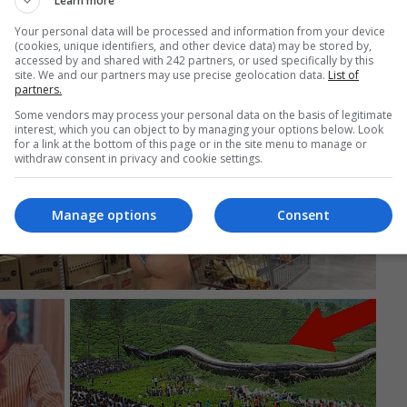
Learn more
Your personal data will be processed and information from your device
(cookies, unique identifiers, and other device data) may be stored by,
accessed by and shared with 242 partners, or used specifically by this
site. We and our partners may use precise geolocation data.
List of
partners.
Some vendors may process your personal data on the basis of legitimate
interest, which you can object to by managing your options below. Look
for a link at the bottom of this page or in the site menu to manage or
withdraw consent in privacy and cookie settings.
Manage options
Consent