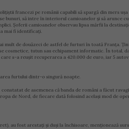
polițiștii francezi pe românii capabili să spargă din mers ușa
 bunuri, să intre în interiorul camioanelor și să arunce cut
lici. Șoferii camioanelor observau lipsa mărfii la destinaț
mai fi identificați.
i mult de douăzeci de astfel de furturi în toată Franța. Țin
e cosmetice, tutun sau echipament informatic. În total, d
n care s-a reușit recuperarea a 420.000 de euro, iar 5 autov
area furtului dintr-o singură noapte.
au constatat de asemenea că banda de români a făcut ravagii
uropa de Nord, de fiecare dată folosind același mod de ope
ret), au fost arestați și duși la închisoare, menționează sur