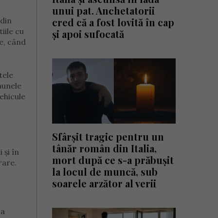
unui pat. Anchetatorii
 din
cred că a fost lovită în cap
iile cu
și apoi sufocată
ie, când
tele
aunele
ehicule
Sfârșit tragic pentru un
tânăr român din Italia,
 și în
mort după ce s-a prăbușit
rare.
la locul de muncă, sub
soarele arzător al verii
sa