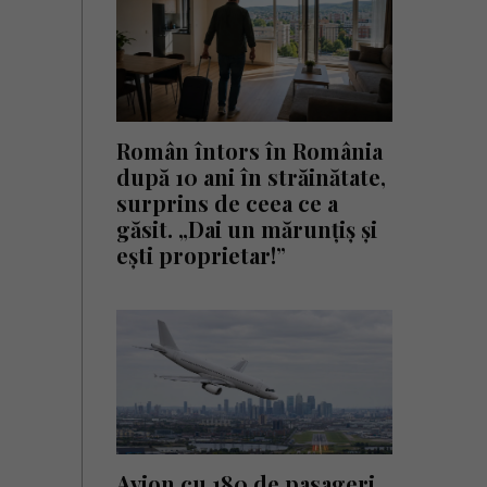
Român întors în România
după 10 ani în străinătate,
surprins de ceea ce a
găsit. „Dai un mărunțiș și
ești proprietar!”
Avion cu 180 de pasageri