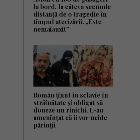
la bord, la câteva secunde
distanță de o tragedie în
timpul aterizării. „Este
nemaiauzit”
Român ținut în sclavie în
străinătate și obligat să
doneze un rinichi. L-au
amenințat că îi vor ucide
părinții