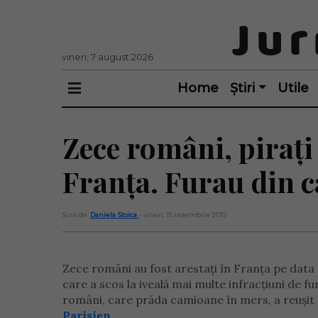
vineri, 7 august 2026
Home
Știri
Utile
Zece români, pirați 
Franța. Furau din c
Scris de:
Daniela Stoica
- vineri, 15 noiembrie 2019
Zece români au fost arestați în Franța pe data 
care a scos la iveală mai multe infracțiuni de f
români, care prăda camioane în mers, a reușit s
Parisien
.