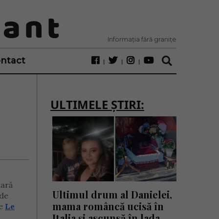
Informația fără granițe
ntact
ULTIMELE ȘTIRI:
țară
Ultimul drum al Danielei,
 de
mama româncă ucisă în
ie
Le
Italia și ascunsă în lada