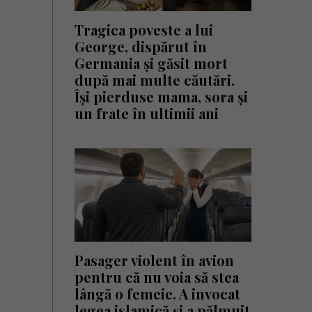
Tragica poveste a lui
George, dispărut în
Germania și găsit mort
după mai multe căutări.
Își pierduse mama, sora și
un frate în ultimii ani
Pasager violent în avion
pentru că nu voia să stea
lângă o femeie. A invocat
legea islamică și a pălmuit