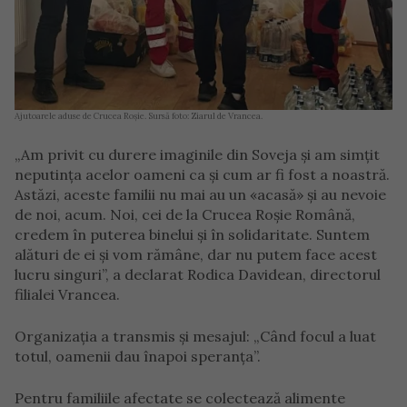
Ajutoarele aduse de Crucea Roșie. Sursă foto: Ziarul de Vrancea.
„Am privit cu durere imaginile din Soveja și am simțit
neputința acelor oameni ca și cum ar fi fost a noastră.
Astăzi, aceste familii nu mai au un «acasă» și au nevoie
de noi, acum. Noi, cei de la Crucea Roșie Română,
credem în puterea binelui și în solidaritate. Suntem
alături de ei și vom rămâne, dar nu putem face acest
lucru singuri”, a declarat Rodica Davidean, directorul
filialei Vrancea.
Organizația a transmis și mesajul: „Când focul a luat
totul, oamenii dau înapoi speranța”.
Pentru familiile afectate se colectează alimente