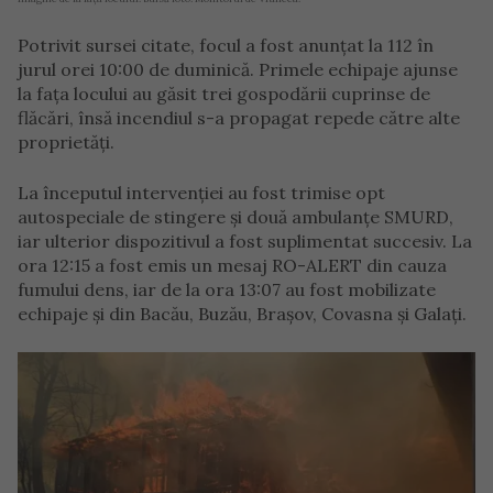
Potrivit sursei citate, focul a fost anunțat la 112 în
jurul orei 10:00 de duminică. Primele echipaje ajunse
la fața locului au găsit trei gospodării cuprinse de
flăcări, însă incendiul s-a propagat repede către alte
proprietăți.
La începutul intervenției au fost trimise opt
autospeciale de stingere și două ambulanțe SMURD,
iar ulterior dispozitivul a fost suplimentat succesiv. La
ora 12:15 a fost emis un mesaj RO-ALERT din cauza
fumului dens, iar de la ora 13:07 au fost mobilizate
echipaje și din Bacău, Buzău, Brașov, Covasna și Galați.