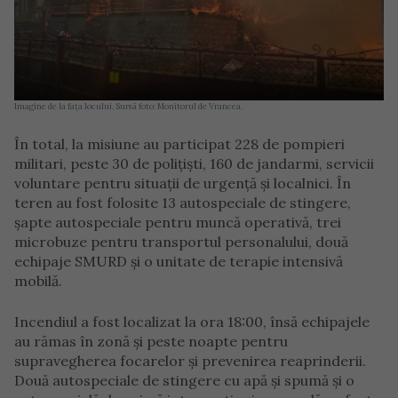
Imagine de la fața locului. Sursă foto: Monitorul de Vrancea.
În total, la misiune au participat 228 de pompieri
militari, peste 30 de polițiști, 160 de jandarmi, servicii
voluntare pentru situații de urgență și localnici. În
teren au fost folosite 13 autospeciale de stingere,
șapte autospeciale pentru muncă operativă, trei
microbuze pentru transportul personalului, două
echipaje SMURD și o unitate de terapie intensivă
mobilă.
Incendiul a fost localizat la ora 18:00, însă echipajele
au rămas în zonă și peste noapte pentru
supravegherea focarelor și prevenirea reaprinderii.
Două autospeciale de stingere cu apă și spumă și o