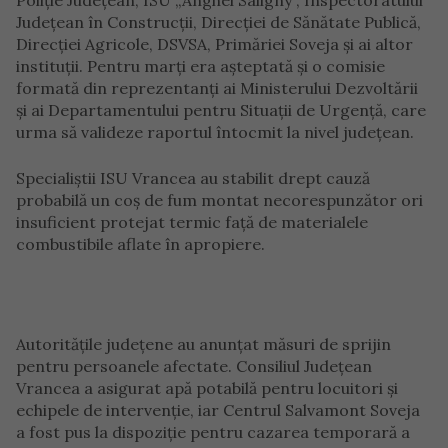
Județean în Construcții, Direcției de Sănătate Publică,
Direcției Agricole, DSVSA, Primăriei Soveja și ai altor
instituții. Pentru marți era așteptată și o comisie
formată din reprezentanți ai Ministerului Dezvoltării
și ai Departamentului pentru Situații de Urgență, care
urma să valideze raportul întocmit la nivel județean.
Specialiștii ISU Vrancea au stabilit drept cauză
probabilă un coș de fum montat necorespunzător ori
insuficient protejat termic față de materialele
combustibile aflate în apropiere.
Autoritățile județene au anunțat măsuri de sprijin
pentru persoanele afectate. Consiliul Județean
Vrancea a asigurat apă potabilă pentru locuitori și
echipele de intervenție, iar Centrul Salvamont Soveja
a fost pus la dispoziție pentru cazarea temporară a