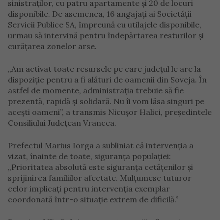
sinistraților, cu patru apartamente și 20 de locuri
disponibile. De asemenea, 16 angajați ai Societății
Servicii Publice SA, împreună cu utilajele disponibile,
urmau să intervină pentru îndepărtarea resturilor și
curățarea zonelor arse.
„Am activat toate resursele pe care județul le are la
dispoziție pentru a fi alături de oamenii din Soveja. În
astfel de momente, administrația trebuie să fie
prezentă, rapidă și solidară. Nu îi vom lăsa singuri pe
acești oameni”, a transmis Nicușor Halici, președintele
Consiliului Județean Vrancea.
Prefectul Marius Iorga a subliniat că intervenția a
vizat, înainte de toate, siguranța populației:
„Prioritatea absolută este siguranța cetățenilor și
sprijinirea familiilor afectate. Mulțumesc tuturor
celor implicați pentru intervenția exemplar
coordonată într-o situație extrem de dificilă.”