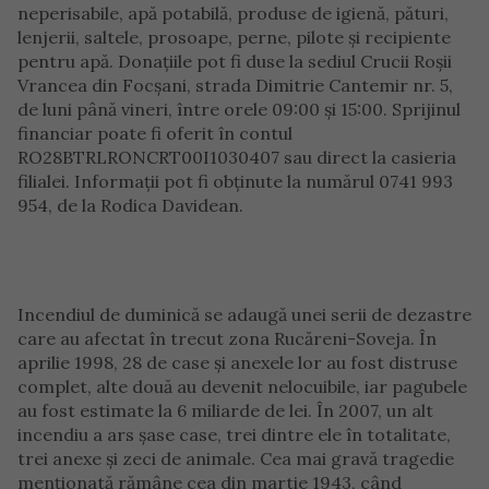
neperisabile, apă potabilă, produse de igienă, pături,
lenjerii, saltele, prosoape, perne, pilote și recipiente
pentru apă. Donațiile pot fi duse la sediul Crucii Roșii
Vrancea din Focșani, strada Dimitrie Cantemir nr. 5,
de luni până vineri, între orele 09:00 și 15:00. Sprijinul
financiar poate fi oferit în contul
RO28BTRLRONCRT00I1030407 sau direct la casieria
filialei. Informații pot fi obținute la numărul 0741 993
954, de la Rodica Davidean.
Incendiul de duminică se adaugă unei serii de dezastre
care au afectat în trecut zona Rucăreni-Soveja. În
aprilie 1998, 28 de case și anexele lor au fost distruse
complet, alte două au devenit nelocuibile, iar pagubele
au fost estimate la 6 miliarde de lei. În 2007, un alt
incendiu a ars șase case, trei dintre ele în totalitate,
trei anexe și zeci de animale. Cea mai gravă tragedie
menționată rămâne cea din martie 1943, când