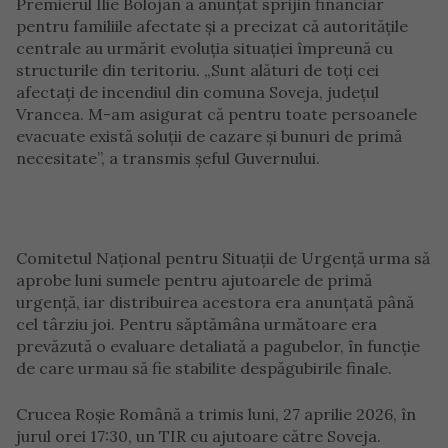
Premierul Ilie Bolojan a anunțat sprijin financiar
pentru familiile afectate și a precizat că autoritățile
centrale au urmărit evoluția situației împreună cu
structurile din teritoriu. „Sunt alături de toți cei
afectați de incendiul din comuna Soveja, județul
Vrancea. M-am asigurat că pentru toate persoanele
evacuate există soluții de cazare și bunuri de primă
necesitate”, a transmis șeful Guvernului.
Comitetul Național pentru Situații de Urgență urma să
aprobe luni sumele pentru ajutoarele de primă
urgență, iar distribuirea acestora era anunțată până
cel târziu joi. Pentru săptămâna următoare era
prevăzută o evaluare detaliată a pagubelor, în funcție
de care urmau să fie stabilite despăgubirile finale.
Crucea Roșie Română a trimis luni, 27 aprilie 2026, în
jurul orei 17:30, un TIR cu ajutoare către Soveja.