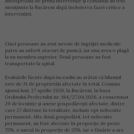
autospecială de primă intervenție și comandă au fost
menținute la Rucăreni după încheierea fazei critice a
intervenției.
Cinci persoane au avut nevoie de îngrijiri medicale:
patru au suferit atacuri de panică, iar una avea o plagă
la un membru superior. Două persoane au fost
transportate la spital.
Evaluările făcute după incendiu au arătat că bilanțul
este de 31 de proprietăți afectate în total. Comisia
ajunsă luni, 27 aprilie 2026, la Rucăreni, în baza
Ordinului Prefectului nr. 184/27.04.2026, a consemnat
29 de locuințe și anexe gospodărești afectate, dintre
care 27 distruse în totalitate, inclusiv opt nelocuite
permanent. Alte două gospodării, tot nelocuite
permanent, au fost afectate în proporție de peste
75%, o anexă în proporție de 25%, iar o fânărie a ars