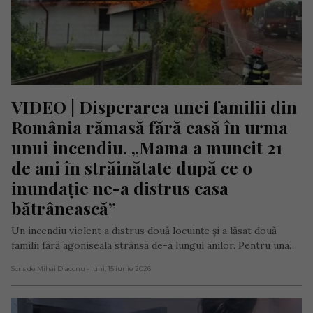
VIDEO | Disperarea unei familii din 
România rămasă fără casă în urma 
unui incendiu. „Mama a muncit 21 
de ani în străinătate după ce o 
inundație ne-a distrus casa 
bătrânească”
Un incendiu violent a distrus două locuințe și a lăsat două
familii fără agoniseala strânsă de-a lungul anilor. Pentru una…
Scris de Mihai Diaconu
- luni, 15 iunie 2026