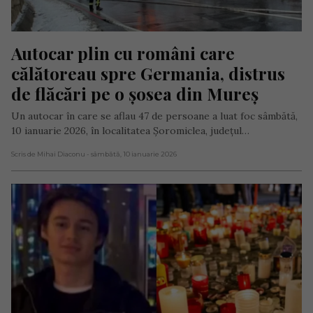
Autocar plin cu români care 
călătoreau spre Germania, distrus 
de flăcări pe o șosea din Mureș
Un autocar în care se aflau 47 de persoane a luat foc sâmbătă,
10 ianuarie 2026, în localitatea Șoromiclea, județul…
Scris de Mihai Diaconu
- sâmbătă, 10 ianuarie 2026