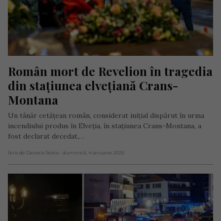
Român mort de Revelion în tragedia 
din stațiunea elvețiană Crans-
Montana
Un tânăr cetățean român, considerat inițial dispărut în urma
incendiului produs în Elveția, în stațiunea Crans-Montana, a
fost declarat decedat,…
Scris de Daniela Stoica
- duminică, 4 ianuarie 2026