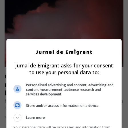
Jurnal de Emigrant asks for your consent
to use your personal data to:
Casa unei românce plecate la 
muncă în străinătate, cuprinsă de 
Personalised advertising and content, advertising and
content measurement, audience research and
flăcări. Focul a fost pus intenționat
services development
În noaptea de joi spre vineri, 12 iulie, în jurul orei 02:30, o casă
Store and/or access information on a device
din localitatea Voitinel, județul Suceava, a…
Learn more
Scris de Daniela Stoica
- sâmbătă, 13 iulie 2024
Your personal data will be processed and information from