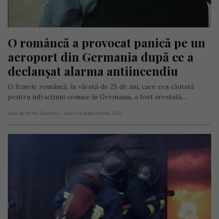
O româncă a provocat panică pe un 
aeroport din Germania după ce a 
declanșat alarma antiincendiu
O femeie româncă, în vârstă de 25 de ani, care era căutată
pentru infracțiuni comise în Germania, a fost arestată…
Scris de Mihai Diaconu
- vineri, 8 septembrie 2023