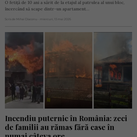
O fetiță de 10 ani a sărit de la etajul al patrulea al unui bloc,
încercând să scape dintr-un apartament…
Scris de Mihai Diaconu
- miercuri, 13 mai 2026
Incendiu puternic în România: zeci 
de familii au rămas fără case în 
numai câteva ore