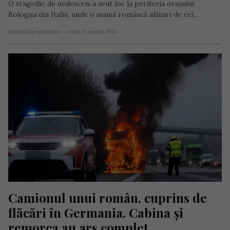
O tragedie de nedescris a avut loc la periferia orașului
Bologna din Italia, unde o mamă româncă alături de cei…
Scris de Daniela Stoica
- vineri, 15 martie 2024
Camionul unui român, cuprins de 
flăcări în Germania. Cabina și 
remorca au ars complet