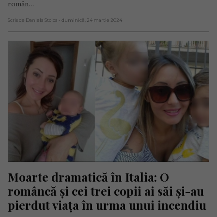
român…
Scris de Daniela Stoica
- duminică, 24 martie 2024
Moarte dramatică în Italia: O 
româncă și cei trei copii ai săi și-au 
pierdut viața în urma unui incendiu