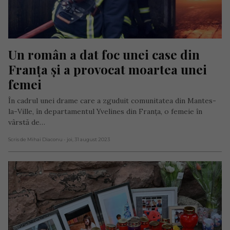
Un român a dat foc unei case din 
Franța și a provocat moartea unei 
femei
În cadrul unei drame care a zguduit comunitatea din Mantes-
la-Ville, în departamentul Yvelines din Franța, o femeie în
vârstă de…
Scris de Mihai Diaconu
- joi, 31 august 2023