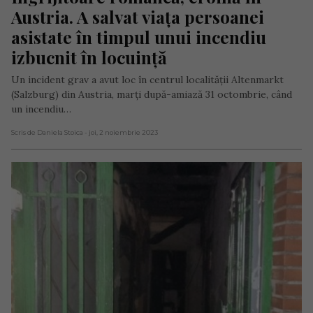
Austria. A salvat viața persoanei 
asistate în timpul unui incendiu 
izbucnit în locuință
Un incident grav a avut loc în centrul localității Altenmarkt
(Salzburg) din Austria, marți după-amiază 31 octombrie, când
un incendiu…
Scris de Daniela Stoica
- joi, 2 noiembrie 2023