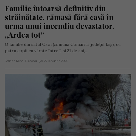
Familie întoarsă definitiv din 
străinătate, rămasă fără casă în 
urma unui incendiu devastator. 
„Ardea tot”
O familie din satul Osoi (comuna Comarna, județul Iași), cu
patru copii cu vârste între 2 și 21 de ani,…
Scris de Mihai Diaconu
- joi, 22 ianuarie 2026