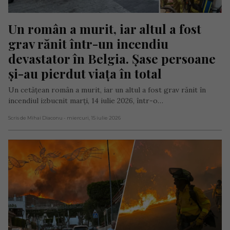
Un român a murit, iar altul a fost 
grav rănit într-un incendiu 
devastator în Belgia. Șase persoane 
și-au pierdut viața în total
Un cetățean român a murit, iar un altul a fost grav rănit în
incendiul izbucnit marți, 14 iulie 2026, într-o…
Scris de Mihai Diaconu
- miercuri, 15 iulie 2026