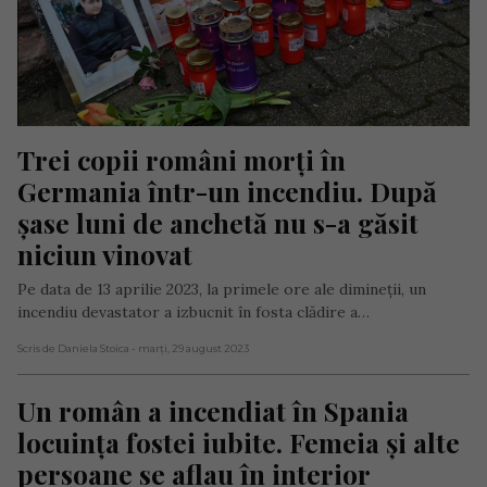
Trei copii români morți în 
Germania într-un incendiu. După 
șase luni de anchetă nu s-a găsit 
niciun vinovat
Pe data de 13 aprilie 2023, la primele ore ale dimineții, un
incendiu devastator a izbucnit în fosta clădire a…
Scris de Daniela Stoica
- marți, 29 august 2023
Un român a incendiat în Spania 
locuința fostei iubite. Femeia și alte 
persoane se aflau în interior