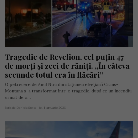
Tragedie de Revelion, cel puțin 47 
de morți și zeci de răniți. „În câteva 
secunde totul era în flăcări”
O petrecere de Anul Nou din stațiunea elvețiană Crans-
Montana s-a transformat într-o tragedie, după ce un incendiu
urmat de o…
Scris de Daniela Stoica
- joi, 1 ianuarie 2026