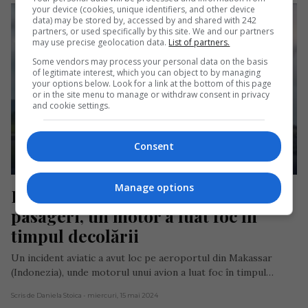
your device (cookies, unique identifiers, and other device
data) may be stored by, accessed by and shared with 242
partners, or used specifically by this site. We and our partners
may use precise geolocation data.
List of partners.
Some vendors may process your personal data on the basis
of legitimate interest, which you can object to by managing
your options below. Look for a link at the bottom of this page
or in the site menu to manage or withdraw consent in privacy
and cookie settings.
Consent
Manage options
Panică într-un avion cu 450 de 
pasageri, un motor a luat foc în 
timpul decolării
Un incident aviatic a avut loc pe aeroportul din Makassar
(Indonezia), unde motorul unui avion a luat foc în timpul…
Scris de Daniela Stoica
- miercuri, 15 mai 2024