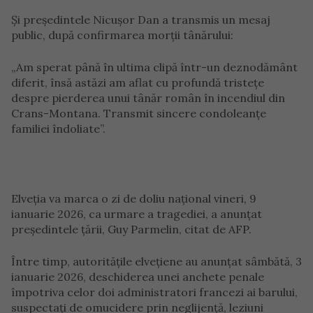
Și președintele Nicușor Dan a transmis un mesaj
public, după confirmarea morții tânărului:
„Am sperat până în ultima clipă într-un deznodământ
diferit, însă astăzi am aflat cu profundă tristețe
despre pierderea unui tânăr român în incendiul din
Crans-Montana. Transmit sincere condoleanțe
familiei îndoliate”.
Elveția va marca o zi de doliu național vineri, 9
ianuarie 2026, ca urmare a tragediei, a anunțat
președintele țării, Guy Parmelin, citat de AFP.
Între timp, autoritățile elvețiene au anunțat sâmbătă, 3
ianuarie 2026, deschiderea unei anchete penale
împotriva celor doi administratori francezi ai barului,
suspectați de omucidere prin neglijență, leziuni