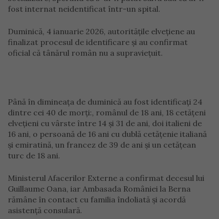
fost internat neidentificat într-un spital.
Duminică, 4 ianuarie 2026, autoritățile elvețiene au
finalizat procesul de identificare și au confirmat
oficial că tânărul român nu a supraviețuit.
Până în dimineața de duminică au fost identificați 24
dintre cei 40 de morți:, românul de 18 ani, 18 cetățeni
elvețieni cu vârste între 14 și 31 de ani, doi italieni de
16 ani, o persoană de 16 ani cu dublă cetățenie italiană
și emiratină, un francez de 39 de ani și un cetățean
turc de 18 ani.
Ministerul Afacerilor Externe a confirmat decesul lui
Guillaume Oana, iar Ambasada României la Berna
rămâne în contact cu familia îndoliată și acordă
asistență consulară.