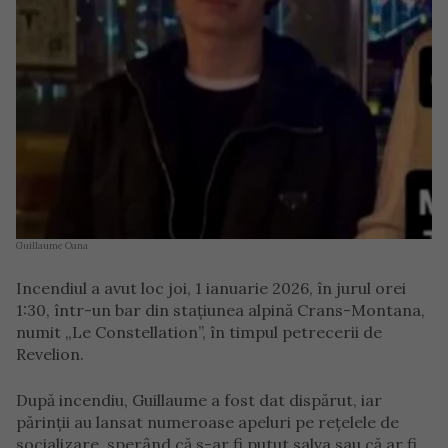
Guillaume Oana
Incendiul a avut loc joi, 1 ianuarie 2026, în jurul orei
1:30, într-un bar din stațiunea alpină Crans-Montana,
numit „Le Constellation”, în timpul petrecerii de
Revelion.
După incendiu, Guillaume a fost dat dispărut, iar
părinții au lansat numeroase apeluri pe rețelele de
socializare, sperând că s-ar fi putut salva sau că ar fi