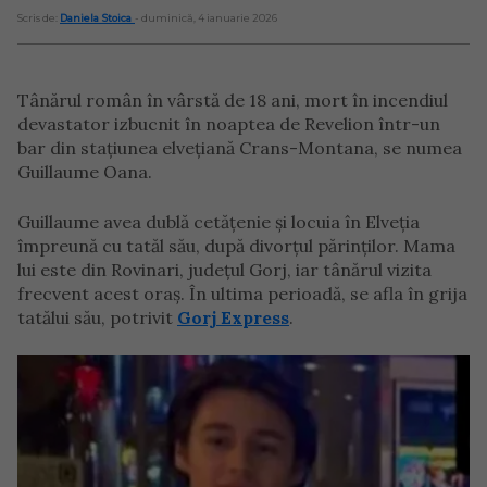
Scris de:
Daniela Stoica
- duminică, 4 ianuarie 2026
Tânărul român în vârstă de 18 ani, mort în incendiul
devastator izbucnit în noaptea de Revelion într-un
bar din stațiunea elvețiană Crans-Montana, se numea
Guillaume Oana.
Guillaume avea dublă cetățenie și locuia în Elveția
împreună cu tatăl său, după divorțul părinților. Mama
lui este din Rovinari, județul Gorj, iar tânărul vizita
frecvent acest oraș. În ultima perioadă, se afla în grija
tatălui său, potrivit
Gorj Express
.