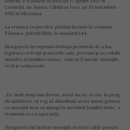
Danciu, s-a născut la data de 17 aprilie 1955 în
Cornești, iar mama, Căldărar Iova, pe 15 noiembrie
1955 în Micăsasa.
La vremea respectivă, părinții locuiau în comuna
Târnava, județul Sibiu, la numărul 144.
Margareta își exprimă dorința profundă de a lua
legătura cu frații și surorile sale, precum și cu ceilalți
membri ai familiei extinse, cum ar fi unchii, mătușile,
verii și verișoarele.
„De mult timp îmi doresc acest lucru. Acum, în prag
de sărbători, vă rog să distribuiți acest anunț pentru
ca mesajul meu să ajungă la membrii familiei mele”, a
transmis ea cu speranță.
Margareta își încheie mesajul cu urări calde pentru