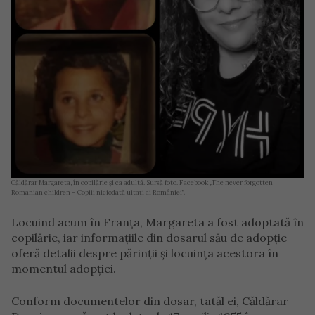
Căldărar Margareta, în copilărie și ca adultă. Sursă foto. Facebook „The never forgotten
Romanian children – Copiii niciodată uitați ai României”.
Locuind acum în Franța, Margareta a fost adoptată în
copilărie, iar informațiile din dosarul său de adopție
oferă detalii despre părinții și locuința acestora în
momentul adopției.
Conform documentelor din dosar, tatăl ei, Căldărar