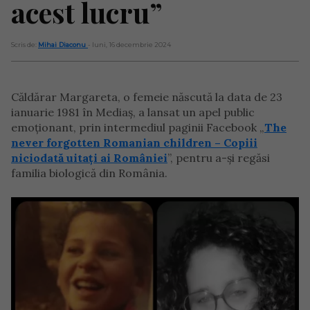
acest lucru”
Scris de:
Mihai Diaconu
- luni, 16 decembrie 2024
Căldărar Margareta, o femeie născută la data de 23
ianuarie 1981 în Mediaș, a lansat un apel public
emoționant, prin intermediul paginii Facebook „
The
never forgotten Romanian children – Copiii
niciodată uitați ai României
”, pentru a-și regăsi
familia biologică din România.