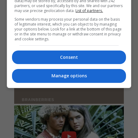
data) may be stored by, accessed by and shared with 242
partners, or used specifically by this site. We and our partners
may use precise geolocation data.
List of partners.
Some vendors may process your personal data on the basis
of legitimate interest, which you can object to by managing
your options below. Look for a link at the bottom of this page
or in the site menu to manage or withdraw consent in privacy
and cookie settings.
Consent
Manage options