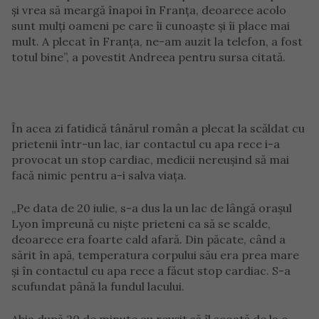
și vrea să meargă înapoi în Franța, deoarece acolo
sunt mulți oameni pe care îi cunoaște și îi place mai
mult. A plecat în Franța, ne-am auzit la telefon, a fost
totul bine”, a povestit Andreea pentru sursa citată.
În acea zi fatidică tânărul român a plecat la scăldat cu
prietenii într-un lac, iar contactul cu apa rece i-a
provocat un stop cardiac, medicii nereușind să mai
facă nimic pentru a-i salva viața.
„Pe data de 20 iulie, s-a dus la un lac de lângă orașul
Lyon împreună cu niște prieteni ca să se scalde,
deoarece era foarte cald afară. Din păcate, când a
sărit în apă, temperatura corpului său era prea mare
și în contactul cu apa rece a făcut stop cardiac. S-a
scufundat până la fundul lacului.
Abia după 20 de minute au reușit să îl scoată de la o