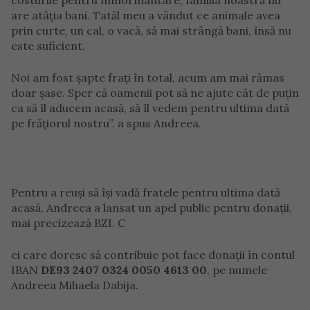
are atâția bani. Tatăl meu a vândut ce animale avea
prin curte, un cal, o vacă, să mai strângă bani, însă nu
este suficient.
Noi am fost șapte frați în total, acum am mai rămas
doar șase. Sper că oamenii pot să ne ajute cât de puțin
ca să îl aducem acasă, să îl vedem pentru ultima dată
pe frățiorul nostru”, a spus Andreea.
Pentru a reuși să își vadă fratele pentru ultima dată
acasă, Andreea a lansat un apel public pentru donații,
mai precizează BZI. C
ei care doresc să contribuie pot face donații în contul
IBAN
DE93 2407 0324 0050 4613 00
, pe numele
Andreea Mihaela Dabija.