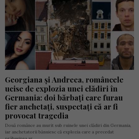
Georgiana și Andreea, româncele 
ucise de explozia unei clădiri în 
Germania: doi bărbați care furau 
fier anchetați, suspectați că ar fi 
provocat tragedia
Două românce au murit sub ruinele unei clădiri din Germania,
iar anchetatorii bănuiesc că explozia care a precedat
prăbușirea ar…