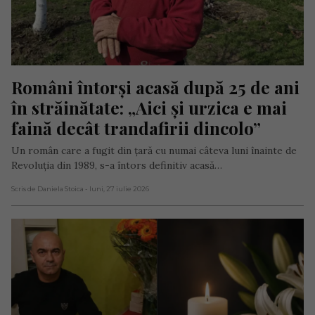
Români întorși acasă după 25 de ani 
în străinătate: „Aici și urzica e mai 
faină decât trandafirii dincolo”
Un român care a fugit din țară cu numai câteva luni înainte de
Revoluția din 1989, s-a întors definitiv acasă…
Scris de Daniela Stoica
- luni, 27 iulie 2026