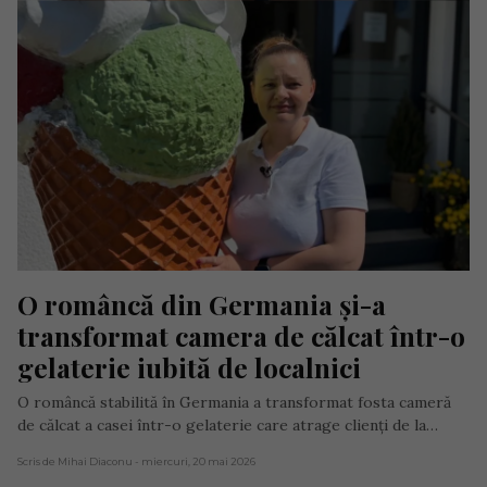
O româncă din Germania și-a 
transformat camera de călcat într-o 
gelaterie iubită de localnici
O româncă stabilită în Germania a transformat fosta cameră
de călcat a casei într-o gelaterie care atrage clienți de la…
Scris de Mihai Diaconu
- miercuri, 20 mai 2026