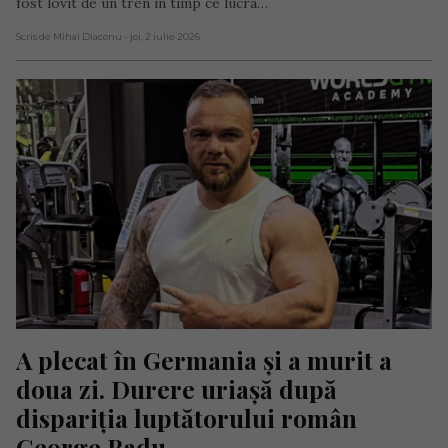
fost lovit de un tren în timp ce lucra…
Scris de Mihai Diaconu
- joi, 2 iulie 2026
A plecat în Germania și a murit a 
doua zi. Durere uriașă după 
dispariția luptătorului român 
George Radu