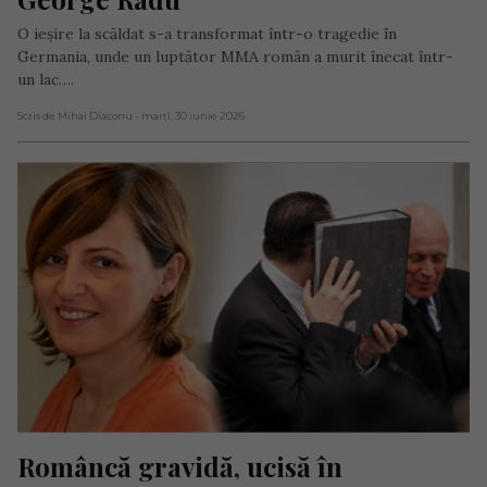
O ieșire la scăldat s-a transformat într-o tragedie în
Germania, unde un luptător MMA român a murit înecat într-
un lac….
Scris de Mihai Diaconu
- marți, 30 iunie 2026
Româncă gravidă, ucisă în 