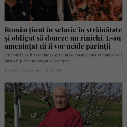
Român ținut în sclavie în străinătate 
și obligat să doneze un rinichi. L-au 
amenințat că îi vor ucide părinții
Un român ar fi fost ținut captiv în Germania, pus să muncească
fără a fi plătit și obligat să accepte…
Scris de Daniela Stoica
- marți, 28 iulie 2026