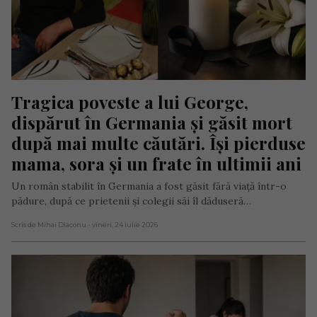
Tragica poveste a lui George, 
dispărut în Germania și găsit mort 
după mai multe căutări. Își pierduse 
mama, sora și un frate în ultimii ani
Un român stabilit în Germania a fost găsit fără viață într-o
pădure, după ce prietenii și colegii săi îl dăduseră…
Scris de Mihai Diaconu
- vineri, 24 iulie 2026