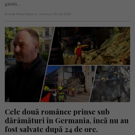
găsită…
Scris de Mihai Diaconu
- miercuri, 20 mai 2026
Cele două românce prinse sub 
dărâmături în Germania, încă nu au 
fost salvate după 24 de ore. 