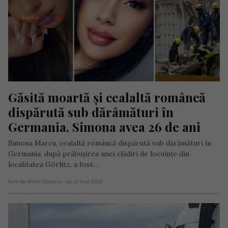
Găsită moartă și cealaltă româncă 
dispărută sub dărâmături în 
Germania. Simona avea 26 de ani
Simona Marcu, cealaltă româncă dispărută sub dărâmături în
Germania, după prăbușirea unei clădiri de locuințe din
localitatea Görlitz, a fost…
Scris de Mihai Diaconu
- joi, 21 mai 2026