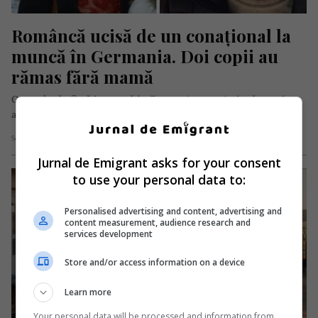
Româncă ucisă de un conațional la 
muncă în Germania. Doi copii au 
rămas fără mamă
O româncă aflată la muncă în Germania a murit după ce a fost
atacată cu un cuțit în spațiul de…
Scris de Mihai Diaconu
- miercuri, 24 iunie 2026
Jurnal de Emigrant asks for your consent
to use your personal data to:
Personalised advertising and content, advertising and
content measurement, audience research and
services development
Store and/or access information on a device
Learn more
Your personal data will be processed and information from