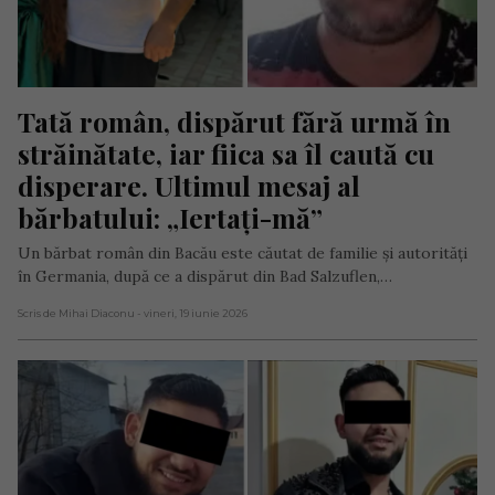
Tată român, dispărut fără urmă în 
străinătate, iar fiica sa îl caută cu 
disperare. Ultimul mesaj al 
bărbatului: „Iertați-mă”
Un bărbat român din Bacău este căutat de familie și autorități
în Germania, după ce a dispărut din Bad Salzuflen,…
Scris de Mihai Diaconu
- vineri, 19 iunie 2026