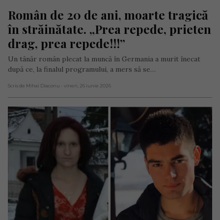
Român de 20 de ani, moarte tragică 
în străinătate. „Prea repede, prieten 
drag, prea repede!!!”
Un tânăr român plecat la muncă în Germania a murit înecat
după ce, la finalul programului, a mers să se…
Scris de Mihai Diaconu
- vineri, 26 iunie 2026