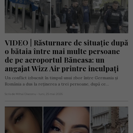
VIDEO | Răsturnare de situație după 
o bătaia între mai multe persoane 
de pe aeroportul Băneasa: un 
angajat Wizz Air printre inculpați
Un conflict izbucnit în timpul unui zbor între Germania și
România a dus la reținerea a trei persoane, după ce…
Scris de Mihai Diaconu
- luni, 25 mai 2026