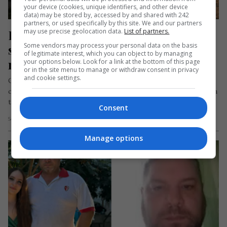
your device (cookies, unique identifiers, and other device
data) may be stored by, accessed by and shared with 242
partners, or used specifically by this site. We and our partners
Româncă ucisă la o fermă din 
may use precise geolocation data.
List of partners.
Some vendors may process your personal data on the basis
străinătate, după un conflict între 
of legitimate interest, which you can object to by managing
muncitori. Soțul ei a fost grav rănit
your options below. Look for a link at the bottom of this page
or in the site menu to manage or withdraw consent in privacy
and cookie settings.
O muncitoare româncă a murit în Germania, după ce un
conflict izbucnit înaintea începerii programului de lucru pe un
teren…
Consent
Scris de Mihai Diaconu
- luni, 22 iunie 2026
Manage options