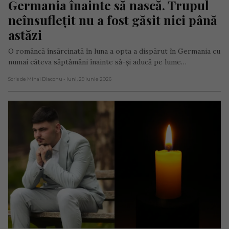
Germania înainte să nască. Trupul 
neînsuflețit nu a fost găsit nici până 
astăzi
O româncă însărcinată în luna a opta a dispărut în Germania cu
numai câteva săptămâni înainte să-și aducă pe lume…
Scris de Mihai Diaconu
- luni, 29 iunie 2026