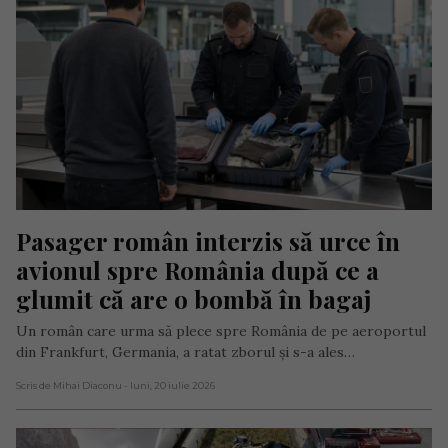
Pasager român interzis să urce în 
avionul spre România după ce a 
glumit că are o bombă în bagaj
Un român care urma să plece spre România de pe aeroportul
din Frankfurt, Germania, a ratat zborul și s-a ales…
Scris de Mihai Diaconu
- luni, 20 iulie 2026