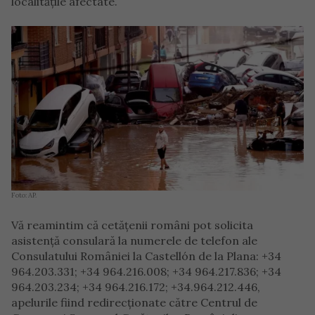
localitățile afectate.
Foto: AP.
Vă reamintim că cetăţenii români pot solicita
asistenţă consulară la numerele de telefon ale
Consulatului României la Castellón de la Plana: +34
964.203.331; +34 964.216.008; +34 964.217.836; +34
964.203.234; +34 964.216.172; +34.964.212.446,
apelurile fiind redirecționate către Centrul de