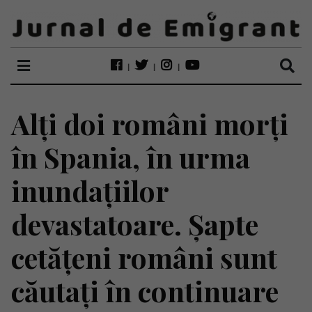
Alți doi români morți
în Spania, în urma
inundațiilor
devastatoare. Șapte
cetățeni români sunt
căutați în continuare