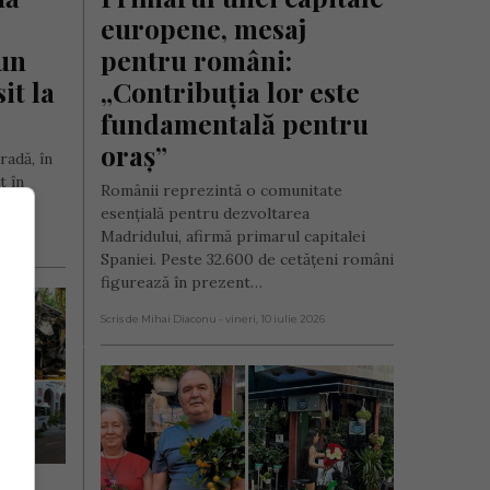
europene, mesaj 
un 
pentru români: 
it la 
„Contribuția lor este 
fundamentală pentru 
oraș”
radă, în
t în
Românii reprezintă o comunitate
esențială pentru dezvoltarea
Madridului, afirmă primarul capitalei
Spaniei. Peste 32.600 de cetățeni români
figurează în prezent…
Scris de Mihai Diaconu
- vineri, 10 iulie 2026