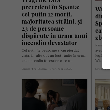
precedent în Spania: 
Wizz 
cel puțin 12 morți, 
din R
majoritatea străini, și 
Spani
23 de persoane 
care 
dispărute în urma unui 
zbor
incendiu devastator
Pasagerii
Cel puțin 12 persoane și-au pierdut
avea, din
viața, iar alte opt au fost rănite în urma
legături 
unui incendiu forestier care a…
Wizz Ai
Scris de Mihai Diaconu
- vineri, 10 iulie 2026
Scris de Mih