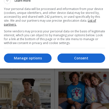
Accident cumplit d
Learn more
Air: două noi rute 
autocar în Spania:
Your personal data will be processed and information from your device
(cookies, unique identifiers, and other device data) may be stored by,
omânia către 
român a rămas făr
accessed by and shared with 242 partners, or used specifically by this
site. We and our partners may use precise geolocation data.
List of
a. Datele de la 
picior și peste 40 d
partners.
vor porni 
persoane au fost r
Some vendors may process your personal data on the basis of legitimate
urile
interest, which you can object to by managing your options below. Look
Un bărbat român se numără pr
for a link at the bottom of this page or in the site menu to manage or
victimele unui accident de auto
withdraw consent in privacy and cookie settings.
 din București și Brașov vor
produs în dimineața zilei de mie
 toamna anului 2026, două noi
iulie 2026,…
aeriene directe către Spania.
Manage options
Consent
r…
Scris de Mihai Diaconu
- joi, 2 iulie 2026
ai Diaconu
- joi, 2 iulie 2026