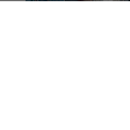
Presa
mulți
Spani
Un român din Spania 
Româ
își aduce colegii străini 
s-a r
să descopere România 
trei
autentică. „Nu voiam să 
Comunita
îi impresionez doar 
continuă
mai mulți
prin peisaje sau 
România
clădiri”
Scris de Mih
Un inginer român crescut în Spania și
specializat în domeniul aerospațial își
aduce prietenii străini în țară, pentru a
le…
Scris de Mihai Diaconu
- sâmbătă, 6 iunie 2026