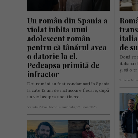
Un român din Spania a 
Român
violat iubita unui 
trans
adolescent român 
itali
pentru că tânărul avea 
de su
o datorie la el. 
Două rom
Pedeapsa primită de 
italiană 
și să o 
infractor
Scris de Mih
Doi români au fost condamnați în Spania
la câte 12 ani de închisoare fiecare, după
un viol asupra unei tinere…
Scris de Mihai Diaconu
- sâmbătă, 27 iunie 2026