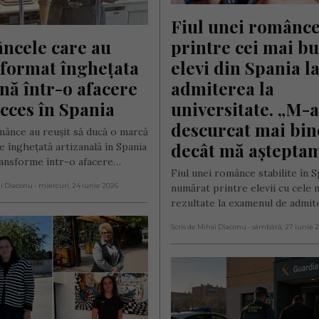
Fiul unei românce,
cele care au 
printre cei mai bu
format înghețata 
elevi din Spania la
ană într-o afacere 
admiterea la 
cces în Spania
universitate. „M-a
descurcat mai bine
ânce au reușit să ducă o marcă
decât mă aștepta
de înghețată artizanală în Spania
transforme într-o afacere…
Fiul unei românce stabilite în S
ai Diaconu
- miercuri, 24 iunie 2026
numărat printre elevii cu cele 
rezultate la examenul de admit
Scris de Mihai Diaconu
- sâmbătă, 27 iunie 