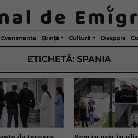
Evenimente
Știință
Cultură
Diaspora
Co
ETICHETĂ:
SPANIA
nte de teroare 
Român ucis în plin