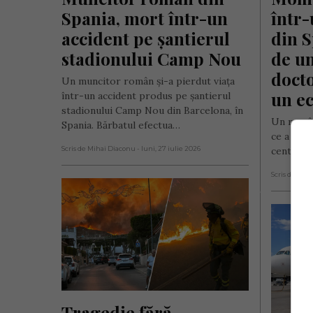
Spania, mort într-un 
într-
accident pe șantierul 
din S
stadionului Camp Nou
de un
docto
Un muncitor român și-a pierdut viața
un ec
într-un accident produs pe șantierul
stadionului Camp Nou din Barcelona, în
Un român
Spania. Bărbatul efectua…
ce a agre
Scris de Mihai Diaconu
- luni, 27 iulie 2026
centru m
Scris de Mih
Tragedie fără 