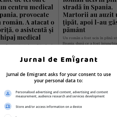
un centru medical 
stradă în Spania. 
pania, provocate 
Martorii au auzit 
 român. A atacat o 
țipăt, apoi l-au găs
riță, o asistentă și 
pământ
hipaj medical
Un român a fost ucis în plină st
Spania, după ce a fost înjunghia
 a fost reținut de poliție după
piept în apropierea barului…
sat mai mulți angajați ai unui
edical din Spania….
Scris de Mihai Diaconu
- luni, 13 iulie 2026
ai Diaconu
- marți, 14 iulie 2026
Jurnal de Emigrant asks for your consent to use
your personal data to:
Personalised advertising and content, advertising and content
measurement, audience research and services development
Store and/or access information on a device