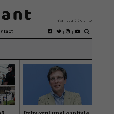
Informația fără granițe
ntact
ă 
Primarul unei capitale 