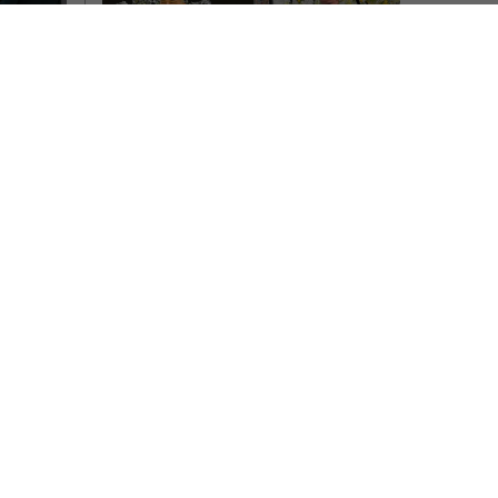
ia 
e 
eași 
Un florist român a 
 s-a 
impresionat Spania cu 
o superbă grădină 
florală. „Mi-am dorit 
rașul La
să creez spectacol”
ea a fost
rbat s-
Un florist român i-a impresionat pe
spanioli printr-o instalație florală de
mari dimensiuni, realizată pentru unul
2026
dintre cele mai importante…
Scris de Mihai Diaconu
- joi, 4 iunie 2026