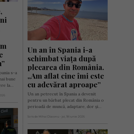
 
ni 
 
m 
Un an în Spania i-a 
 
schimbat viața după 
m”
plecarea din România. 
pania s-a
„Am aflat cine îmi este 
mai bune
cu adevărat aproape”
ere la…
Un an petrecut în Spania a devenit
2026
pentru un bărbat plecat din România o
perioadă de muncă, adaptare, dor și…
Scris de Mihai Diaconu
- joi, 18 iunie 2026