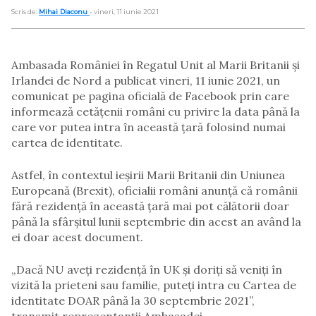
Scris de:
Mihai Diaconu
- vineri, 11 iunie 2021
Ambasada României în Regatul Unit al Marii Britanii și
Irlandei de Nord a publicat vineri, 11 iunie 2021, un
comunicat pe pagina oficială de Facebook prin care
informează cetățenii români cu privire la data până la
care vor putea intra în această țară folosind numai
cartea de identitate.
Astfel, în contextul ieșirii Marii Britanii din Uniunea
Europeană (Brexit), oficialii români anunță că românii
fără rezidență în această țară mai pot călătorii doar
până la sfârșitul lunii septembrie din acest an având la
ei doar acest document.
„Dacă NU aveți rezidență în UK și doriți să veniți în
vizită la prieteni sau familie, puteți intra cu Cartea de
identitate DOAR până la 30 septembrie 2021”,