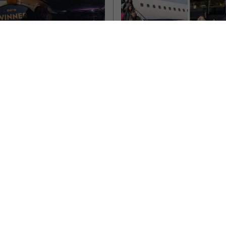
 | Surpriză 
ă pentru un 
n din Marea 
Reveniri masive al
nie: a câștigat 
românilor în țară. 
a visurilor sale la 
două țări din care 
bolă. „Pentru 
întorc cei mai mul
 schimbă viața”
Mai mulți români care au lucrat 
state europene au revenit în R
tor român din Marea Britanie
au cerut reluarea drepturilor 
rte de o surpriză uriașă chiar
ă plece la serviciu, în…
Scris de Mihai Diaconu
- marți, 5 mai 2026
ai Diaconu
- miercuri, 6 mai 2026