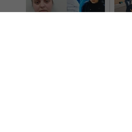
VIDEO
uriaș
Româncă acuzată în 
româ
Anglia de furturi de 
Brita
peste 100.000 de 
mașin
sterline, condamnată la 
o tom
doi ani de închisoare. 
mine,
Modul în care acționa 
i-a uimit pe 
Un munci
a avut pa
anchetatori
înainte s
O româncă a fost condamnată în Marea
Scris de Mih
Britanie la doi ani de închisoare după o
serie de furturi din farmaciile…