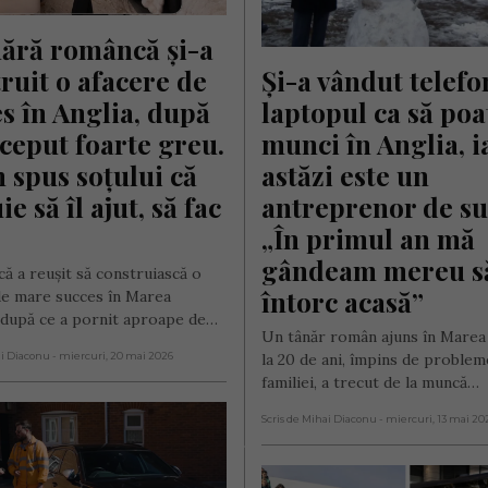
ără româncă și-a 
ruit o afacere de 
Și-a vândut telefon
s în Anglia, după 
laptopul ca să poat
ceput foarte greu. 
munci în Anglia, ia
 spus soțului că 
astăzi este un 
e să îl ajut, să fac 
antreprenor de suc
„În primul an mă 
gândeam mereu să
ă a reușit să construiască o
întorc acasă”
de mare succes în Marea
, după ce a pornit aproape de…
Un tânăr român ajuns în Marea 
ai Diaconu
- miercuri, 20 mai 2026
la 20 de ani, împins de problem
familiei, a trecut de la muncă…
Scris de Mihai Diaconu
- miercuri, 13 mai 20