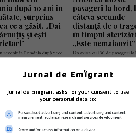
ia după 10 ani în 
pasageri la bord, l
nătate, surprins 
câteva secunde 
ea ce a găsit. „Dai 
distanță de o trage
runțiș și ești 
în timpul aterizării
ietar!”
„Este nemaiauzit”
 revenit în România după zece
Un avion cu 180 de pasageri la
uncă în Marea Britanie spune că
intrat în pierdere de altitudine 
un oraș complet…
aproximativ 1.200 de metri, în…
ai Diaconu
- luni, 3 august 2026
Scris de Mihai Diaconu
- joi, 30 iulie 2026
Jurnal de Emigrant asks for your consent to use
your personal data to:
Personalised advertising and content, advertising and content
measurement, audience research and services development
Store and/or access information on a device