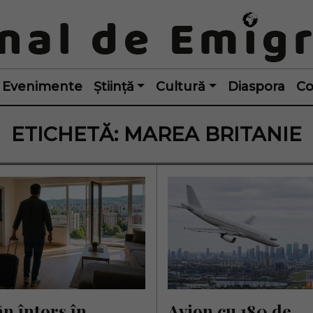
Evenimente
Știință
Cultură
Diaspora
Co
ETICHETĂ:
MAREA BRITANIE
 întors în 
Avion cu 180 de 