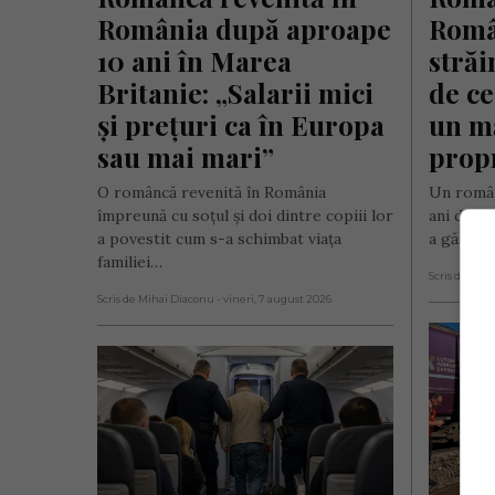
România după aproape 
Român
10 ani în Marea 
străi
Britanie: „Salarii mici 
de ce
și prețuri ca în Europa 
un mă
sau mai mari”
propr
O româncă revenită în România
Un român
împreună cu soțul și doi dintre copiii lor
ani de m
a povestit cum s-a schimbat viața
a găsit 
familiei…
Scris de Mih
Scris de Mihai Diaconu
- vineri, 7 august 2026