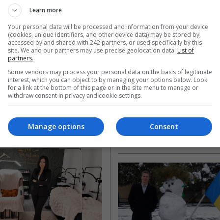
Learn more
trenuri s-au 
Româncă abandona
Your personal data will be processed and information from your device
it în Marea 
pe un aeroport Ma
(cookies, unique identifiers, and other device data) may be stored by,
nie: un mort și 
Britanie. Comunit
accessed by and shared with 242 partners, or used specifically by this
site. We and our partners may use precise geolocation data.
List of
de persoane cu 
românească s-a 
partners.
grave
mobilizat pentru a
Some vendors may process your personal data on the basis of legitimate
interest, which you can object to by managing your options below. Look
ajuta să revină ac
for a link at the bottom of this page or in the site menu to manage or
ic de tren a murit, iar 89 de
withdraw consent in privacy and cookie settings.
 au fost rănite după ce două
O româncă ajunsă pe aeroportu
-au ciocnit în…
în Marea Britanie, a rămas sin
ce soțul care trebuia să o prei
Manage options
Consent
ai Diaconu
- sâmbătă, 20 iunie 2026
Scris de Mihai Diaconu
- vineri, 19 iunie 2026