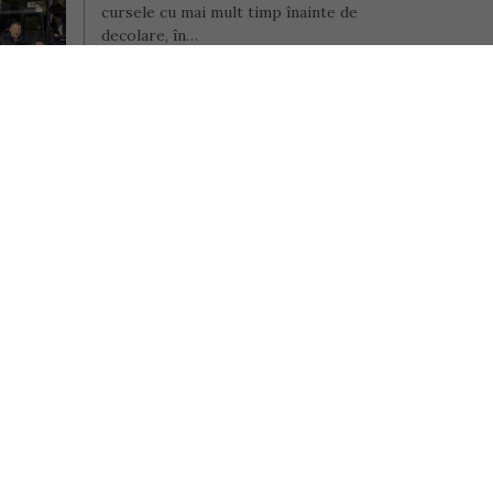
cursele cu mai mult timp înainte de
decolare, în…
Scris de Mihai Diaconu
- miercuri, 6 mai 2026
e 
Cele 
se 
ți
în alte
După opt ani de muncă 
omânia și
în străinătate, și-a 
la…
găsit liniștea în 
România unde a lansat 
o afacere inedită cu 
încălțăminte 