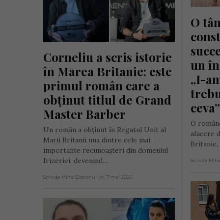
O tân
const
succe
Corneliu a scris istorie 
un în
în Marea Britanie: este 
„I-am
primul român care a 
trebui
obținut titlul de Grand 
ceva”
Master Barber
O românc
Un român a obținut în Regatul Unit al
afacere 
Marii Britanii una dintre cele mai
Britanie
importante recunoașteri din domeniul
frizeriei, devenind…
Scris de Mih
Scris de Mihai Diaconu
- joi, 7 mai 2026