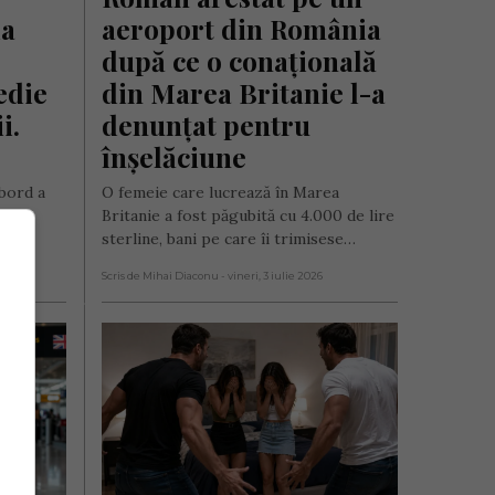
a 
aeroport din România 
după ce o conațională 
die 
din Marea Britanie l-a 
. 
denunțat pentru 
înșelăciune
 bord a
O femeie care lucrează în Marea
la
Britanie a fost păgubită cu 4.000 de lire
sterline, bani pe care îi trimisese…
Scris de Mihai Diaconu
- vineri, 3 iulie 2026