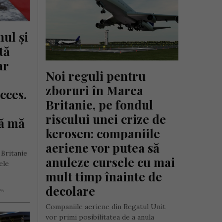
ul și 
ă 
r 
Noi reguli pentru 
zboruri în Marea 
ces. 
Britanie, pe fondul 
riscului unei crize de 
 mă 
kerosen: companiile 
aeriene vor putea să 
Britanie
anuleze cursele cu mai 
ele
mult timp înainte de 
decolare
26
Companiile aeriene din Regatul Unit
vor primi posibilitatea de a anula