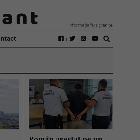
Informația fără granițe
ntact
Român arestat pe un 