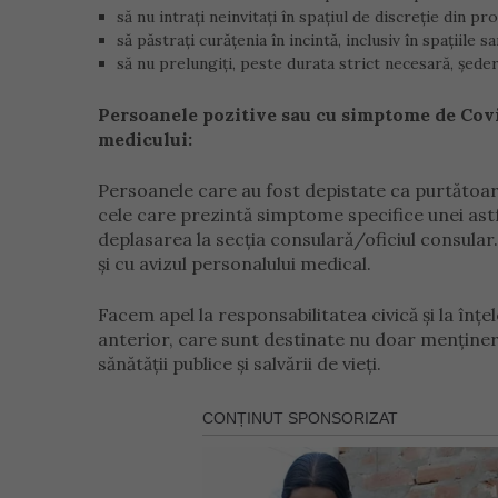
să nu intrați neinvitați în spațiul de discreție din p
să păstrați curățenia în incintă, inclusiv în spațiile sa
să nu prelungiți, peste durata strict necesară, ședer
Persoanele pozitive sau cu simptome de Covi
medicului:
Persoanele care au fost depistate ca purtătoar
cele care prezintă simptome specifice unei astfel
deplasarea la secția consulară/oficiul consula
și cu avizul personalului medical.
Facem apel la responsabilitatea civică și la î
anterior, care sunt destinate nu doar menținerii 
sănătății publice și salvării de vieți.