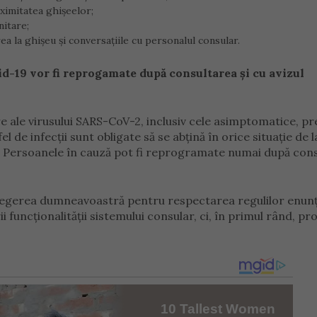
roximitatea ghișeelor;
nitare;
ea la ghișeu și conversațiile cu personalul consular.
d-19 vor fi reprogamate după consultarea și cu avizul
e ale virusului SARS-CoV-2, inclusiv cele asimptomatice, pr
 de infecții sunt obligate să se abțină în orice situație de l
r. Persoanele în cauză pot fi reprogramate numai după con
nțelegerea dumneavoastră pentru respectarea regulilor enun
funcționalității sistemului consular, ci, în primul rând, pro