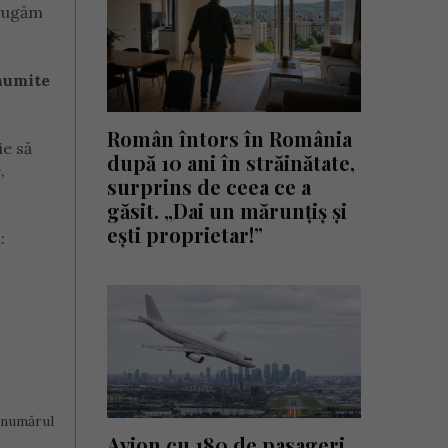
 rugăm
anumite
Român întors în România
e să
după 10 ani în străinătate,
,
surprins de ceea ce a
găsit. „Dai un mărunțiș și
ești proprietar!”
:
e numărul
Avion cu 180 de pasageri