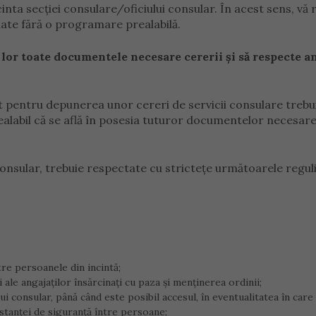
nta secției consulare/oficiului consular. În acest sens, vă
late fără o programare prealabilă.
ra lor toate documentele necesare cererii și să respecte 
entru depunerea unor cereri de servicii consulare trebui
ealabil că se află în posesia tuturor documentelor necesare
consular, trebuie respectate cu strictețe următoarele reguli
;
re persoanele din incintă;
 ale angajaților însărcinați cu paza și menținerea ordinii;
lui consular, până când este posibil accesul, în eventualitatea în car
stanței de siguranță între persoane;