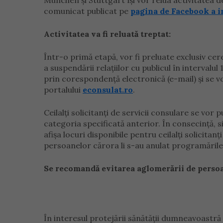
München și Stuttgart își vor relua activitatea de
comunicat publicat pe
pagina de Facebook a i
Activitatea va fi reluată treptat:
Într-o primă etapă, vor fi preluate exclusiv ce
a suspendării relațiilor cu publicul în intervalu
prin corespondență electronică (e-mail) și se
portalului
econsulat.ro
.
Ceilalți solicitanți de servicii consulare se vo
categoria specificată anterior. În consecință,
afișa locuri disponibile pentru ceilalți solicit
persoanelor cărora li s-au anulat programările i
Se recomandă evitarea aglomerării de perso
În interesul protejării sănătății dumneavoastră