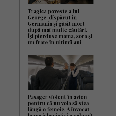
Tragica poveste a lui
George, dispărut în
Germania și găsit mort
după mai multe căutări.
Își pierduse mama, sora și
un frate în ultimii ani
Pasager violent în avion
pentru că nu voia să stea
lângă o femeie. A invocat
legea islamică și a pălmuit