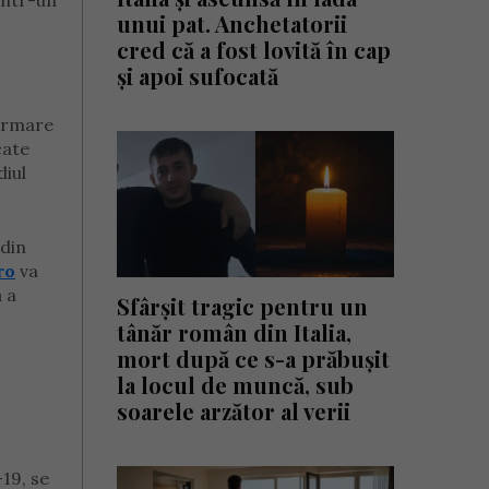
 într-un
unui pat. Anchetatorii
cred că a fost lovită în cap
și apoi sufocată
 urmare
cate
diul
 din
ro
va
ă a
Sfârșit tragic pentru un
tânăr român din Italia,
mort după ce s-a prăbușit
la locul de muncă, sub
soarele arzător al verii
19, se