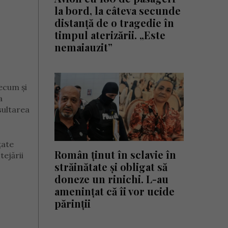
la bord, la câteva secunde
distanță de o tragedie în
timpul aterizării. „Este
nemaiauzit”
ecum și
a
sultarea
țate
Român ținut în sclavie în
tejării
străinătate și obligat să
doneze un rinichi. L-au
amenințat că îi vor ucide
părinții