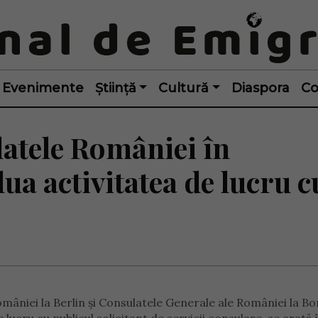
Evenimente
Știință
Cultură
Diaspora
Co
atele României în
ua activitatea de lucru c
âniei la Berlin și Consulatele Generale ale României la Bo