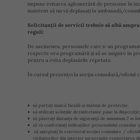
impune evitarea aglomerării de persoane în inci
insistent să nu vă deplasați la ambasadă/consu
Solicitanții de servicii trebuie să aibă asup
reguli:
De asemenea, persoanele care s-au programat p
respecte ora programării și să se asigure în pr
pentru a evita deplasările repetate.
În cursul prezenței la secția consulară/oficiul 
să purtați mască facială și mănuși de protecție;
să utilizați soluțiile dezinfectante puse la dispoziție
să păstrați distanța de siguranță de minimum 2 m înt
să vă conformați indicațiilor personalului consular și
să așteptați în exteriorul secției consulare / oficiu
vizitatorilor din interior nu permite respectarea di