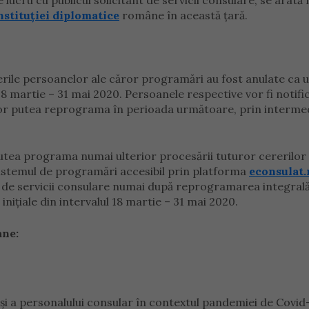
 lucru cu publicul solicitant de servicii consulare, se arată
nstituției diplomatice
române în această țară.
rerile persoanelor ale căror programări au fost anulate ca
l 18 martie – 31 mai 2020. Persoanele respective vor fi notifi
 vor putea reprograma în perioada următoare, prin interme
r putea programa numai ulterior procesării tuturor cererilor
 sistemul de programări accesibil prin platforma
econsulat.
anți de servicii consulare numai după reprogramarea integral
nițiale din intervalul 18 martie – 31 mai 2020.
ane:
 și a personalului consular în contextul pandemiei de Covid-