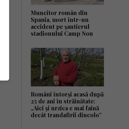
Muncitor român din
Spania, mort într-un
accident pe șantierul
stadionului Camp Nou
Români întorși acasă după
25 de ani în străinătate:
„Aici și urzica e mai faină
decât trandafirii dincolo”