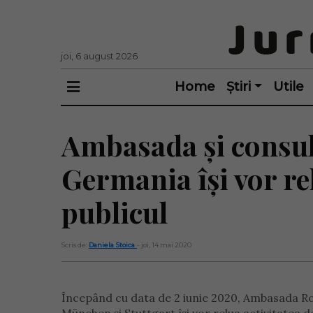
joi, 6 august 2026
Home
Știri
Utile
Ambasada și consul
Germania își vor rel
publicul
Scris de:
Daniela Stoica
- joi, 14 mai 2020
Începând cu data de 2 iunie 2020, Ambasada Rom