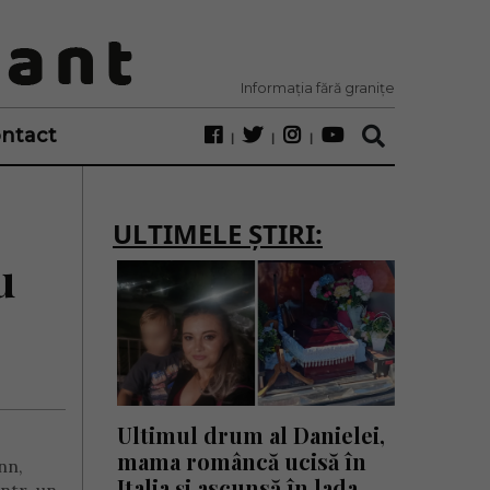
Informația fără granițe
ntact
ULTIMELE ȘTIRI:
u
Ultimul drum al Danielei,
mama româncă ucisă în
nn,
Italia și ascunsă în lada