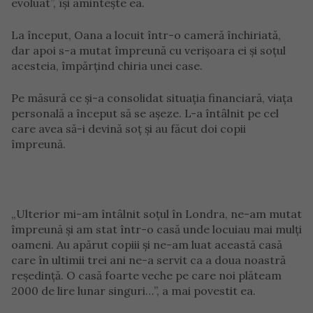
evoluat”, își amintește ea.
La început, Oana a locuit într-o cameră închiriată,
dar apoi s-a mutat împreună cu verișoara ei și soțul
acesteia, împărțind chiria unei case.
Pe măsură ce și-a consolidat situația financiară, viața
personală a început să se așeze. L-a întâlnit pe cel
care avea să-i devină soț și au făcut doi copii
împreună.
„Ulterior mi-am întâlnit soțul în Londra, ne-am mutat
împreună și am stat într-o casă unde locuiau mai mulți
oameni. Au apărut copiii și ne-am luat această casă
care în ultimii trei ani ne-a servit ca a doua noastră
reședință. O casă foarte veche pe care noi plăteam
2000 de lire lunar singuri…”, a mai povestit ea.