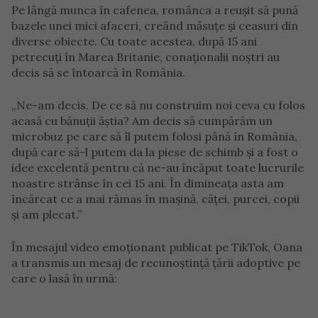
Pe lângă munca în cafenea, românca a reușit să pună
bazele unei mici afaceri, creând măsuțe și ceasuri din
diverse obiecte. Cu toate acestea, după 15 ani
petrecuți în Marea Britanie, conaționalii noștri au
decis să se întoarcă în România.
„Ne-am decis. De ce să nu construim noi ceva cu folos
acasă cu bănuții ăștia? Am decis să cumpărăm un
microbuz pe care să îl putem folosi până în România,
după care să-l putem da la piese de schimb și a fost o
idee excelentă pentru că ne-au încăput toate lucrurile
noastre strânse în cei 15 ani. În dimineața asta am
încărcat ce a mai rămas în mașină, căței, purcei, copii
și am plecat.”
În mesajul video emoționant publicat pe TikTok, Oana
a transmis un mesaj de recunoștință țării adoptive pe
care o lasă în urmă: