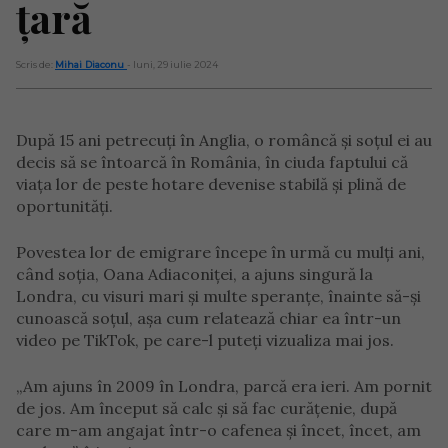
țară
Scris de:
Mihai Diaconu
- luni, 29 iulie 2024
După 15 ani petrecuți în Anglia, o româncă și soțul ei au
decis să se întoarcă în România, în ciuda faptului că
viața lor de peste hotare devenise stabilă și plină de
oportunități.
Povestea lor de emigrare începe în urmă cu mulți ani,
când soția, Oana Adiaconiței, a ajuns singură la
Londra, cu visuri mari și multe speranțe, înainte să-și
cunoască soțul, așa cum relatează chiar ea într-un
video pe TikTok, pe care-l puteți vizualiza mai jos.
„Am ajuns în 2009 în Londra, parcă era ieri. Am pornit
de jos. Am început să calc și să fac curățenie, după
care m-am angajat într-o cafenea și încet, încet, am